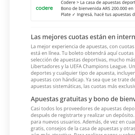
Codere > La casa de apuestas depor
Bono de bienvenida ARS 200.000 en f
Plate ✓ Ingresá, hacé tus apuestas d
Las mejores cuotas están en inter
La mejor experiencia de apuestas, con cuotas
está en línea. Tu boleto obtendrá aquí cuotas
selección de apuestas deportivas, mucho más
Libertadores y la UEFA Champions League. Una
deportes y cualquier tipo de apuesta, incluy
apuestas con hándicap. Ya sea que se trate d
apuestas sistemáticas, las cuotas más exclusi
Apuestas gratuitas y bono de bienv
Casi todos los proveedores de apuestas depor
después de registrarte y realizar un depósito
para nuevos usuarios. Además, de vez en cuan
gratis, consejos de la casa de apuestas y otr