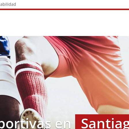
sabilidad
portivas en
Santiag