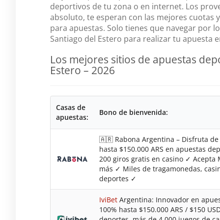
deportivos de tu zona o en internet. Los pro
absoluto, te esperan con las mejores cuotas 
para apuestas. Solo tienes que navegar por los
Santiago del Estero para realizar tu apuesta e
Los mejores sitios de apuestas depo
Estero – 2026
Casas de
Bono de bienvenida:
apuestas:
🇦🇷 Rabona Argentina – Disfruta d
hasta $150.000 ARS en apuestas dep
200 giros gratis en casino ✓ Acepta
más ✓ Miles de tragamonedas, casino
deportes ✓
IviBet
Argentina: Innovador en apues
100% hasta $150.000 ARS / $150 USD
deportes, más de 4.000 juegos de ca