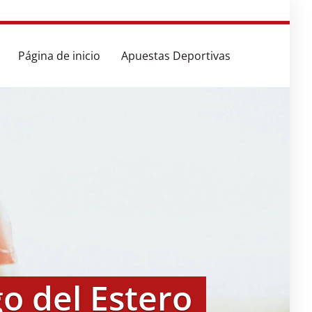
Página de inicio
Apuestas Deportivas
o del Estero