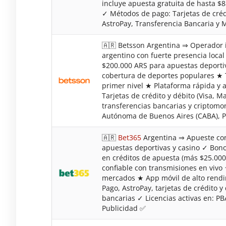
incluye apuesta gratuita de hasta $
✓ Métodos de pago: Tarjetas de créd
AstroPay, Transferencia Bancaria y
🇦🇷 Betsson Argentina ⇒ Operador 
argentino con fuerte presencia loca
$200.000 ARS para apuestas deportiv
cobertura de deportes populares ★ 
primer nivel ★ Plataforma rápida y 
Tarjetas de crédito y débito (Visa, 
transferencias bancarias y criptomo
Autónoma de Buenos Aires (CABA), P
🇦🇷
Bet365
Argentina ⇒ Apueste con
apuestas deportivas y casino ✓ Bon
en créditos de apuesta (más $25.000
confiable con transmisiones en vivo
mercados ★ App móvil de alto rend
Pago, AstroPay, tarjetas de crédito y
bancarias ✓ Licencias activas en: P
Publicidad ✅