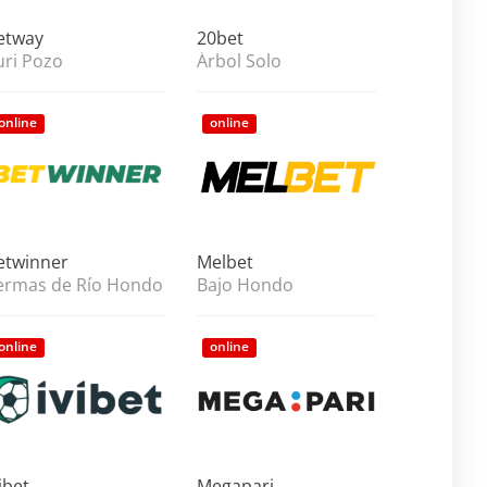
etway
20bet
uri Pozo
Árbol Solo
online
online
etwinner
Melbet
ermas de Río Hondo
Bajo Hondo
online
online
ibet
Megapari