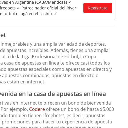
tivas en Argentina (CABA/Mendoza) ✓
reebets ✓ Patrocinador oficial del River
Regístrate
e fútbol o jugá en el casino. ✓
net
 inmejorables y una amplia variedad de deportes,
 de apuestas increíbles. Además, tienes una amplia
 allá de
la Liga Profesional
de Fútbol, la Copa
 casa de apuestas en línea te ofrece casi todos los
endo apuestas especiales como apuestas en directo y
e apuestas combinadas, apuestas en directo o
vas están en internet.
enida en la casa de apuestas en línea
tivas en internet te ofrecen un bono de bienvenida
. Por ejemplo,
Codere
ofrece un bono de hasta $5.000
do también tienen “freebets”, es decir, apuestas
as promociones para hacer tu experiencia de apuesta