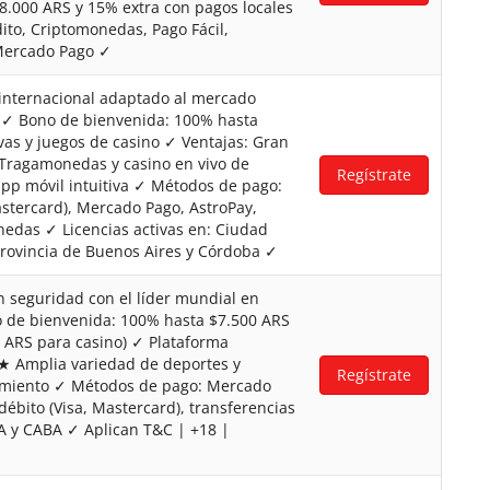
88.000 ARS y 15% extra con pagos locales
ito, Criptomonedas, Pago Fácil,
 Mercado Pago ✓
internacional adaptado al mercado
l ✓ Bono de bienvenida: 100% hasta
as y juegos de casino ✓ Ventajas: Gran
Tragamonedas y casino en vivo de
Regístrate
app móvil intuitiva ✓ Métodos de pago:
Mastercard), Mercado Pago, AstroPay,
nedas ✓ Licencias activas en: Ciudad
rovincia de Buenos Aires y Córdoba ✓
 seguridad con el líder mundial en
o de bienvenida: 100% hasta $7.500 ARS
 ARS para casino) ✓ Plataforma
 ★ Amplia variedad de deportes y
Regístrate
imiento ✓ Métodos de pago: Mercado
 débito (Visa, Mastercard), transferencias
BA y CABA ✓ Aplican T&C | +18 |