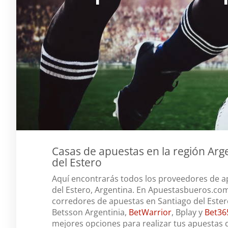
Casas de apuestas en la región Arg
del Estero
Aquí encontrarás todos los proveedores de ap
del Estero, Argentina. En Apuestasbueros.com
corredores de apuestas en Santiago del Est
Betsson Argentinia,
BetWarrior
, Bplay y
Bet36
mejores opciones para realizar tus apuestas d