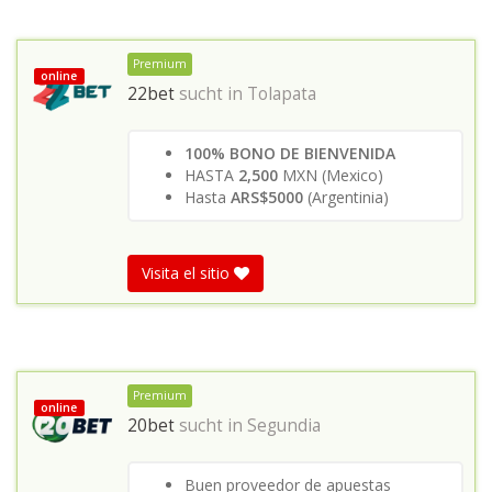
Premium
online
22bet
sucht in
Tolapata
100% BONO DE BIENVENIDA
HASTA
2,500
MXN (Mexico)
Hasta
ARS$5000
(Argentinia)
Visita el sitio
Premium
online
20bet
sucht in
Segundia
Buen proveedor de apuestas