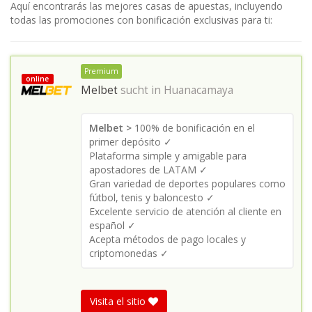
Aquí encontrarás las mejores casas de apuestas, incluyendo
todas las promociones con bonificación exclusivas para ti:
Premium
online
Melbet
sucht in
Huanacamaya
Melbet >
100% de bonificación en el
primer depósito ✓
Plataforma simple y amigable para
apostadores de LATAM ✓
Gran variedad de deportes populares como
fútbol, tenis y baloncesto ✓
Excelente servicio de atención al cliente en
español ✓
Acepta métodos de pago locales y
criptomonedas ✓
Visita el sitio