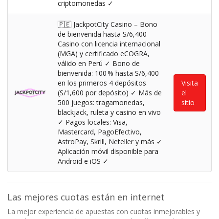
criptomonedas ✓
🇵🇪 JackpotCity Casino – Bono
de bienvenida hasta S/6,400
Casino con licencia internacional
(MGA) y certificado eCOGRA,
válido en Perú ✓ Bono de
bienvenida: 100 % hasta S/6,400
en los primeros 4 depósitos
Visita
(S/1,600 por depósito) ✓ Más de
el
500 juegos: tragamonedas,
sitio
blackjack, ruleta y casino en vivo
✓ Pagos locales: Visa,
Mastercard, PagoEfectivo,
AstroPay, Skrill, Neteller y más ✓
Aplicación móvil disponible para
Android e iOS ✓
Las mejores cuotas están en internet
La mejor experiencia de apuestas con cuotas inmejorables y