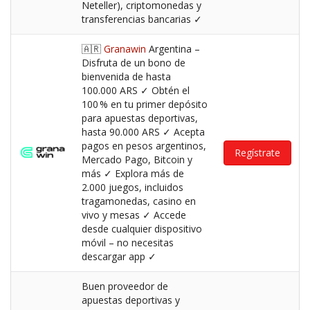
Neteller), criptomonedas y
transferencias bancarias ✓
🇦🇷
Granawin
Argentina –
Disfruta de un bono de
bienvenida de hasta
100.000 ARS ✓ Obtén el
100 % en tu primer depósito
para apuestas deportivas,
hasta 90.000 ARS ✓ Acepta
pagos en pesos argentinos,
Regístrate
Mercado Pago, Bitcoin y
más ✓ Explora más de
2.000 juegos, incluidos
tragamonedas, casino en
vivo y mesas ✓ Accede
desde cualquier dispositivo
móvil – no necesitas
descargar app ✓
Buen proveedor de
apuestas deportivas y