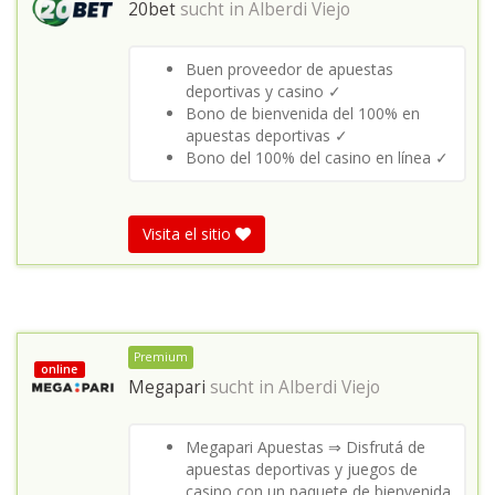
20bet
sucht in
Alberdi Viejo
Buen proveedor de apuestas
deportivas y casino ✓
Bono de bienvenida del 100% en
apuestas deportivas ✓
Bono del 100% del casino en línea ✓
Visita el sitio
Premium
online
Megapari
sucht in
Alberdi Viejo
Megapari Apuestas ⇒ Disfrutá de
apuestas deportivas y juegos de
casino con un paquete de bienvenida