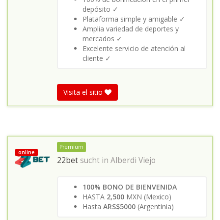
depósito ✓
Plataforma simple y amigable ✓
Amplia variedad de deportes y
mercados ✓
Excelente servicio de atención al
cliente ✓
Visita el sitio
Premium
online
22bet
sucht in
Alberdi Viejo
100% BONO DE BIENVENIDA
HASTA
2,500
MXN (Mexico)
Hasta
ARS$5000
(Argentinia)