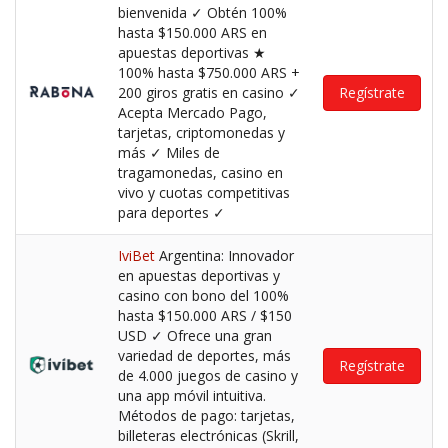
bienvenida ✓ Obtén 100%
hasta $150.000 ARS en
apuestas deportivas ★
100% hasta $750.000 ARS +
200 giros gratis en casino ✓
Regístrate
Acepta Mercado Pago,
tarjetas, criptomonedas y
más ✓ Miles de
tragamonedas, casino en
vivo y cuotas competitivas
para deportes ✓
IviBet
Argentina: Innovador
en apuestas deportivas y
casino con bono del 100%
hasta $150.000 ARS / $150
USD ✓ Ofrece una gran
variedad de deportes, más
Regístrate
de 4.000 juegos de casino y
una app móvil intuitiva.
Métodos de pago: tarjetas,
billeteras electrónicas (Skrill,