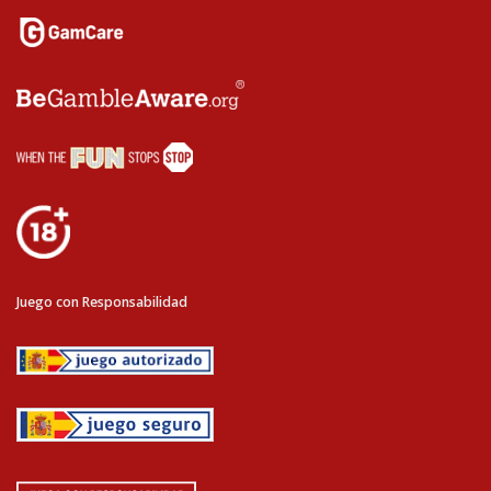
Juego con Responsabilidad