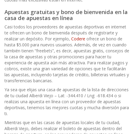
Apuestas gratuitas y bono de bienvenida en la
casa de apuestas en línea
Casi todos los proveedores de apuestas deportivas en internet
te ofrecen un bono de bienvenida después de registrarte y
realizar un depósito. Por ejemplo,
Codere
ofrece un bono de
hasta $5.000 para nuevos usuarios. Además, de vez en cuando
también tienen “freebets”, es decir, apuestas gratis, consejos de
la casa de apuestas y otras promociones para hacer tu
experiencia de apuesta aún más atractiva. Para realizar pagos y
cobros, existe una gran variedad de opciones que te facilitarán
las apuestas, incluyendo tarjetas de crédito, billeteras virtuales y
transferencias bancarias.
Ya sea que elijas una casa de apuestas de la lista de direcciones
de tu ciudad Alberdi Viejo – Lat: -344.410 / Lng: -618.434 o si
realizas una apuesta en línea con un proveedor de apuestas
deportivas, tenemos las mejores cuotas y mucha diversión para
ti.
Mientras que en las casas de apuestas locales de tu ciudad,
Alberdi Viejo, debes realizar el boleto de apuestas dentro del