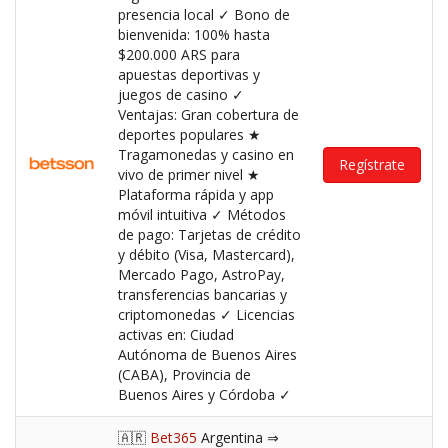
presencia local ✓ Bono de
bienvenida: 100% hasta
$200.000 ARS para
apuestas deportivas y
juegos de casino ✓
Ventajas: Gran cobertura de
deportes populares ★
Tragamonedas y casino en
Regístrate
vivo de primer nivel ★
Plataforma rápida y app
móvil intuitiva ✓ Métodos
de pago: Tarjetas de crédito
y débito (Visa, Mastercard),
Mercado Pago, AstroPay,
transferencias bancarias y
criptomonedas ✓ Licencias
activas en: Ciudad
Autónoma de Buenos Aires
(CABA), Provincia de
Buenos Aires y Córdoba ✓
🇦🇷
Bet365
Argentina ⇒