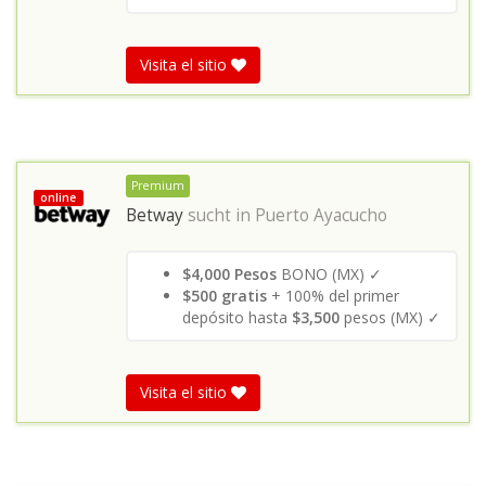
Visita el sitio
Premium
online
Betway
sucht in
Puerto Ayacucho
$4,000 Pesos
BONO (MX) ✓
$500 gratis
+ 100% del primer
depósito hasta
$3,500
pesos (MX) ✓
Visita el sitio