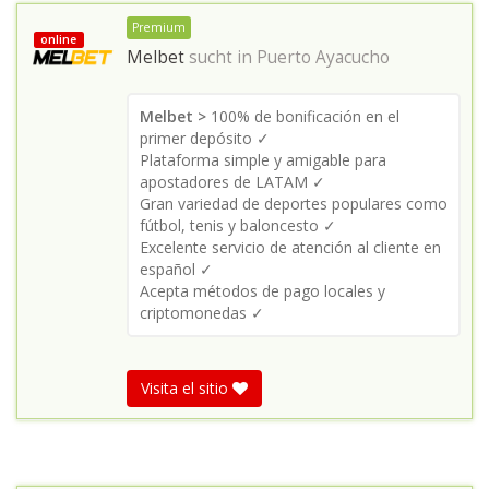
Premium
online
Melbet
sucht in
Puerto Ayacucho
Melbet >
100% de bonificación en el
primer depósito ✓
Plataforma simple y amigable para
apostadores de LATAM ✓
Gran variedad de deportes populares como
fútbol, tenis y baloncesto ✓
Excelente servicio de atención al cliente en
español ✓
Acepta métodos de pago locales y
criptomonedas ✓
Visita el sitio