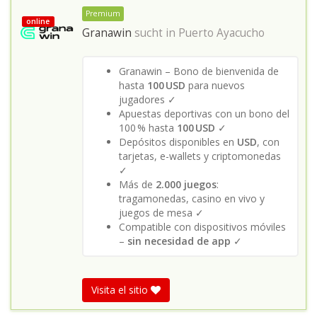
Premium
online
Granawin
sucht in
Puerto Ayacucho
Granawin – Bono de bienvenida de
hasta
100 USD
para nuevos
jugadores ✓
Apuestas deportivas con un bono del
100 % hasta
100 USD
✓
Depósitos disponibles en
USD
, con
tarjetas, e-wallets y criptomonedas
✓
Más de
2.000 juegos
:
tragamonedas, casino en vivo y
juegos de mesa ✓
Compatible con dispositivos móviles
–
sin necesidad de app
✓
Visita el sitio