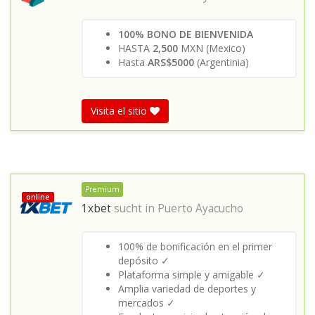
100% BONO DE BIENVENIDA
HASTA
2,500
MXN (Mexico)
Hasta
ARS$5000
(Argentinia)
Visita el sitio
Premium
online
1xbet
sucht in
Puerto Ayacucho
100% de bonificación en el primer
depósito ✓
Plataforma simple y amigable ✓
Amplia variedad de deportes y
mercados ✓