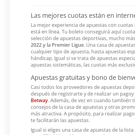
Las mejores cuotas están en intern
La mejor experiencia de apuestas con cuotas 
está en línea. Tu boleto conseguirá aquí cuot
selección de apuestas deportivas, mucho má
2022 y la Premier Ligue
. Una casa de apuestas
cualquier tipo de apuesta, hasta apuestas es
hándicap. Igual si se trata de apuestas espec
apuestas sistemáticas, las cuotas más exclusi
Apuestas gratuitas y bono de bienv
Casi todos los proveedores de apuestas depor
después de registrarte y de realizar un pagoy
Betway
. Además, de vez en cuando también tie
consejos de la casa de apuestas y otras prom
más atractiva. A propósito, para realizar pag
te facilitarán las apuestas.
Igual si eliges una casa de apuestas de la list