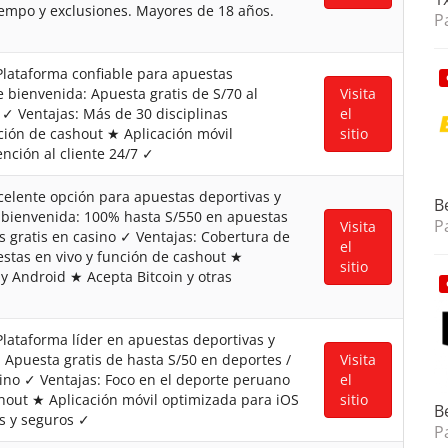
tiempo y exclusiones. Mayores de 18 años.
P
 Plataforma confiable para apuestas
 bienvenida: Apuesta gratis de S/70 al
Visita
 ✓ Ventajas: Más de 30 disciplinas
el
ción de cashout ★ Aplicación móvil
sitio
nción al cliente 24/7 ✓
celente opción para apuestas deportivas y
B
 bienvenida: 100% hasta S/550 en apuestas
P
Visita
os gratis en casino ✓ Ventajas: Cobertura de
el
stas en vivo y función de cashout ★
sitio
y Android ★ Acepta Bitcoin y otras
Plataforma líder en apuestas deportivas y
 Apuesta gratis de hasta S/50 en deportes /
Visita
sino ✓ Ventajas: Foco en el deporte peruano
el
hout ★ Aplicación móvil optimizada para iOS
sitio
B
s y seguros ✓
P