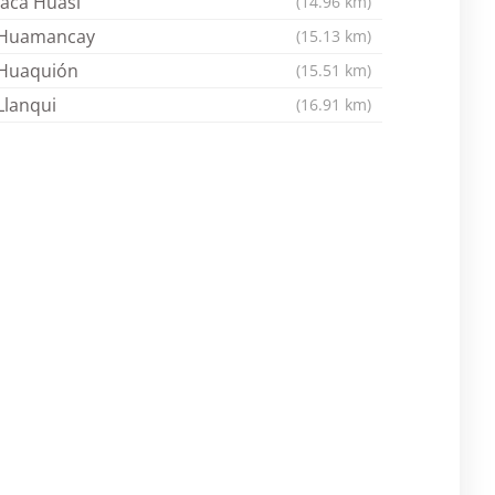
Jaca Huasi
(14.96 km)
Huamancay
(15.13 km)
Huaquión
(15.51 km)
Llanqui
(16.91 km)