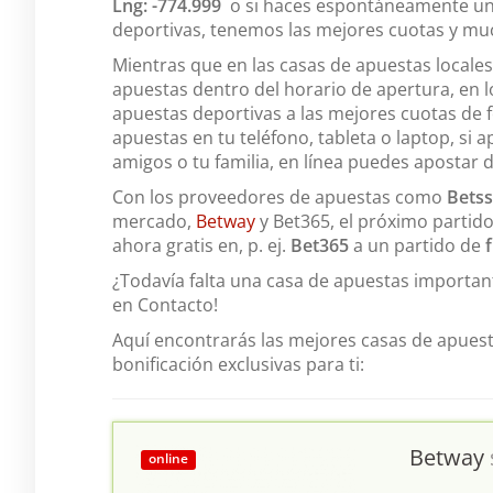
Lng: -774.999
o si haces espontáneamente una
deportivas, tenemos las mejores cuotas y muc
Mientras que en las casas de apuestas locales
apuestas dentro del horario de apertura, en 
apuestas deportivas a las mejores cuotas de f
apuestas en tu teléfono, tableta o laptop, si 
amigos o tu familia, en línea puedes apostar d
Con los proveedores de apuestas como
Bets
mercado,
Betway
y Bet365, el próximo partido
ahora gratis en, p. ej.
Bet365
a un partido de
¿Todavía falta una casa de apuestas importa
en Contacto!
Aquí encontrarás las mejores casas de apues
bonificación exclusivas para ti:
Betway
online