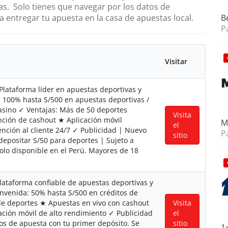
s. Solo tienes que navegar por los datos de
ra entregar tu apuesta en la casa de apuestas local.
B
P
Visitar
Plataforma líder en apuestas deportivas y
 100% hasta S/500 en apuestas deportivas /
casino ✓ Ventajas: Más de 50 deportes
Visita
nción de cashout ★ Aplicación móvil
M
el
nción al cliente 24/7 ✓ Publicidad | Nuevo
P
sitio
depositar S/50 para deportes | Sujeto a
olo disponible en el Perú. Mayores de 18
lataforma confiable de apuestas deportivas y
nvenida: 50% hasta S/500 en créditos de
de deportes ★ Apuestas en vivo con cashout
Visita
ción móvil de alto rendimiento ✓ Publicidad
el
os de apuesta con tu primer depósito. Se
sitio
1