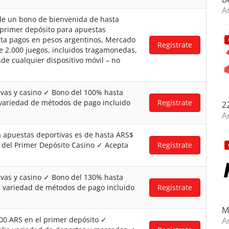
A
de un bono de bienvenida de hasta
 primer depósito para apuestas
pta pagos en pesos argentinos, Mercado
Regístrate
e 2.000 juegos, incluidos tragamonedas,
de cualquier dispositivo móvil – no
vas y casino ✓ Bono del 100% hasta
variedad de métodos de pago incluido
Regístrate
2
A
 apuestas deportivas es de hasta ARS$
 del Primer Depósito Casino ✓ Acepta
Regístrate
vas y casino ✓ Bono del 130% hasta
 variedad de métodos de pago incluido
Regístrate
M
00 ARS en el primer depósito ✓
A