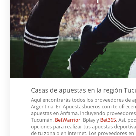
Casas de apuestas en la región Tu
Aquí encontrarás todos los proveedores de a
Argentina. En Apuestasbueros.com te ofrecemo
apuestas en Anfama, incluyendo proveedore
Tucumán,
BetWarrior
, Bplay y
Bet365
. Así, p
opciones para realizar tus apuestas deportiva
de tu zona o en internet. Los proveedores en