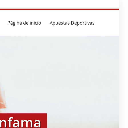
Página de inicio
Apuestas Deportivas
nfama