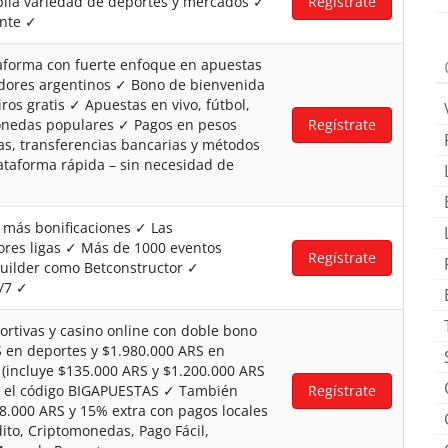
lia variedad de deportes y mercados ✓
Regístrate
ente ✓
aforma con fuerte enfoque en apuestas
adores argentinos ✓ Bono de bienvenida
ros gratis ✓ Apuestas en vivo, fútbol,
onedas populares ✓ Pagos en pesos
Regístrate
as, transferencias bancarias y métodos
ataforma rápida – sin necesidad de
 más bonificaciones ✓ Las
ores ligas ✓ Más de 1000 eventos
Regístrate
 Builder como Betconstructor ✓
/7 ✓
rtivas y casino online con doble bono
 en deportes y $1.980.000 ARS en
 (incluye $135.000 ARS y $1.200.000 ARS
on el código BIGAPUESTAS ✓ También
Regístrate
88.000 ARS y 15% extra con pagos locales
ito, Criptomonedas, Pago Fácil,