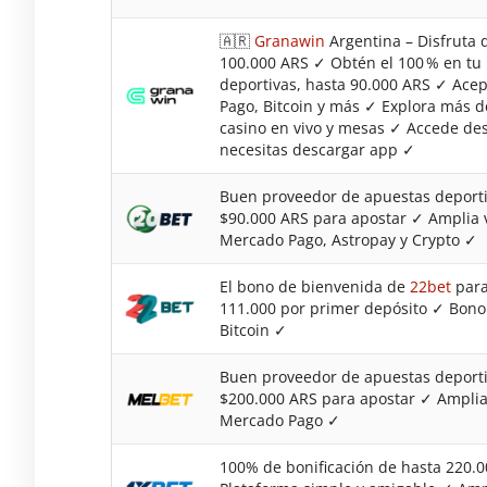
🇦🇷
Granawin
Argentina – Disfruta 
100.000 ARS ✓ Obtén el 100 % en tu
deportivas, hasta 90.000 ARS ✓ Ace
Pago, Bitcoin y más ✓ Explora más d
casino en vivo y mesas ✓ Accede des
necesitas descargar app ✓
Buen proveedor de apuestas deporti
$90.000 ARS para apostar ✓ Amplia 
Mercado Pago, Astropay y Crypto ✓
El bono de bienvenida de
22bet
para
111.000 por primer depósito ✓ Bono
Bitcoin ✓
Buen proveedor de apuestas deporti
$200.000 ARS para apostar ✓ Amplia
Mercado Pago ✓
100% de bonificación de hasta 220.0