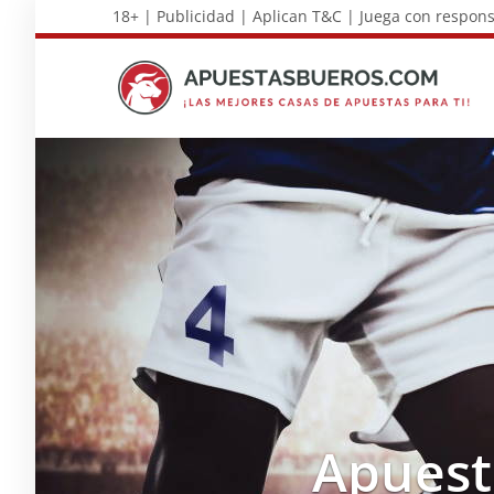
Skip
18+ | Publicidad | Aplican T&C | Juega con respon
to
main
content
Apuest