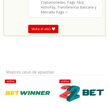
Criptomonedas, Pago Fácil,
AstroPay, Transferencia Bancaria y
Mercado Pago ✓
Visita el sitio
Mejores casas de apuestas:
online
online