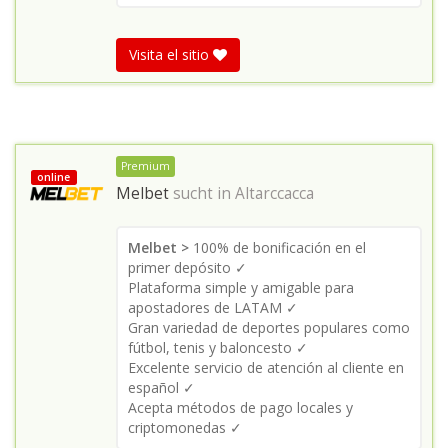
Visita el sitio
Premium
online
Melbet
sucht in
Altarccacca
Melbet >
100% de bonificación en el
primer depósito ✓
Plataforma simple y amigable para
apostadores de LATAM ✓
Gran variedad de deportes populares como
fútbol, tenis y baloncesto ✓
Excelente servicio de atención al cliente en
español ✓
Acepta métodos de pago locales y
criptomonedas ✓