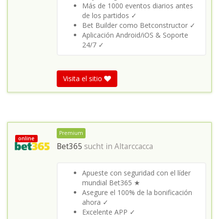
Más de 1000 eventos diarios antes
de los partidos ✓
Bet Builder como Betconstructor ✓
Aplicación Android/iOS & Soporte
24/7 ✓
Visita el sitio
Premium
online
Bet365
sucht in
Altarccacca
Apueste con seguridad con el líder
mundial Bet365 ★
Asegure el 100% de la bonificación
ahora ✓
Excelente APP ✓