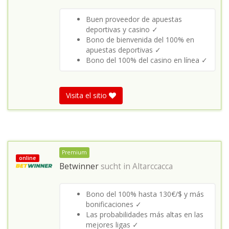
Buen proveedor de apuestas
deportivas y casino ✓
Bono de bienvenida del 100% en
apuestas deportivas ✓
Bono del 100% del casino en línea ✓
Visita el sitio
Premium
online
Betwinner
sucht in
Altarccacca
Bono del 100% hasta 130€/$ y más
bonificaciones ✓
Las probabilidades más altas en las
mejores ligas ✓