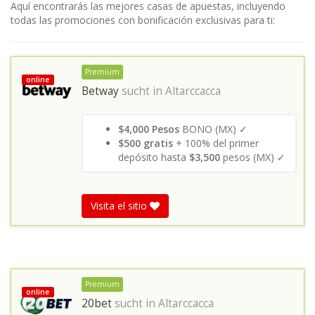
Aquí encontrarás las mejores casas de apuestas, incluyendo
todas las promociones con bonificación exclusivas para ti:
Premium
online
Betway
sucht in
Altarccacca
$4,000 Pesos
BONO (MX) ✓
$500 gratis
+ 100% del primer
depósito hasta
$3,500
pesos (MX) ✓
Visita el sitio
Premium
online
20bet
sucht in
Altarccacca