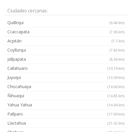
Ciudades cercanas:
Quillirqui
(6.46 km)
Ccaccapata
(7.06 km)
Acpitán
(7.7 km)
Coyllurqui
(7.83 km)
Jallpapata
(8.36 km)
Callahuaro
(10.79 km)
Juyuqui
(13.09 km)
Chiscahuaya
(14.66 km)
Ñihuaqui
(14.85 km)
Yahua Yahua
(14.94 km)
Pallparo
(17.69 km)
Llactahua
(21.02 km)