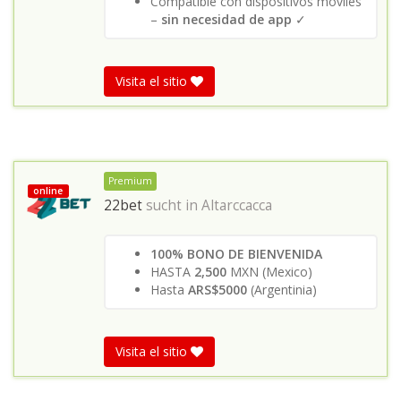
Compatible con dispositivos móviles
–
sin necesidad de app
✓
Visita el sitio
Premium
online
22bet
sucht in
Altarccacca
100% BONO DE BIENVENIDA
HASTA
2,500
MXN (Mexico)
Hasta
ARS$5000
(Argentinia)
Visita el sitio