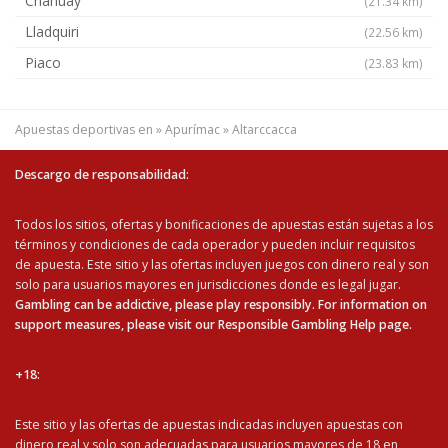
Chahuay
(21.34 km)
Lladquiri
(22.56 km)
Piaco
(23.83 km)
Apuestas deportivas en
»
Apurímac
»
Altarccacca
Descargo de responsabilidad:
Todos los sitios, ofertas y bonificaciones de apuestas están sujetas a los
términos y condiciones de cada operador y pueden incluir requisitos
de apuesta. Este sitio y las ofertas incluyen juegos con dinero real y son
solo para usuarios mayores en jurisdicciones donde es legal jugar.
Gambling can be addictive, please play responsibly. For information on
support measures, please visit our Responsible Gambling Help page.
+18:
Este sitio y las ofertas de apuestas indicadas incluyen apuestas con
dinero real y solo son adecuadas para usuarios mayores de 18 en