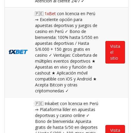
Atención al cliente 24/7 ✓
🇵🇪
1xBet
con licencia en Perú
⇒ Excelente opción para
apuestas deportivas y juegos de
casino en Perú ✓ Bono de
bienvenida: 100% hasta S/550 en
apuestas deportivas / Hasta
Visita
S/6.000 + 150 giros gratis en
el
casino ✓ Ventajas: Cobertura de
sitio
múltiples eventos deportivos ★
Apuestas en vivo y función de
cashout ★ Aplicación móvil
compatible con iOS y Android ★
Acepta Bitcoin y otras
criptomonedas ✓
🇵🇪 Inkabet con licencia en Perú
⇒ Plataforma líder en apuestas
deportivas y casino online ✓
Bono de bienvenida: Apuesta
gratis de hasta S/50 en deportes
Visita