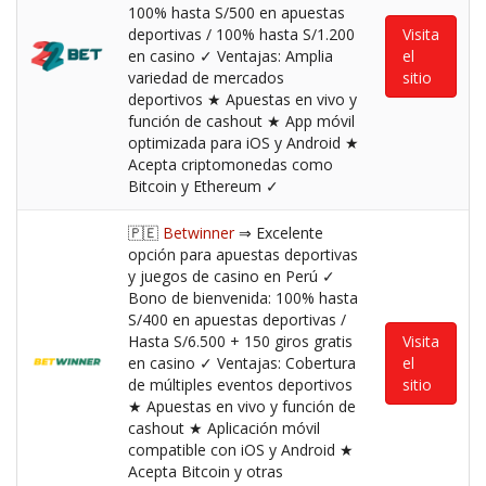
100% hasta S/500 en apuestas
deportivas / 100% hasta S/1.200
Visita
en casino ✓ Ventajas: Amplia
el
variedad de mercados
sitio
deportivos ★ Apuestas en vivo y
función de cashout ★ App móvil
optimizada para iOS y Android ★
Acepta criptomonedas como
Bitcoin y Ethereum ✓
🇵🇪
Betwinner
⇒ Excelente
opción para apuestas deportivas
y juegos de casino en Perú ✓
Bono de bienvenida: 100% hasta
S/400 en apuestas deportivas /
Hasta S/6.500 + 150 giros gratis
Visita
en casino ✓ Ventajas: Cobertura
el
de múltiples eventos deportivos
sitio
★ Apuestas en vivo y función de
cashout ★ Aplicación móvil
compatible con iOS y Android ★
Acepta Bitcoin y otras