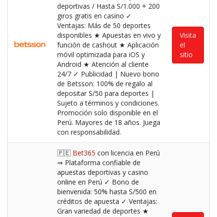
deportivas / Hasta S/1.000 + 200
giros gratis en casino ✓
Ventajas: Más de 50 deportes
disponibles ★ Apuestas en vivo y
Visita
función de cashout ★ Aplicación
el
móvil optimizada para iOS y
sitio
Android ★ Atención al cliente
24/7 ✓ Publicidad | Nuevo bono
de Betsson: 100% de regalo al
depositar S/50 para deportes |
Sujeto a términos y condiciones.
Promoción solo disponible en el
Perú. Mayores de 18 años. Juega
con responsabilidad.
🇵🇪
Bet365
con licencia en Perú
⇒ Plataforma confiable de
apuestas deportivas y casino
online en Perú ✓ Bono de
bienvenida: 50% hasta S/500 en
créditos de apuesta ✓ Ventajas:
Gran variedad de deportes ★