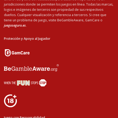
jurisdicciones donde se permiten los juegos en línea. Todas las marcas,
logos e imágenes de terceros son propiedad de sus respectivos
dueños. Cualquier visualización y referencia a terceros. Si cree que
tiene un problema de juego, visite BeGambleAware, GamCare o
juegoseguro.es
.
Protección y Apoyo al Jugador
Juego con Responsabilidad