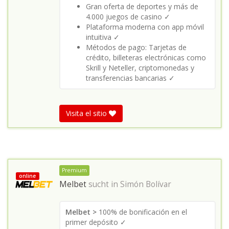
Gran oferta de deportes y más de
4.000 juegos de casino ✓
Plataforma moderna con app móvil
intuitiva ✓
Métodos de pago: Tarjetas de
crédito, billeteras electrónicas como
Skrill y Neteller, criptomonedas y
transferencias bancarias ✓
Visita el sitio
Premium
online
Melbet
sucht in
Simón Bolívar
Melbet >
100% de bonificación en el
primer depósito ✓