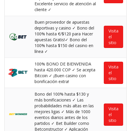
Excelente servicio de atención al
cliente ✓
Buen proveedor de apuestas
deportivas y casino ✓ Bono del
Visita
100% hasta €/$120 para Hacer
el
apuestas Gratis!✓ Bono del
sitio
100% hasta $150 del casino en
línea ✓
100% BONO DE BIENVENIDA
Visita
hasta 420.000 COP ✓ Se acepta
el
Bitcoin ✓ ¡Buen casino con
sitio
bonificación extra!
Bono del 100% hasta $130 y
más bonificaciones ✓ Las
probabilidades más altas en las
Visita
mejores ligas ✓ Más de 1000
el
eventos diarios antes de los
sitio
partidos ✓ Bet Builder como
Betconstructor ✓ Aplicación