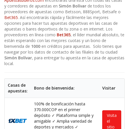
Apuestasbueros.com
encontrarás una lista con todas las casas
y corredores de apuestas en
Simón Bolívar
de todos los
proveedores de apuestas como Betsson,
888Sport
, Betsafe o
Bet365
. Así encontrarás rápida y fácilmente las mejores
opciones para hacer tus apuestas deportivas en las casas de
apuestas o bares deportivos de tu zona o en internet. Los
proveedores en línea como
Bet365
, el líder mundial absoluto, te
están esperando con las mejores cuotas y un bono de
bienvenida de
1000
en créditos para apuestas. Solo tienes que
navegar por los datos de contacto de las filiales de tu ciudad
Simón Bolívar
, para entregar tu apuesta en la casa de apuestas
local.
Casas de
Bono de bienvenida:
Visitar
apuestas:
100% de bonificación hasta
370.000COP en el primer
depósito ✓ Plataforma simple y
Visita
amigable ✓ Amplia variedad de
el
deportes y mercados ✓
sitio