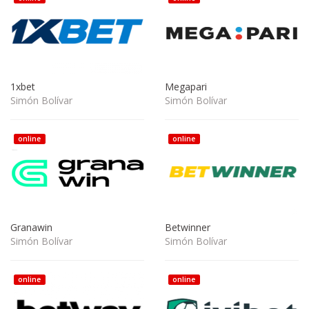
1xbet
Megapari
Simón Bolívar
Simón Bolívar
online
online
Granawin
Betwinner
Simón Bolívar
Simón Bolívar
online
online