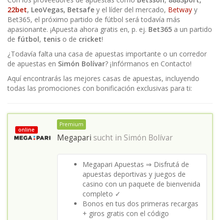
22bet
, LeoVegas, Betsafe
y el líder del mercado,
Betway
y
Bet365, el próximo partido de fútbol será todavía más
apasionante. ¡Apuesta ahora gratis en, p. ej.
Bet365
a un partido
de
fútbol
,
tenis
o de
cricket
!
¿Todavía falta una casa de apuestas importante o un corredor
de apuestas en
Simón Bolívar
? ¡Infórmanos en Contacto!
Aquí encontrarás las mejores casas de apuestas, incluyendo
todas las promociones con bonificación exclusivas para ti:
Premium
online
Megapari
sucht in
Simón Bolívar
Megapari Apuestas ⇒ Disfrutá de
apuestas deportivas y juegos de
casino con un paquete de bienvenida
completo ✓
Bonos en tus dos primeras recargas
+ giros gratis con el código