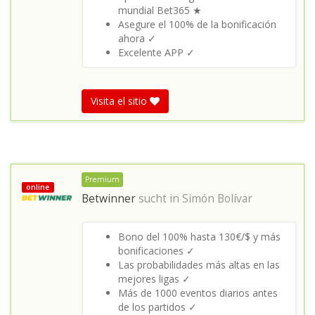
mundial Bet365 ★
Asegure el 100% de la bonificación
ahora ✓
Excelente APP ✓
Visita el sitio
Premium
online
Betwinner
sucht in
Simón Bolívar
Bono del 100% hasta 130€/$ y más
bonificaciones ✓
Las probabilidades más altas en las
mejores ligas ✓
Más de 1000 eventos diarios antes
de los partidos ✓