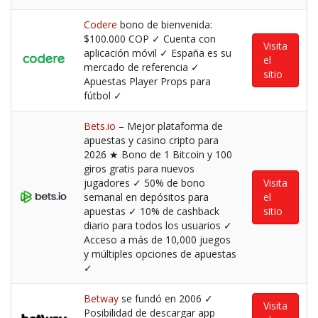
Codere
bono de bienvenida:
$100.000 COP ✓ Cuenta con
Visita
aplicación móvil ✓ España es su
el
mercado de referencia ✓
sitio
Apuestas Player Props para
fútbol ✓
Bets.io
– Mejor plataforma de
apuestas y casino cripto para
2026 ★ Bono de 1 Bitcoin y 100
giros gratis para nuevos
jugadores ✓ 50% de bono
Visita
semanal en depósitos para
el
apuestas ✓ 10% de cashback
sitio
diario para todos los usuarios ✓
Acceso a más de 10,000 juegos
y múltiples opciones de apuestas
✓
Betway
se fundó en 2006 ✓
Visita
Posibilidad de descargar app