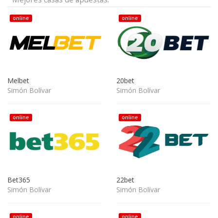
online
online
Melbet
20bet
Simón Bolívar
Simón Bolívar
online
online
Bet365
22bet
Simón Bolívar
Simón Bolívar
online
online