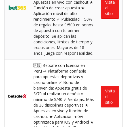
Apuestas en vivo con cashout ★
Visita
Función de crear apuesta ★
el
Aplicación móvil de alto
sitio
rendimiento ✓ Publicidad | 50%
de regalo, hasta S/500 en bonos
de apuesta con tu primer
depósito. Se aplican las
condiciones, límites de tiempo y
exclusiones. Mayores de 18
años. Juega con responsabilidad.
🇵🇪 Betsafe con licencia en
Perú ⇒ Plataforma confiable
para apuestas deportivas y
casino online ✓ Bono de
bienvenida: Apuesta gratis de
Visita
S/70 al realizar un depósito
el
mínimo de S/40 ✓ Ventajas: Más
sitio
de 30 disciplinas deportivas ★
Apuestas en vivo y función de
cashout ★ Aplicación móvil
optimizada para iOS y Android ★