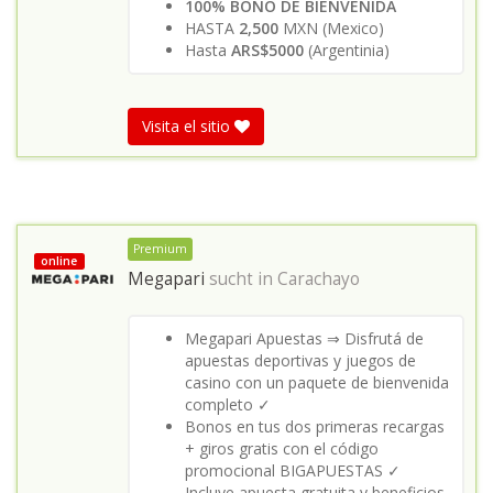
100% BONO DE BIENVENIDA
HASTA
2,500
MXN (Mexico)
Hasta
ARS$5000
(Argentinia)
Visita el sitio
Premium
online
Megapari
sucht in
Carachayo
Megapari Apuestas ⇒ Disfrutá de
apuestas deportivas y juegos de
casino con un paquete de bienvenida
completo ✓
Bonos en tus dos primeras recargas
+ giros gratis con el código
promocional BIGAPUESTAS ✓
Incluye apuesta gratuita y beneficios