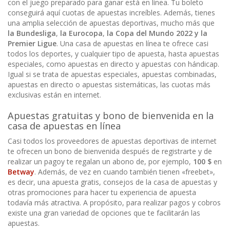
con el juego preparado para ganar está en línea. Tu boleto
conseguirá aquí cuotas de apuestas increíbles. Además, tienes
una amplia selección de apuestas deportivas, mucho más que
la Bundesliga
,
la Eurocopa
,
la Copa del Mundo 2022 y la
Premier Ligue
. Una casa de apuestas en línea te ofrece casi
todos los deportes, y cualquier tipo de apuesta, hasta apuestas
especiales, como apuestas en directo y apuestas con hándicap.
Igual si se trata de apuestas especiales, apuestas combinadas,
apuestas en directo o apuestas sistemáticas, las cuotas más
exclusivas están en internet.
Apuestas gratuitas y bono de bienvenida en la
casa de apuestas en línea
Casi todos los proveedores de apuestas deportivas de internet
te ofrecen un bono de bienvenida después de registrarte y de
realizar un pagoy te regalan un abono de, por ejemplo,
100 $
en
Betway
. Además, de vez en cuando también tienen «freebet»,
es decir, una apuesta gratis, consejos de la casa de apuestas y
otras promociones para hacer tu experiencia de apuesta
todavía más atractiva. A propósito, para realizar pagos y cobros
existe una gran variedad de opciones que te facilitarán las
apuestas.