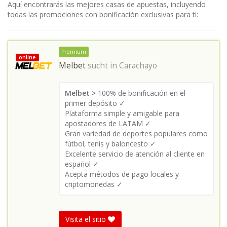
Aquí encontrarás las mejores casas de apuestas, incluyendo
todas las promociones con bonificación exclusivas para ti:
Premium
online
Melbet
sucht in
Carachayo
Melbet >
100% de bonificación en el
primer depósito ✓
Plataforma simple y amigable para
apostadores de LATAM ✓
Gran variedad de deportes populares como
fútbol, tenis y baloncesto ✓
Excelente servicio de atención al cliente en
español ✓
Acepta métodos de pago locales y
criptomonedas ✓
Visita el sitio