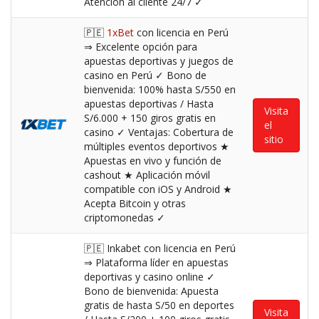
Atención al cliente 24/7 ✓
🇵🇪
1xBet
con licencia en Perú
⇒ Excelente opción para
apuestas deportivas y juegos de
casino en Perú ✓ Bono de
bienvenida: 100% hasta S/550 en
apuestas deportivas / Hasta
Visita
S/6.000 + 150 giros gratis en
el
casino ✓ Ventajas: Cobertura de
sitio
múltiples eventos deportivos ★
Apuestas en vivo y función de
cashout ★ Aplicación móvil
compatible con iOS y Android ★
Acepta Bitcoin y otras
criptomonedas ✓
🇵🇪 Inkabet con licencia en Perú
⇒ Plataforma líder en apuestas
deportivas y casino online ✓
Bono de bienvenida: Apuesta
gratis de hasta S/50 en deportes
Visita