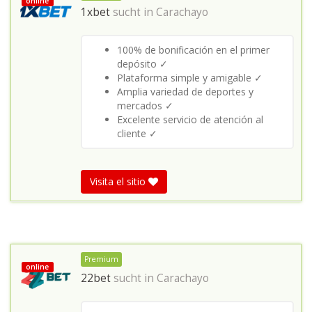
online
1xbet
sucht in
Carachayo
100% de bonificación en el primer
depósito ✓
Plataforma simple y amigable ✓
Amplia variedad de deportes y
mercados ✓
Excelente servicio de atención al
cliente ✓
Visita el sitio
Premium
online
22bet
sucht in
Carachayo