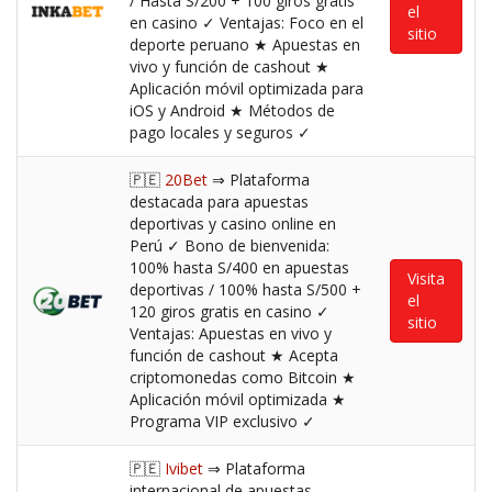
/ Hasta S/200 + 100 giros gratis
el
en casino ✓ Ventajas: Foco en el
sitio
deporte peruano ★ Apuestas en
vivo y función de cashout ★
Aplicación móvil optimizada para
iOS y Android ★ Métodos de
pago locales y seguros ✓
🇵🇪
20Bet
⇒ Plataforma
destacada para apuestas
deportivas y casino online en
Perú ✓ Bono de bienvenida:
100% hasta S/400 en apuestas
Visita
deportivas / 100% hasta S/500 +
el
120 giros gratis en casino ✓
sitio
Ventajas: Apuestas en vivo y
función de cashout ★ Acepta
criptomonedas como Bitcoin ★
Aplicación móvil optimizada ★
Programa VIP exclusivo ✓
🇵🇪
Ivibet
⇒ Plataforma
internacional de apuestas