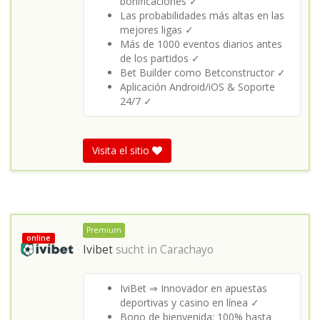
bonificaciones ✓
Las probabilidades más altas en las
mejores ligas ✓
Más de 1000 eventos diarios antes
de los partidos ✓
Bet Builder como Betconstructor ✓
Aplicación Android/iOS & Soporte
24/7 ✓
Visita el sitio
Premium
online
Ivibet
sucht in
Carachayo
IviBet ⇒ Innovador en apuestas
deportivas y casino en línea ✓
Bono de bienvenida: 100% hasta