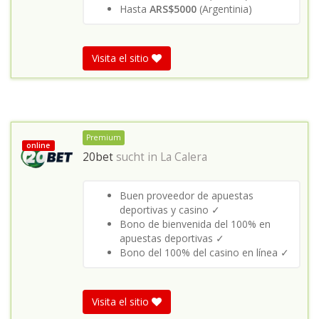
Hasta
ARS$5000
(Argentinia)
Visita el sitio
Premium
online
20bet
sucht in
La Calera
Buen proveedor de apuestas
deportivas y casino ✓
Bono de bienvenida del 100% en
apuestas deportivas ✓
Bono del 100% del casino en línea ✓
Visita el sitio