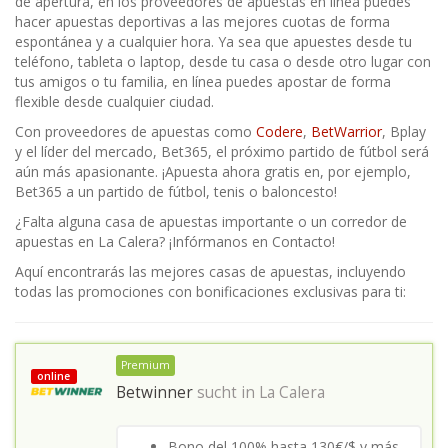
de apertura, en los proveedores de apuestas en línea puedes
hacer apuestas deportivas a las mejores cuotas de forma
espontánea y a cualquier hora. Ya sea que apuestes desde tu
teléfono, tableta o laptop, desde tu casa o desde otro lugar con
tus amigos o tu familia, en línea puedes apostar de forma
flexible desde cualquier ciudad.
Con proveedores de apuestas como
Codere
,
BetWarrior
, Bplay
y el líder del mercado, Bet365, el próximo partido de fútbol será
aún más apasionante. ¡Apuesta ahora gratis en, por ejemplo,
Bet365 a un partido de fútbol, tenis o baloncesto!
¿Falta alguna casa de apuestas importante o un corredor de
apuestas en La Calera? ¡Infórmanos en Contacto!
Aquí encontrarás las mejores casas de apuestas, incluyendo
todas las promociones con bonificaciones exclusivas para ti:
Premium
online
Betwinner
sucht in
La Calera
Bono del 100% hasta 130€/$ y más