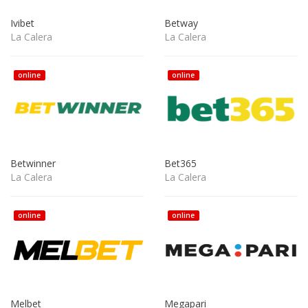
Ivibet
Betway
La Calera
La Calera
online
online
Betwinner
Bet365
La Calera
La Calera
online
online
Melbet
Megapari