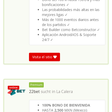
bonificaciones ✓
Las probabilidades más altas en las
mejores ligas ✓
Más de 1000 eventos diarios antes
de los partidos ✓
Bet Builder como Betconstructor ✓
Aplicación Android/iOS & Soporte
24/7 ✓
Visita el sitio
Premium
online
22bet
sucht in
La Calera
100% BONO DE BIENVENIDA
HASTA
2,500
MXN (Mexico)