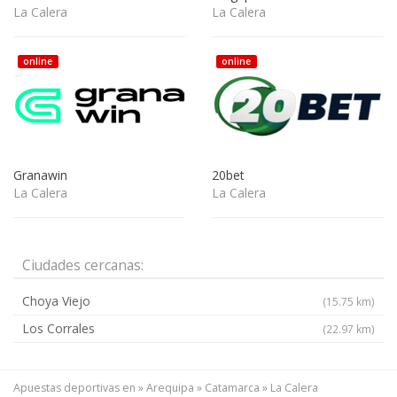
La Calera
La Calera
online
online
Granawin
20bet
La Calera
La Calera
Ciudades cercanas:
Choya Viejo
(15.75 km)
Los Corrales
(22.97 km)
Apuestas deportivas en
»
Arequipa
»
Catamarca
»
La Calera