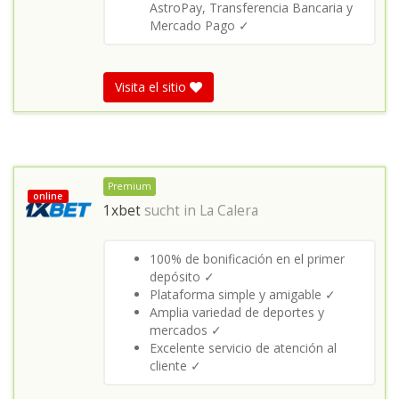
AstroPay, Transferencia Bancaria y
Mercado Pago ✓
Visita el sitio
Premium
online
1xbet
sucht in
La Calera
100% de bonificación en el primer
depósito ✓
Plataforma simple y amigable ✓
Amplia variedad de deportes y
mercados ✓
Excelente servicio de atención al
cliente ✓