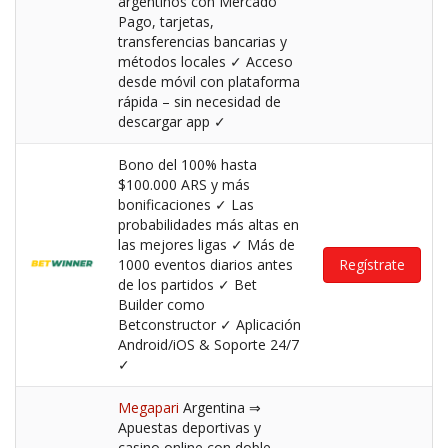
argentinos con Mercado
Pago, tarjetas,
transferencias bancarias y
métodos locales ✓ Acceso
desde móvil con plataforma
rápida – sin necesidad de
descargar app ✓
Bono del 100% hasta
$100.000 ARS y más
bonificaciones ✓ Las
probabilidades más altas en
las mejores ligas ✓ Más de
1000 eventos diarios antes
Regístrate
de los partidos ✓ Bet
Builder como
Betconstructor ✓ Aplicación
Android/iOS & Soporte 24/7
✓
Megapari
Argentina ⇒
Apuestas deportivas y
casino online con doble