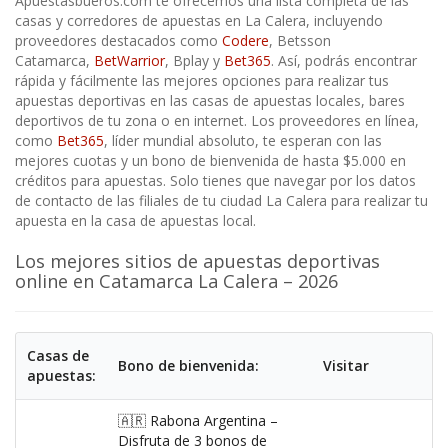
Apuestasbueros.com te ofrecemos una lista completa de las
casas y corredores de apuestas en La Calera, incluyendo
proveedores destacados como
Codere
, Betsson
Catamarca,
BetWarrior
, Bplay y
Bet365
. Así, podrás encontrar
rápida y fácilmente las mejores opciones para realizar tus
apuestas deportivas en las casas de apuestas locales, bares
deportivos de tu zona o en internet. Los proveedores en línea,
como
Bet365
, líder mundial absoluto, te esperan con las
mejores cuotas y un bono de bienvenida de hasta $5.000 en
créditos para apuestas. Solo tienes que navegar por los datos
de contacto de las filiales de tu ciudad La Calera para realizar tu
apuesta en la casa de apuestas local.
Los mejores sitios de apuestas deportivas
online en Catamarca La Calera – 2026
Casas de
Bono de bienvenida:
Visitar
apuestas:
🇦🇷 Rabona Argentina –
Disfruta de 3 bonos de