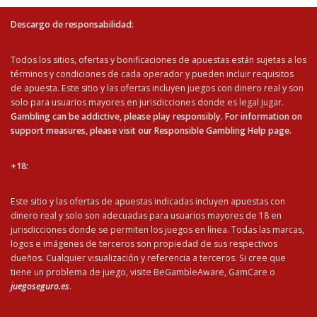
Descargo de responsabilidad:
Todos los sitios, ofertas y bonificaciones de apuestas están sujetas a los
términos y condiciones de cada operador y pueden incluir requisitos
de apuesta. Este sitio y las ofertas incluyen juegos con dinero real y son
solo para usuarios mayores en jurisdicciones donde es legal jugar.
Gambling can be addictive, please play responsibly. For information on
support measures, please visit our Responsible Gambling Help page.
+18:
Este sitio y las ofertas de apuestas indicadas incluyen apuestas con
dinero real y solo son adecuadas para usuarios mayores de 18 en
jurisdicciones donde se permiten los juegos en línea. Todas las marcas,
logos e imágenes de terceros son propiedad de sus respectivos
dueños. Cualquier visualización y referencia a terceros. Si cree que
tiene un problema de juego, visite BeGambleAware, GamCare o
juegoseguro.es
.