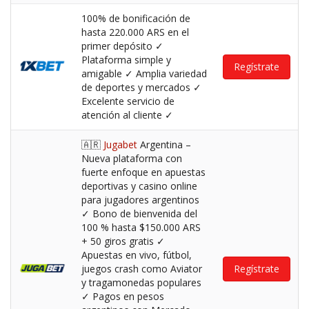
100% de bonificación de
hasta 220.000 ARS en el
primer depósito ✓
Plataforma simple y
Regístrate
amigable ✓ Amplia variedad
de deportes y mercados ✓
Excelente servicio de
atención al cliente ✓
🇦🇷
Jugabet
Argentina –
Nueva plataforma con
fuerte enfoque en apuestas
deportivas y casino online
para jugadores argentinos
✓ Bono de bienvenida del
100 % hasta $150.000 ARS
+ 50 giros gratis ✓
Apuestas en vivo, fútbol,
juegos crash como Aviator
Regístrate
y tragamonedas populares
✓ Pagos en pesos