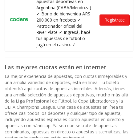
apuestas deportivas en
Argentina (CABA/Mendoza)
✓ Bono de bienvenida ARS
200.000 en freebets ✓
Regístrate
Patrocinador oficial del
River Plate ✓ Ingresá, hacé
tus apuestas de fútbol o
jugá en el casino. ✓
Las mejores cuotas están en internet
La mejor experiencia de apuestas, con cuotas inmejorables y
una amplia variedad de deportes, está en línea. Tu boleto
obtendrá aquí cuotas de apuestas increíbles. Además, tienes
una amplia selección de apuestas deportivas, mucho más allá
de
la Liga Profesional
de Fútbol, la Copa Libertadores y la
UEFA Champions League. Una casa de apuestas en línea te
ofrece casi todos los deportes y cualquier tipo de apuesta,
incluyendo apuestas especiales como apuestas en directo y
apuestas con hándicap. Ya sea que se trate de apuestas
combinadas, apuestas en directo o apuestas sistemáticas, las
cuotas más exclusivas están en internet.