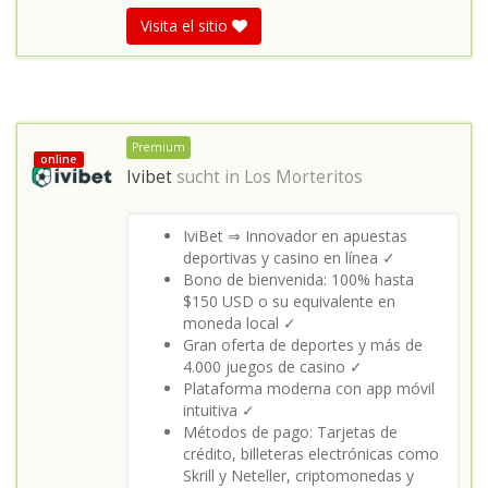
Visita el sitio
Premium
online
Ivibet
sucht in
Los Morteritos
IviBet ⇒ Innovador en apuestas
deportivas y casino en línea ✓
Bono de bienvenida: 100% hasta
$150 USD o su equivalente en
moneda local ✓
Gran oferta de deportes y más de
4.000 juegos de casino ✓
Plataforma moderna con app móvil
intuitiva ✓
Métodos de pago: Tarjetas de
crédito, billeteras electrónicas como
Skrill y Neteller, criptomonedas y