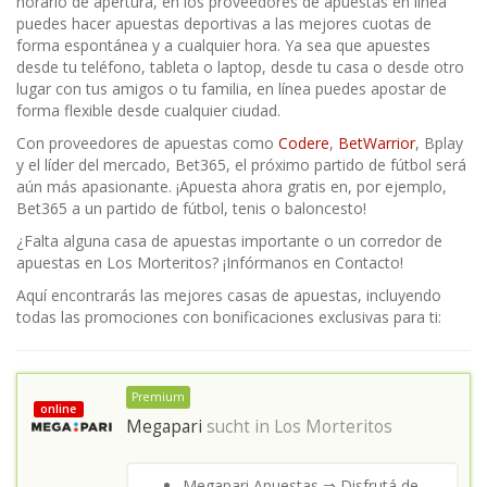
horario de apertura, en los proveedores de apuestas en línea
puedes hacer apuestas deportivas a las mejores cuotas de
forma espontánea y a cualquier hora. Ya sea que apuestes
desde tu teléfono, tableta o laptop, desde tu casa o desde otro
lugar con tus amigos o tu familia, en línea puedes apostar de
forma flexible desde cualquier ciudad.
Con proveedores de apuestas como
Codere
,
BetWarrior
, Bplay
y el líder del mercado, Bet365, el próximo partido de fútbol será
aún más apasionante. ¡Apuesta ahora gratis en, por ejemplo,
Bet365 a un partido de fútbol, tenis o baloncesto!
¿Falta alguna casa de apuestas importante o un corredor de
apuestas en Los Morteritos? ¡Infórmanos en Contacto!
Aquí encontrarás las mejores casas de apuestas, incluyendo
todas las promociones con bonificaciones exclusivas para ti:
Premium
online
Megapari
sucht in
Los Morteritos
Megapari Apuestas ⇒ Disfrutá de