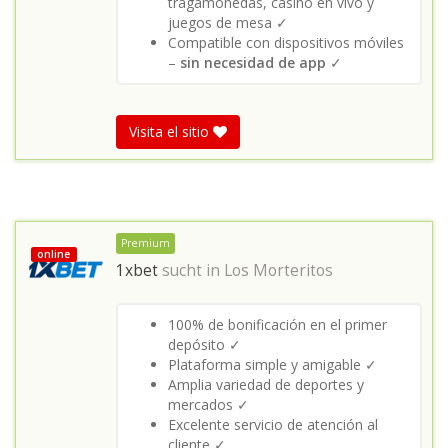
tragamonedas, casino en vivo y
juegos de mesa ✓
Compatible con dispositivos móviles
–
sin necesidad de app
✓
Visita el sitio
Premium
online
1xbet
sucht in
Los Morteritos
100% de bonificación en el primer
depósito ✓
Plataforma simple y amigable ✓
Amplia variedad de deportes y
mercados ✓
Excelente servicio de atención al
cliente ✓