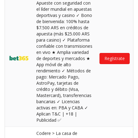
Apueste con seguridad con
el líder mundial en apuestas
deportivas y casino ✓ Bono
de bienvenida: 100% hasta
$7.500 ARS en créditos de
apuesta (más $25.000 ARS
para casino) ✓ Plataforma
confiable con transmisiones
en vivo ★ Amplia variedad
de deportes y mercados ★
Regístrate
App móvil de alto
rendimiento ✓ Métodos de
pago: Mercado Pago,
AstroPay, tarjetas de
crédito y débito (Visa,
Mastercard), transferencias
bancarias ✓ Licencias
activas en: PBA y CABA ✓
Aplican T&C | +18 |
Publicidad ✅
Codere > La casa de