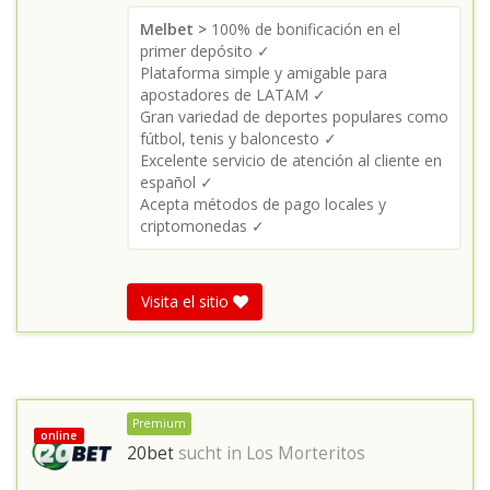
Melbet >
100% de bonificación en el
primer depósito ✓
Plataforma simple y amigable para
apostadores de LATAM ✓
Gran variedad de deportes populares como
fútbol, tenis y baloncesto ✓
Excelente servicio de atención al cliente en
español ✓
Acepta métodos de pago locales y
criptomonedas ✓
Visita el sitio
Premium
online
20bet
sucht in
Los Morteritos