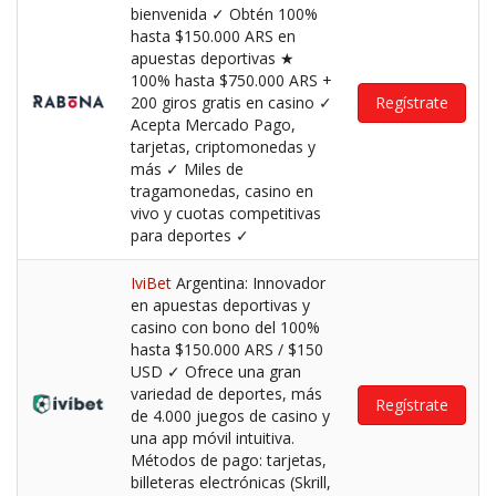
bienvenida ✓ Obtén 100%
hasta $150.000 ARS en
apuestas deportivas ★
100% hasta $750.000 ARS +
200 giros gratis en casino ✓
Regístrate
Acepta Mercado Pago,
tarjetas, criptomonedas y
más ✓ Miles de
tragamonedas, casino en
vivo y cuotas competitivas
para deportes ✓
IviBet
Argentina: Innovador
en apuestas deportivas y
casino con bono del 100%
hasta $150.000 ARS / $150
USD ✓ Ofrece una gran
variedad de deportes, más
Regístrate
de 4.000 juegos de casino y
una app móvil intuitiva.
Métodos de pago: tarjetas,
billeteras electrónicas (Skrill,