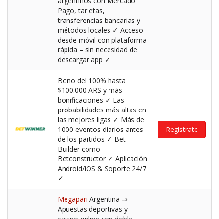
argentinos con Mercado
Pago, tarjetas,
transferencias bancarias y
métodos locales ✓ Acceso
desde móvil con plataforma
rápida – sin necesidad de
descargar app ✓
Bono del 100% hasta
$100.000 ARS y más
bonificaciones ✓ Las
probabilidades más altas en
las mejores ligas ✓ Más de
1000 eventos diarios antes
Regístrate
de los partidos ✓ Bet
Builder como
Betconstructor ✓ Aplicación
Android/iOS & Soporte 24/7
✓
Megapari
Argentina ⇒
Apuestas deportivas y
casino online con doble