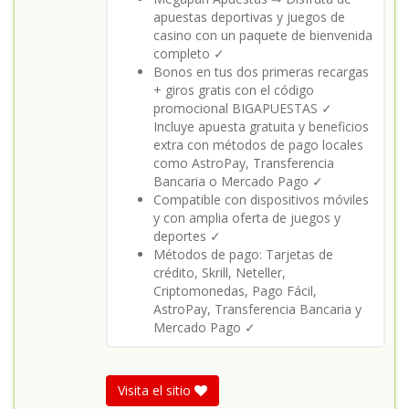
apuestas deportivas y juegos de
casino con un paquete de bienvenida
completo ✓
Bonos en tus dos primeras recargas
+ giros gratis con el código
promocional BIGAPUESTAS ✓
Incluye apuesta gratuita y beneficios
extra con métodos de pago locales
como AstroPay, Transferencia
Bancaria o Mercado Pago ✓
Compatible con dispositivos móviles
y con amplia oferta de juegos y
deportes ✓
Métodos de pago: Tarjetas de
crédito, Skrill, Neteller,
Criptomonedas, Pago Fácil,
AstroPay, Transferencia Bancaria y
Mercado Pago ✓
Visita el sitio