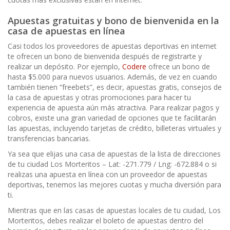
Apuestas gratuitas y bono de bienvenida en la
casa de apuestas en línea
Casi todos los proveedores de apuestas deportivas en internet
te ofrecen un bono de bienvenida después de registrarte y
realizar un depósito. Por ejemplo,
Codere
ofrece un bono de
hasta $5.000 para nuevos usuarios. Además, de vez en cuando
también tienen “freebets”, es decir, apuestas gratis, consejos de
la casa de apuestas y otras promociones para hacer tu
experiencia de apuesta aún más atractiva. Para realizar pagos y
cobros, existe una gran variedad de opciones que te facilitarán
las apuestas, incluyendo tarjetas de crédito, billeteras virtuales y
transferencias bancarias.
Ya sea que elijas una casa de apuestas de la lista de direcciones
de tu ciudad Los Morteritos – Lat: -271.779 / Lng: -672.884 o si
realizas una apuesta en línea con un proveedor de apuestas
deportivas, tenemos las mejores cuotas y mucha diversión para
ti.
Mientras que en las casas de apuestas locales de tu ciudad, Los
Morteritos, debes realizar el boleto de apuestas dentro del