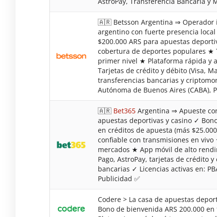
AstroPay, Transferencia Bancaria y
🇦🇷 Betsson Argentina ⇒ Operador 
argentino con fuerte presencia loca
$200.000 ARS para apuestas deportiv
cobertura de deportes populares ★ 
primer nivel ★ Plataforma rápida y 
Tarjetas de crédito y débito (Visa, 
transferencias bancarias y criptomo
Autónoma de Buenos Aires (CABA), P
🇦🇷
Bet365
Argentina ⇒ Apueste con
apuestas deportivas y casino ✓ Bon
en créditos de apuesta (más $25.000
confiable con transmisiones en vivo
mercados ★ App móvil de alto rend
Pago, AstroPay, tarjetas de crédito y
bancarias ✓ Licencias activas en: P
Publicidad ✅
Codere > La casa de apuestas depor
Bono de bienvenida ARS 200.000 en f