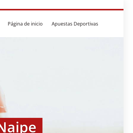
Página de inicio
Apuestas Deportivas
Naipe