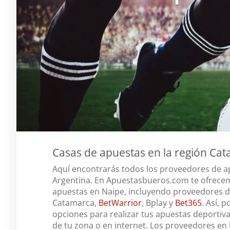
Casas de apuestas en la región Ca
Aquí encontrarás todos los proveedores de a
Argentina. En Apuestasbueros.com te ofrecemo
apuestas en Naipe, incluyendo proveedores
Catamarca,
BetWarrior
, Bplay y
Bet365
. Así, 
opciones para realizar tus apuestas deportiva
de tu zona o en internet. Los proveedores en