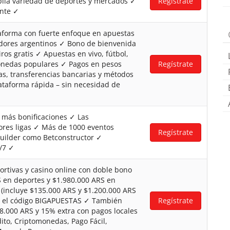
lia variedad de deportes y mercados ✓
Regístrate
ente ✓
aforma con fuerte enfoque en apuestas
adores argentinos ✓ Bono de bienvenida
ros gratis ✓ Apuestas en vivo, fútbol,
onedas populares ✓ Pagos en pesos
Regístrate
as, transferencias bancarias y métodos
ataforma rápida – sin necesidad de
 más bonificaciones ✓ Las
ores ligas ✓ Más de 1000 eventos
Regístrate
 Builder como Betconstructor ✓
/7 ✓
rtivas y casino online con doble bono
 en deportes y $1.980.000 ARS en
 (incluye $135.000 ARS y $1.200.000 ARS
on el código BIGAPUESTAS ✓ También
Regístrate
88.000 ARS y 15% extra con pagos locales
ito, Criptomonedas, Pago Fácil,