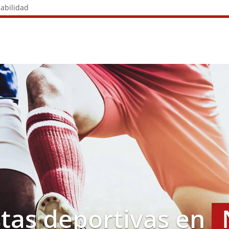
sabilidad
tas deportivas en