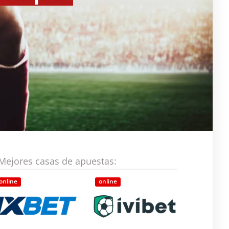
Mejores casas de apuestas:
online
online