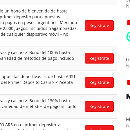
N
de un bono de bienvenida de hasta
 primer depósito para apuestas
pta pagos en pesos argentinos, Mercado
Regístrate
e 2.000 juegos, incluidos tragamonedas,
de cualquier dispositivo móvil – no
vas y casino ✓ Bono del 100% hasta
variedad de métodos de pago incluido
Regístrate
G
N
 apuestas deportivas es de hasta ARS$
 del Primer Depósito Casino ✓ Acepta
Regístrate
vas y casino ✓ Bono del 130% hasta
 variedad de métodos de pago incluido
Regístrate
M
00 ARS en el primer depósito ✓
N