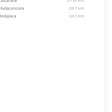
Llotarane
(27.83 km)
Huilaconcore
(28.3 km)
Andalaca
(28.3 km)