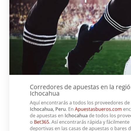
Corredores de apuestas
en la regi
Ichocahua
Aquí encontrarás a todos los proveedores de
Ichocahua, Peru
. En
Apuestasbueros.com
enco
de apuestas en
Ichocahua
de todos los prov
o
Bet365
. Así encontrarás rápida y fácilment
deportivas en las casas de apuestas o bares 