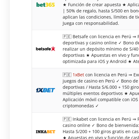
★ Función de crear apuesta ★ Aplica
| 50% de regalo, hasta S/500 en bon
aplican las condiciones, límites de 
Juega con responsabilidad.
🇵🇪 Betsafe con licencia en Perú ⇒
deportivas y casino online ✓ Bono de
realizar un depósito mínimo de S/40
deportivas ★ Apuestas en vivo y fun
optimizada para iOS y Android ★ Ate
🇵🇪
1xBet
con licencia en Perú ⇒ Ex
juegos de casino en Perú ✓ Bono de
deportivas / Hasta S/6.000 + 150 gir
múltiples eventos deportivos ★ Apue
Aplicación móvil compatible con iOS 
criptomonedas ✓
🇵🇪 Inkabet con licencia en Perú ⇒ 
casino online ✓ Bono de bienvenida:
Hasta S/200 + 100 giros gratis en ca
★ Apuestas en vivo y función de cas