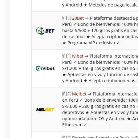
y Android ★ Métodos de pago locale
🇵🇪
20Bet
⇒ Plataforma destacada p
Perú ✓ Bono de bienvenida: 100% ha
hasta S/500 + 120 giros gratis en ca
de cashout ★ Acepta criptomonedas 
★ Programa VIP exclusivo ✓
🇵🇪
Ivibet
⇒ Plataforma internaciona
Perú ✓ Bono de bienvenida: 100% ha
S/1.200 + 150 giros gratis en casino
★ Apuestas en vivo y función de cas
y Android ★ Acepta criptomonedas 
🇵🇪
Melbet
⇒ Plataforma internacion
en Perú ✓ Bono de bienvenida: 100%
S/8.000 + 290 giros gratis en casino
deportivos ★ Apuestas en vivo y fun
optimizada para iOS y Android ★ Ac
Ethereum ✓
🇵🇪 Betcris con licencia en Perú ⇒ 