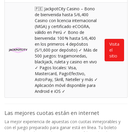
🇵🇪 JackpotCity Casino – Bono
de bienvenida hasta S/6,400
Casino con licencia internacional
(MGA) y certificado eCOGRA,
válido en Perú ✓ Bono de
bienvenida: 100 % hasta S/6,400
en los primeros 4 depósitos
Visita
(S/1,600 por depósito) ✓ Más de
el
500 juegos: tragamonedas,
sitio
blackjack, ruleta y casino en vivo
✓ Pagos locales: Visa,
Mastercard, PagoEfectivo,
AstroPay, Skrill, Neteller y más ✓
Aplicación móvil disponible para
Android e iOS ✓
Las mejores cuotas están en internet
La mejor experiencia de apuestas con cuotas inmejorables y
con el juego preparado para ganar está en línea. Tu boleto