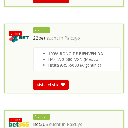
Premium
online
22bet
sucht in
Palcuyo
100% BONO DE BIENVENIDA
HASTA
2,500
MXN (Mexico)
Hasta
ARS$5000
(Argentinia)
Visita el sitio
Premium
online
Bet365
sucht in
Palcuyo