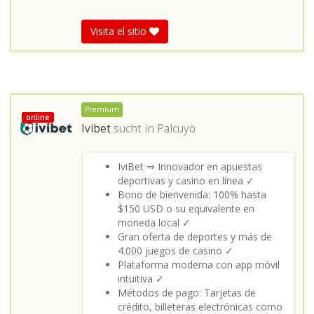
Visita el sitio
Premium
online
Ivibet
sucht in
Palcuyo
IviBet ⇒ Innovador en apuestas
deportivas y casino en línea ✓
Bono de bienvenida: 100% hasta
$150 USD o su equivalente en
moneda local ✓
Gran oferta de deportes y más de
4.000 juegos de casino ✓
Plataforma moderna con app móvil
intuitiva ✓
Métodos de pago: Tarjetas de
crédito, billeteras electrónicas como