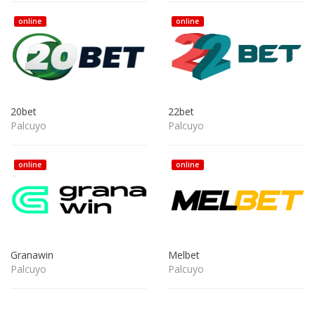
online
online
20bet
22bet
Palcuyo
Palcuyo
online
online
Granawin
Melbet
Palcuyo
Palcuyo