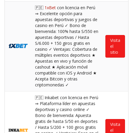
🇵🇪
1xBet
con licencia en Perú
⇒ Excelente opción para
apuestas deportivas y juegos de
casino en Perú ✓ Bono de
bienvenida: 100% hasta S/550 en
apuestas deportivas / Hasta
Visita
S/6.000 + 150 giros gratis en
el
casino ✓ Ventajas: Cobertura de
sitio
múltiples eventos deportivos ★
Apuestas en vivo y función de
cashout ★ Aplicación móvil
compatible con iOS y Android ★
Acepta Bitcoin y otras
criptomonedas ✓
🇵🇪 Inkabet con licencia en Perú
⇒ Plataforma líder en apuestas
deportivas y casino online ✓
Bono de bienvenida: Apuesta
gratis de hasta S/50 en deportes
Visita
/ Hasta S/200 + 100 giros gratis
el