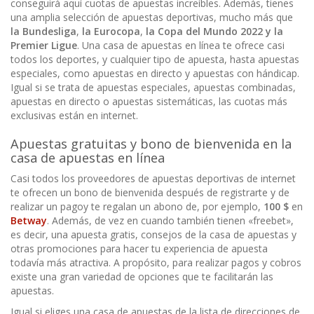
conseguirá aquí cuotas de apuestas increíbles. Además, tienes
una amplia selección de apuestas deportivas, mucho más que
la Bundesliga
,
la Eurocopa
,
la Copa del Mundo 2022 y la
Premier Ligue
. Una casa de apuestas en línea te ofrece casi
todos los deportes, y cualquier tipo de apuesta, hasta apuestas
especiales, como apuestas en directo y apuestas con hándicap.
Igual si se trata de apuestas especiales, apuestas combinadas,
apuestas en directo o apuestas sistemáticas, las cuotas más
exclusivas están en internet.
Apuestas gratuitas y bono de bienvenida en la
casa de apuestas en línea
Casi todos los proveedores de apuestas deportivas de internet
te ofrecen un bono de bienvenida después de registrarte y de
realizar un pagoy te regalan un abono de, por ejemplo,
100 $
en
Betway
. Además, de vez en cuando también tienen «freebet»,
es decir, una apuesta gratis, consejos de la casa de apuestas y
otras promociones para hacer tu experiencia de apuesta
todavía más atractiva. A propósito, para realizar pagos y cobros
existe una gran variedad de opciones que te facilitarán las
apuestas.
Igual si eliges una casa de apuestas de la lista de direcciones de