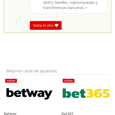
Skrill y Neteller, criptomonedas y
transferencias bancarias ✓
Visita el sitio
Mejores casas de apuestas:
online
online
Betway
Bet365