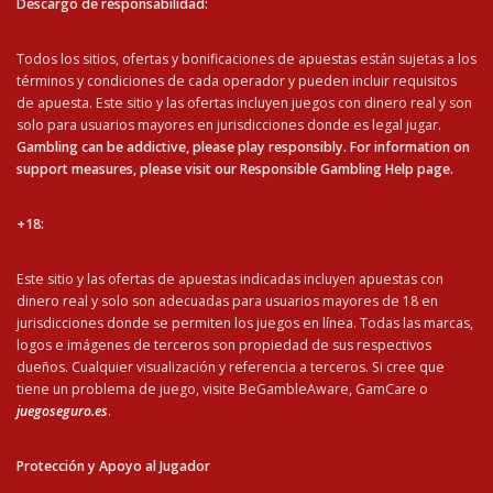
Descargo de responsabilidad:
Todos los sitios, ofertas y bonificaciones de apuestas están sujetas a los
términos y condiciones de cada operador y pueden incluir requisitos
de apuesta. Este sitio y las ofertas incluyen juegos con dinero real y son
solo para usuarios mayores en jurisdicciones donde es legal jugar.
Gambling can be addictive, please play responsibly. For information on
support measures, please visit our Responsible Gambling Help page.
+18:
Este sitio y las ofertas de apuestas indicadas incluyen apuestas con
dinero real y solo son adecuadas para usuarios mayores de 18 en
jurisdicciones donde se permiten los juegos en línea. Todas las marcas,
logos e imágenes de terceros son propiedad de sus respectivos
dueños. Cualquier visualización y referencia a terceros. Si cree que
tiene un problema de juego, visite BeGambleAware, GamCare o
juegoseguro.es
.
Protección y Apoyo al Jugador