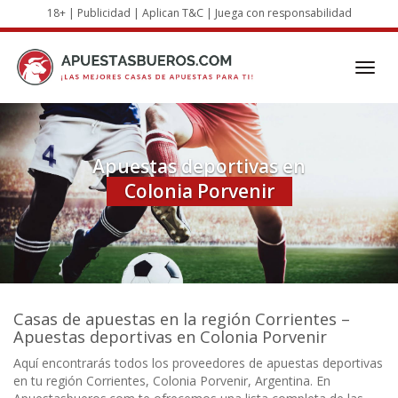
Skip
18+ | Publicidad | Aplican T&C | Juega con responsabilidad
to
main
content
Toggl
navig
Apuestas deportivas en
Colonia Porvenir
Casas de apuestas en la región Corrientes –
Apuestas deportivas en Colonia Porvenir
Aquí encontrarás todos los proveedores de apuestas deportivas
en tu región Corrientes, Colonia Porvenir, Argentina. En