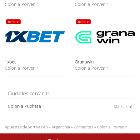
Colonia Porvenir
Colonia Porvenir
online
online
1xbet
Granawin
Colonia Porvenir
Colonia Porvenir
Ciudades cercanas:
Colonia Pucheta
(22.75 km)
Apuestas deportivas en
»
Argentinia
»
Corrientes
»
Colonia Porvenir