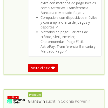
extra con métodos de pago locales
como AstroPay, Transferencia
Bancaria o Mercado Pago ✓
Compatible con dispositivos móviles
y con amplia oferta de juegos y
deportes ✓
Métodos de pago: Tarjetas de
crédito, Skrill, Neteller,
Criptomonedas, Pago Fácil,
AstroPay, Transferencia Bancaria y
Mercado Pago ✓
Visita el sitio
Premium
online
Granawin
sucht in
Colonia Porvenir