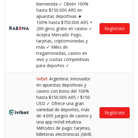
bienvenida ✓ Obtén 100%
hasta $150.000 ARS en
apuestas deportivas ★
100% hasta $750.000 ARS +
200 giros gratis en casino ✓
Regístrate
Acepta Mercado Pago,
tarjetas, criptomonedas y
más ✓ Miles de
tragamonedas, casino en
vivo y cuotas competitivas
para deportes ✓
IviBet
Argentina: Innovador
en apuestas deportivas y
casino con bono del 100%
hasta $150.000 ARS / $150
USD ✓ Ofrece una gran
variedad de deportes, más
Regístrate
de 4.000 juegos de casino y
una app móvil intuitiva.
Métodos de pago: tarjetas,
billeteras electrónicas (Skrill,