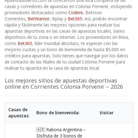
Apuestasbueros.com te ofrecemos una lista completa de las
casas y corredores de apuestas en Colonia Porvenir, incluyendo
proveedores destacados como
Codere
, Betsson
Corrientes,
BetWarrior
, Bplay y
Bet365
. Así, podrás encontrar
rápida y fácilmente las mejores opciones para realizar tus
apuestas deportivas en las casas de apuestas locales, bares
deportivos de tu zona o en internet. Los proveedores en línea,
como
Bet365
, líder mundial absoluto, te esperan con las
mejores cuotas y un bono de bienvenida de hasta $5.000 en
créditos para apuestas. Solo tienes que navegar por los datos
de contacto de las filiales de tu ciudad Colonia Porvenir para
realizar tu apuesta en la casa de apuestas local.
Los mejores sitios de apuestas deportivas
online en Corrientes Colonia Porvenir – 2026
Casas de
Bono de bienvenida:
Visitar
apuestas:
🇦🇷 Rabona Argentina –
Disfruta de 3 bonos de