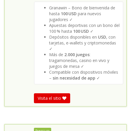
Granawin – Bono de bienvenida de
hasta
100 USD
para nuevos
jugadores ✓
Apuestas deportivas con un bono del
100 % hasta
100 USD
✓
Depósitos disponibles en
USD
, con
tarjetas, e-wallets y criptomonedas
✓
Más de
2.000 juegos
:
tragamonedas, casino en vivo y
juegos de mesa ✓
Compatible con dispositivos móviles
–
sin necesidad de app
✓
Visita el sitio
Premium