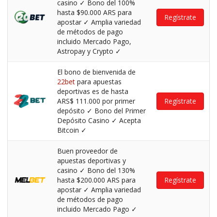
casino ✓ Bono del 100%
hasta $90.000 ARS para
Regístrate
apostar ✓ Amplia variedad
de métodos de pago
incluido Mercado Pago,
Astropay y Crypto ✓
El bono de bienvenida de
22bet
para apuestas
deportivas es de hasta
ARS$ 111.000 por primer
Regístrate
depósito ✓ Bono del Primer
Depósito Casino ✓ Acepta
Bitcoin ✓
Buen proveedor de
apuestas deportivas y
casino ✓ Bono del 130%
hasta $200.000 ARS para
Regístrate
apostar ✓ Amplia variedad
de métodos de pago
incluido Mercado Pago ✓