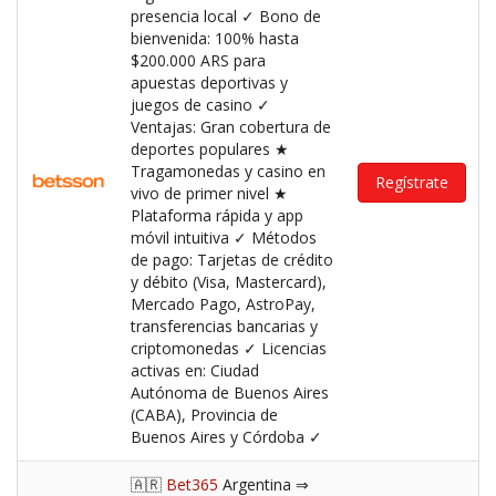
presencia local ✓ Bono de
bienvenida: 100% hasta
$200.000 ARS para
apuestas deportivas y
juegos de casino ✓
Ventajas: Gran cobertura de
deportes populares ★
Tragamonedas y casino en
Regístrate
vivo de primer nivel ★
Plataforma rápida y app
móvil intuitiva ✓ Métodos
de pago: Tarjetas de crédito
y débito (Visa, Mastercard),
Mercado Pago, AstroPay,
transferencias bancarias y
criptomonedas ✓ Licencias
activas en: Ciudad
Autónoma de Buenos Aires
(CABA), Provincia de
Buenos Aires y Córdoba ✓
🇦🇷
Bet365
Argentina ⇒