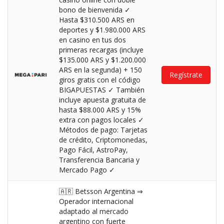
bono de bienvenida ✓
Hasta $310.500 ARS en
deportes y $1.980.000 ARS
en casino en tus dos
primeras recargas (incluye
$135.000 ARS y $1.200.000
ARS en la segunda) + 150
Regístrate
giros gratis con el código
BIGAPUESTAS ✓ También
incluye apuesta gratuita de
hasta $88.000 ARS y 15%
extra con pagos locales ✓
Métodos de pago: Tarjetas
de crédito, Criptomonedas,
Pago Fácil, AstroPay,
Transferencia Bancaria y
Mercado Pago ✓
🇦🇷 Betsson Argentina ⇒
Operador internacional
adaptado al mercado
argentino con fuerte