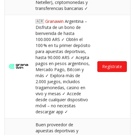
Neteller), criptomonedas y
transferencias bancarias ✓
🇦🇷
Granawin
Argentina –
Disfruta de un bono de
bienvenida de hasta
100.000 ARS ✓ Obtén el
100 % en tu primer depósito
para apuestas deportivas,
hasta 90.000 ARS ✓ Acepta
pagos en pesos argentinos,
Regístrate
Mercado Pago, Bitcoin y
más ✓ Explora más de
2.000 juegos, incluidos
tragamonedas, casino en
vivo y mesas ✓ Accede
desde cualquier dispositivo
móvil – no necesitas
descargar app ✓
Buen proveedor de
apuestas deportivas y