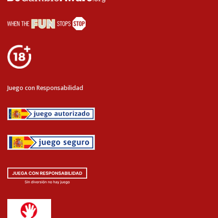
Juego con Responsabilidad