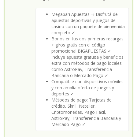
Megapari Apuestas ⇒ Disfrutá de
apuestas deportivas y juegos de
casino con un paquete de bienvenida
completo ✓
Bonos en tus dos primeras recargas
+ giros gratis con el código
promocional BIGAPUESTAS ✓
Incluye apuesta gratuita y beneficios
extra con métodos de pago locales
como AstroPay, Transferencia
Bancaria o Mercado Pago ✓
Compatible con dispositivos móviles
y con amplia oferta de juegos y
deportes ✓
Métodos de pago: Tarjetas de
crédito, Skrill, Neteller,
Criptomonedas, Pago Fácil,
AstroPay, Transferencia Bancaria y
Mercado Pago ✓