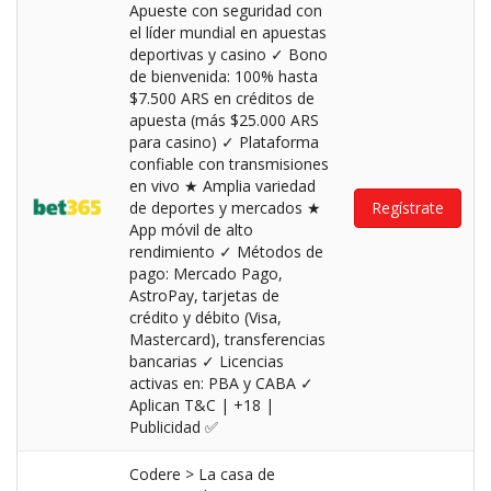
Apueste con seguridad con
el líder mundial en apuestas
deportivas y casino ✓ Bono
de bienvenida: 100% hasta
$7.500 ARS en créditos de
apuesta (más $25.000 ARS
para casino) ✓ Plataforma
confiable con transmisiones
en vivo ★ Amplia variedad
de deportes y mercados ★
Regístrate
App móvil de alto
rendimiento ✓ Métodos de
pago: Mercado Pago,
AstroPay, tarjetas de
crédito y débito (Visa,
Mastercard), transferencias
bancarias ✓ Licencias
activas en: PBA y CABA ✓
Aplican T&C | +18 |
Publicidad ✅
Codere > La casa de