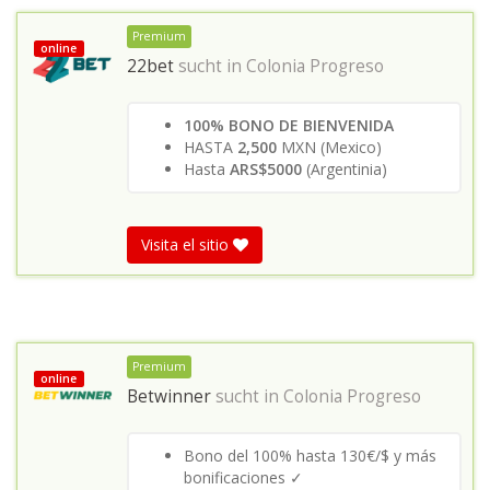
Premium
online
22bet
sucht in
Colonia Progreso
100% BONO DE BIENVENIDA
HASTA
2,500
MXN (Mexico)
Hasta
ARS$5000
(Argentinia)
Visita el sitio
Premium
online
Betwinner
sucht in
Colonia Progreso
Bono del 100% hasta 130€/$ y más
bonificaciones ✓