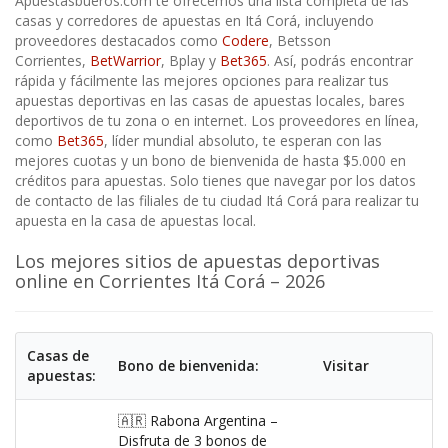
Apuestasbueros.com te ofrecemos una lista completa de las
casas y corredores de apuestas en Itá Corá, incluyendo
proveedores destacados como
Codere
, Betsson
Corrientes,
BetWarrior
, Bplay y
Bet365
. Así, podrás encontrar
rápida y fácilmente las mejores opciones para realizar tus
apuestas deportivas en las casas de apuestas locales, bares
deportivos de tu zona o en internet. Los proveedores en línea,
como
Bet365
, líder mundial absoluto, te esperan con las
mejores cuotas y un bono de bienvenida de hasta $5.000 en
créditos para apuestas. Solo tienes que navegar por los datos
de contacto de las filiales de tu ciudad Itá Corá para realizar tu
apuesta en la casa de apuestas local.
Los mejores sitios de apuestas deportivas
online en Corrientes Itá Corá – 2026
Casas de
Bono de bienvenida:
Visitar
apuestas:
🇦🇷 Rabona Argentina –
Disfruta de 3 bonos de