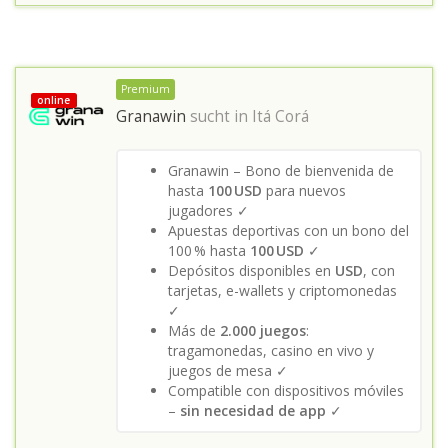
Premium
online
Granawin
sucht in
Itá Corá
Granawin – Bono de bienvenida de
hasta
100 USD
para nuevos
jugadores ✓
Apuestas deportivas con un bono del
100 % hasta
100 USD
✓
Depósitos disponibles en
USD
, con
tarjetas, e-wallets y criptomonedas
✓
Más de
2.000 juegos
:
tragamonedas, casino en vivo y
juegos de mesa ✓
Compatible con dispositivos móviles
–
sin necesidad de app
✓