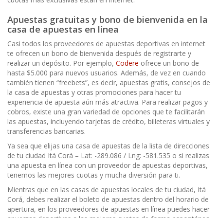
Apuestas gratuitas y bono de bienvenida en la
casa de apuestas en línea
Casi todos los proveedores de apuestas deportivas en internet
te ofrecen un bono de bienvenida después de registrarte y
realizar un depósito. Por ejemplo,
Codere
ofrece un bono de
hasta $5.000 para nuevos usuarios. Además, de vez en cuando
también tienen “freebets”, es decir, apuestas gratis, consejos de
la casa de apuestas y otras promociones para hacer tu
experiencia de apuesta aún más atractiva. Para realizar pagos y
cobros, existe una gran variedad de opciones que te facilitarán
las apuestas, incluyendo tarjetas de crédito, billeteras virtuales y
transferencias bancarias.
Ya sea que elijas una casa de apuestas de la lista de direcciones
de tu ciudad Itá Corá – Lat: -289.086 / Lng: -581.535 o si realizas
una apuesta en línea con un proveedor de apuestas deportivas,
tenemos las mejores cuotas y mucha diversión para ti.
Mientras que en las casas de apuestas locales de tu ciudad, Itá
Corá, debes realizar el boleto de apuestas dentro del horario de
apertura, en los proveedores de apuestas en línea puedes hacer