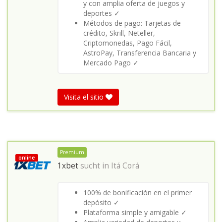
y con amplia oferta de juegos y
deportes ✓
Métodos de pago: Tarjetas de
crédito, Skrill, Neteller,
Criptomonedas, Pago Fácil,
AstroPay, Transferencia Bancaria y
Mercado Pago ✓
Visita el sitio
Premium
online
1xbet
sucht in
Itá Corá
100% de bonificación en el primer
depósito ✓
Plataforma simple y amigable ✓