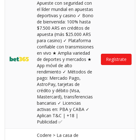
Apueste con seguridad con
el líder mundial en apuestas
deportivas y casino ✓ Bono
de bienvenida: 100% hasta
$7.500 ARS en créditos de
apuesta (más $25.000 ARS
para casino) ✓ Plataforma
confiable con transmisiones
en vivo ★ Amplia variedad
de deportes y mercados ★
Regístrate
App móvil de alto
rendimiento ✓ Métodos de
pago: Mercado Pago,
AstroPay, tarjetas de
crédito y débito (Visa,
Mastercard), transferencias
bancarias ✓ Licencias
activas en: PBA y CABA ✓
Aplican T&C | +18 |
Publicidad ✅
Codere > La casa de