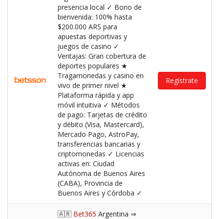
presencia local ✓ Bono de
bienvenida: 100% hasta
$200.000 ARS para
apuestas deportivas y
juegos de casino ✓
Ventajas: Gran cobertura de
deportes populares ★
Tragamonedas y casino en
Regístrate
vivo de primer nivel ★
Plataforma rápida y app
móvil intuitiva ✓ Métodos
de pago: Tarjetas de crédito
y débito (Visa, Mastercard),
Mercado Pago, AstroPay,
transferencias bancarias y
criptomonedas ✓ Licencias
activas en: Ciudad
Autónoma de Buenos Aires
(CABA), Provincia de
Buenos Aires y Córdoba ✓
🇦🇷
Bet365
Argentina ⇒