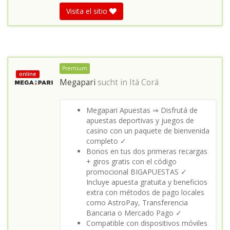
Visita el sitio
Premium
online
Megapari
sucht in
Itá Corá
Megapari Apuestas ⇒ Disfrutá de
apuestas deportivas y juegos de
casino con un paquete de bienvenida
completo ✓
Bonos en tus dos primeras recargas
+ giros gratis con el código
promocional BIGAPUESTAS ✓
Incluye apuesta gratuita y beneficios
extra con métodos de pago locales
como AstroPay, Transferencia
Bancaria o Mercado Pago ✓
Compatible con dispositivos móviles