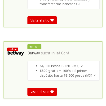
transferencias bancarias ✓
Visita el sitio
Premium
online
Betway
sucht in
Itá Corá
$4,000 Pesos
BONO (MX) ✓
$500 gratis
+ 100% del primer
depósito hasta
$3,500
pesos (MX) ✓
Visita el sitio