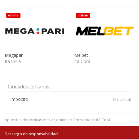
online
online
Megapari
Melbet
Itá Corá
Itá Corá
Ciudades cercanas:
Timbocito
(18.27 km)
Apuestas deportivas en
»
Argentinia
»
Corrientes
»
Itá Corá
Descargo de responsabilidad: