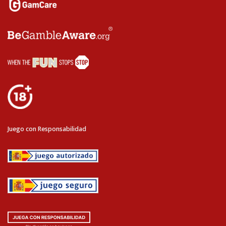
Juego con Responsabilidad