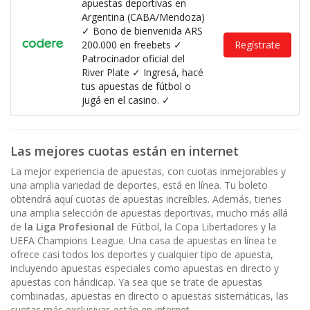
apuestas deportivas en
Argentina (CABA/Mendoza)
✓ Bono de bienvenida ARS
200.000 en freebets ✓
Regístrate
Patrocinador oficial del
River Plate ✓ Ingresá, hacé
tus apuestas de fútbol o
jugá en el casino. ✓
Las mejores cuotas están en internet
La mejor experiencia de apuestas, con cuotas inmejorables y
una amplia variedad de deportes, está en línea. Tu boleto
obtendrá aquí cuotas de apuestas increíbles. Además, tienes
una amplia selección de apuestas deportivas, mucho más allá
de
la Liga Profesional
de Fútbol, la Copa Libertadores y la
UEFA Champions League. Una casa de apuestas en línea te
ofrece casi todos los deportes y cualquier tipo de apuesta,
incluyendo apuestas especiales como apuestas en directo y
apuestas con hándicap. Ya sea que se trate de apuestas
combinadas, apuestas en directo o apuestas sistemáticas, las
cuotas más exclusivas están en internet.