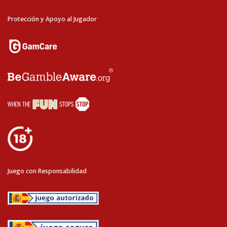
Protección y Apoyo al Jugador
Juego con Responsabilidad