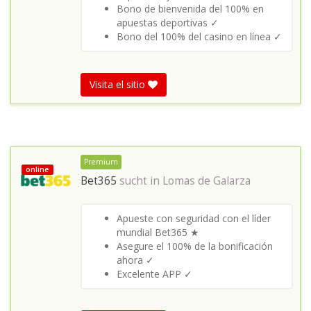
Bono de bienvenida del 100% en
apuestas deportivas ✓
Bono del 100% del casino en línea ✓
Visita el sitio
Premium
online
Bet365
sucht in
Lomas de Galarza
Apueste con seguridad con el líder
mundial Bet365 ★
Asegure el 100% de la bonificación
ahora ✓
Excelente APP ✓