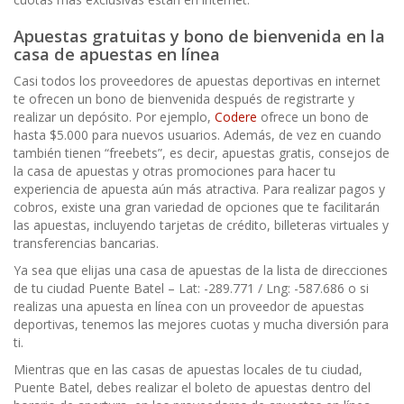
Apuestas gratuitas y bono de bienvenida en la
casa de apuestas en línea
Casi todos los proveedores de apuestas deportivas en internet
te ofrecen un bono de bienvenida después de registrarte y
realizar un depósito. Por ejemplo,
Codere
ofrece un bono de
hasta $5.000 para nuevos usuarios. Además, de vez en cuando
también tienen “freebets”, es decir, apuestas gratis, consejos de
la casa de apuestas y otras promociones para hacer tu
experiencia de apuesta aún más atractiva. Para realizar pagos y
cobros, existe una gran variedad de opciones que te facilitarán
las apuestas, incluyendo tarjetas de crédito, billeteras virtuales y
transferencias bancarias.
Ya sea que elijas una casa de apuestas de la lista de direcciones
de tu ciudad Puente Batel – Lat: -289.771 / Lng: -587.686 o si
realizas una apuesta en línea con un proveedor de apuestas
deportivas, tenemos las mejores cuotas y mucha diversión para
ti.
Mientras que en las casas de apuestas locales de tu ciudad,
Puente Batel, debes realizar el boleto de apuestas dentro del