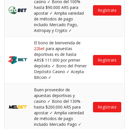
casino ✓ Bono del 100%
hasta $90.000 ARS para
Regístrate
apostar ✓ Amplia variedad
de métodos de pago
incluido Mercado Pago,
Astropay y Crypto ✓
El bono de bienvenida de
22bet
para apuestas
deportivas es de hasta
ARS$ 111.000 por primer
Regístrate
depósito ✓ Bono del Primer
Depósito Casino ✓ Acepta
Bitcoin ✓
Buen proveedor de
apuestas deportivas y
casino ✓ Bono del 130%
hasta $200.000 ARS para
Regístrate
apostar ✓ Amplia variedad
de métodos de pago
incluido Mercado Pago ✓