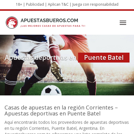
Skip
18+ | Publicidad | Aplican T&C | Juega con responsabilidad
to
main
content
Toggl
navig
Apuestas deportivas en
Puente Batel
Casas de apuestas en la región Corrientes –
Apuestas deportivas en Puente Batel
Aquí encontrarás todos los proveedores de apuestas deportivas
en tu región Corrientes, Puente Batel, Argentina. En