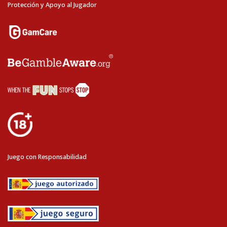
Protección y Apoyo al Jugador
Juego con Responsabilidad