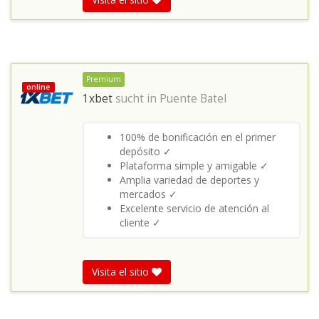
Premium
online
1xbet
sucht in
Puente Batel
100% de bonificación en el primer
depósito ✓
Plataforma simple y amigable ✓
Amplia variedad de deportes y
mercados ✓
Excelente servicio de atención al
cliente ✓
Visita el sitio