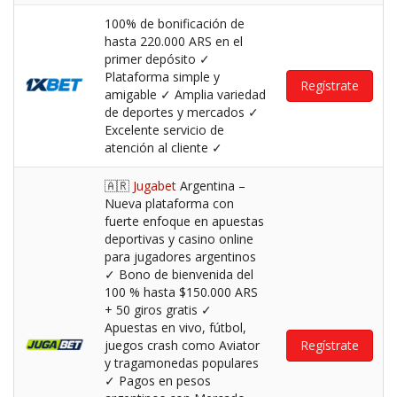
100% de bonificación de
hasta 220.000 ARS en el
primer depósito ✓
Plataforma simple y
Regístrate
amigable ✓ Amplia variedad
de deportes y mercados ✓
Excelente servicio de
atención al cliente ✓
🇦🇷
Jugabet
Argentina –
Nueva plataforma con
fuerte enfoque en apuestas
deportivas y casino online
para jugadores argentinos
✓ Bono de bienvenida del
100 % hasta $150.000 ARS
+ 50 giros gratis ✓
Apuestas en vivo, fútbol,
juegos crash como Aviator
Regístrate
y tragamonedas populares
✓ Pagos en pesos