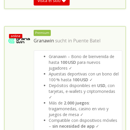
Visita el sitio
Premium
online
Granawin
sucht in
Puente Batel
Granawin – Bono de bienvenida de
hasta
100 USD
para nuevos
jugadores ✓
Apuestas deportivas con un bono del
100 % hasta
100 USD
✓
Depósitos disponibles en
USD
, con
tarjetas, e-wallets y criptomonedas
✓
Más de
2.000 juegos
:
tragamonedas, casino en vivo y
juegos de mesa ✓
Compatible con dispositivos móviles
–
sin necesidad de app
✓