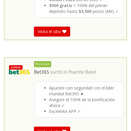
$500 gratis
+ 100% del primer
depósito hasta
$3,500
pesos (MX) ✓
Visita el sitio
Premium
online
Bet365
sucht in
Puente Batel
Apueste con seguridad con el líder
mundial Bet365 ★
Asegure el 100% de la bonificación
ahora ✓
Excelente APP ✓