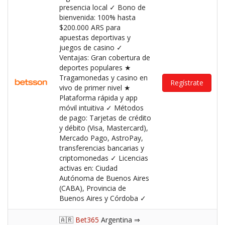
presencia local ✓ Bono de
bienvenida: 100% hasta
$200.000 ARS para
apuestas deportivas y
juegos de casino ✓
Ventajas: Gran cobertura de
deportes populares ★
Tragamonedas y casino en
Regístrate
vivo de primer nivel ★
Plataforma rápida y app
móvil intuitiva ✓ Métodos
de pago: Tarjetas de crédito
y débito (Visa, Mastercard),
Mercado Pago, AstroPay,
transferencias bancarias y
criptomonedas ✓ Licencias
activas en: Ciudad
Autónoma de Buenos Aires
(CABA), Provincia de
Buenos Aires y Córdoba ✓
🇦🇷
Bet365
Argentina ⇒