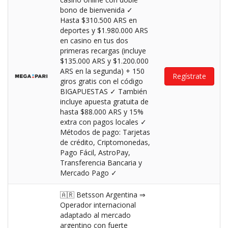
bono de bienvenida ✓
Hasta $310.500 ARS en
deportes y $1.980.000 ARS
en casino en tus dos
primeras recargas (incluye
$135.000 ARS y $1.200.000
ARS en la segunda) + 150
Regístrate
giros gratis con el código
BIGAPUESTAS ✓ También
incluye apuesta gratuita de
hasta $88.000 ARS y 15%
extra con pagos locales ✓
Métodos de pago: Tarjetas
de crédito, Criptomonedas,
Pago Fácil, AstroPay,
Transferencia Bancaria y
Mercado Pago ✓
🇦🇷 Betsson Argentina ⇒
Operador internacional
adaptado al mercado
argentino con fuerte