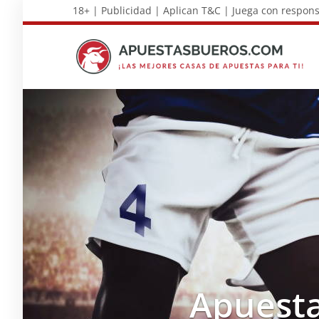
Skip
18+ | Publicidad | Aplican T&C | Juega con respon
to
main
content
Apuesta