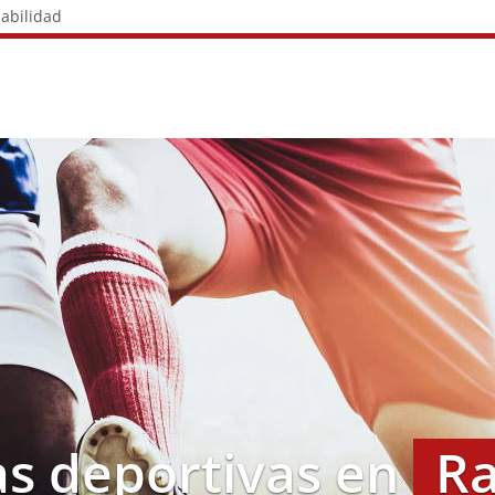
sabilidad
s deportivas en
R