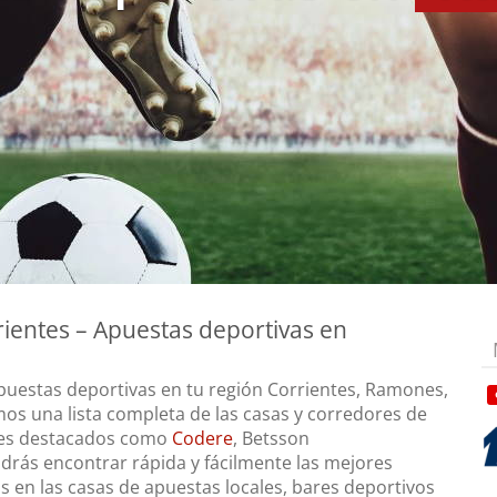
rientes – Apuestas deportivas en
puestas deportivas en tu región Corrientes, Ramones,
s una lista completa de las casas y corredores de
res destacados como
Codere
, Betsson
podrás encontrar rápida y fácilmente las mejores
s en las casas de apuestas locales, bares deportivos