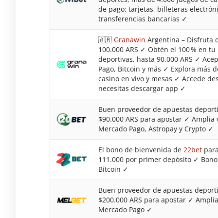
de pago: tarjetas, billeteras electrón
transferencias bancarias ✓
🇦🇷
Granawin
Argentina – Disfruta 
100.000 ARS ✓ Obtén el 100 % en tu
deportivas, hasta 90.000 ARS ✓ Ace
Pago, Bitcoin y más ✓ Explora más d
casino en vivo y mesas ✓ Accede des
necesitas descargar app ✓
Buen proveedor de apuestas deporti
$90.000 ARS para apostar ✓ Amplia 
Mercado Pago, Astropay y Crypto ✓
El bono de bienvenida de
22bet
para
111.000 por primer depósito ✓ Bono
Bitcoin ✓
Buen proveedor de apuestas deporti
$200.000 ARS para apostar ✓ Amplia
Mercado Pago ✓