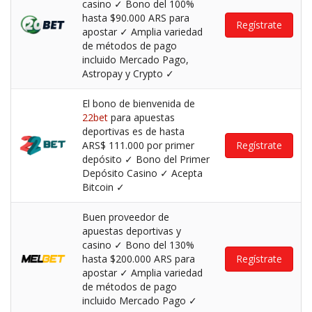
casino ✓ Bono del 100%
hasta $90.000 ARS para
Regístrate
apostar ✓ Amplia variedad
de métodos de pago
incluido Mercado Pago,
Astropay y Crypto ✓
El bono de bienvenida de
22bet
para apuestas
deportivas es de hasta
ARS$ 111.000 por primer
Regístrate
depósito ✓ Bono del Primer
Depósito Casino ✓ Acepta
Bitcoin ✓
Buen proveedor de
apuestas deportivas y
casino ✓ Bono del 130%
hasta $200.000 ARS para
Regístrate
apostar ✓ Amplia variedad
de métodos de pago
incluido Mercado Pago ✓