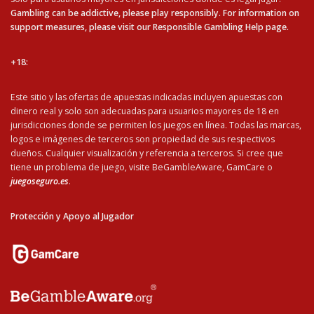
Gambling can be addictive, please play responsibly. For information on
support measures, please visit our Responsible Gambling Help page.
+18:
Este sitio y las ofertas de apuestas indicadas incluyen apuestas con
dinero real y solo son adecuadas para usuarios mayores de 18 en
jurisdicciones donde se permiten los juegos en línea. Todas las marcas,
logos e imágenes de terceros son propiedad de sus respectivos
dueños. Cualquier visualización y referencia a terceros. Si cree que
tiene un problema de juego, visite BeGambleAware, GamCare o
juegoseguro.es
.
Protección y Apoyo al Jugador