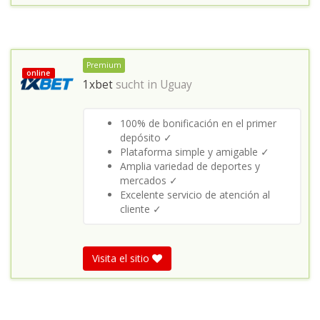
Premium
online
1xbet
sucht in
Uguay
100% de bonificación en el primer
depósito ✓
Plataforma simple y amigable ✓
Amplia variedad de deportes y
mercados ✓
Excelente servicio de atención al
cliente ✓
Visita el sitio