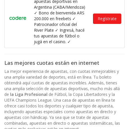
apuestas deportivas en
Argentina (CABA/Mendoza)
✓ Bono de bienvenida ARS
200.000 en freebets ✓
Regístrate
Patrocinador oficial del
River Plate ✓ Ingresá, hacé
tus apuestas de fútbol o
jugá en el casino. ✓
Las mejores cuotas están en internet
La mejor experiencia de apuestas, con cuotas inmejorables y
una amplia variedad de deportes, está en línea. Tu boleto
obtendrá aquí cuotas de apuestas increíbles. Además, tienes
una amplia selección de apuestas deportivas, mucho más allá
de
la Liga Profesional
de Fútbol, la Copa Libertadores y la
UEFA Champions League. Una casa de apuestas en línea te
ofrece casi todos los deportes y cualquier tipo de apuesta,
incluyendo apuestas especiales como apuestas en directo y
apuestas con hándicap. Ya sea que se trate de apuestas
combinadas, apuestas en directo o apuestas sistemáticas, las
cuotas más exclusivas están en internet.