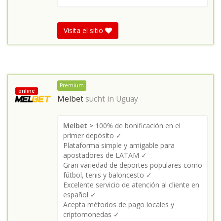
Visita el sitio
Premium
online
Melbet
sucht in
Uguay
Melbet >
100% de bonificación en el
primer depósito ✓
Plataforma simple y amigable para
apostadores de LATAM ✓
Gran variedad de deportes populares como
fútbol, tenis y baloncesto ✓
Excelente servicio de atención al cliente en
español ✓
Acepta métodos de pago locales y
criptomonedas ✓