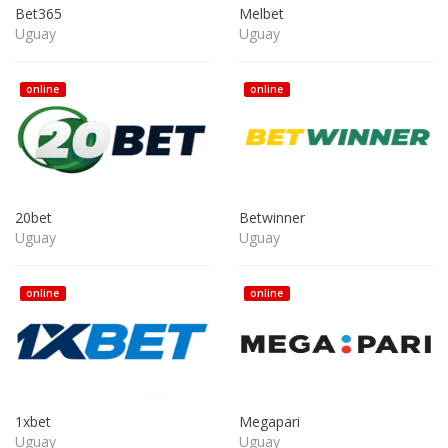
Bet365
Melbet
Uguay
Uguay
online
online
20bet
Betwinner
Uguay
Uguay
online
online
1xbet
Megapari
Uguay
Uguay