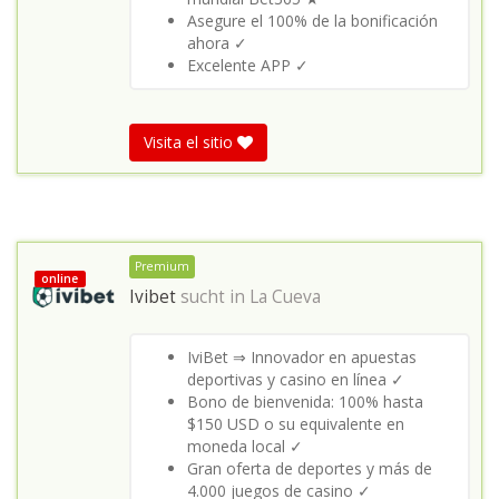
Asegure el 100% de la bonificación
ahora ✓
Excelente APP ✓
Visita el sitio
Premium
online
Ivibet
sucht in
La Cueva
IviBet ⇒ Innovador en apuestas
deportivas y casino en línea ✓
Bono de bienvenida: 100% hasta
$150 USD o su equivalente en
moneda local ✓
Gran oferta de deportes y más de
4.000 juegos de casino ✓