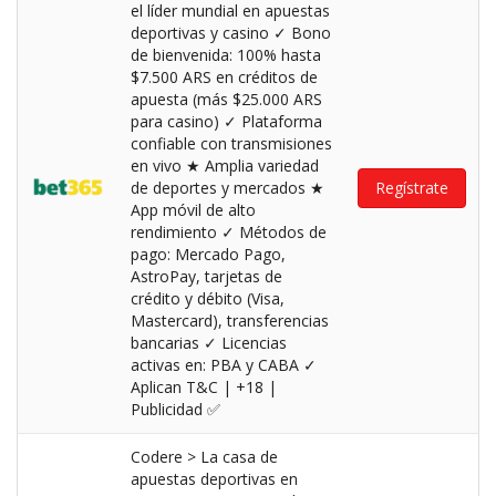
el líder mundial en apuestas
deportivas y casino ✓ Bono
de bienvenida: 100% hasta
$7.500 ARS en créditos de
apuesta (más $25.000 ARS
para casino) ✓ Plataforma
confiable con transmisiones
en vivo ★ Amplia variedad
de deportes y mercados ★
Regístrate
App móvil de alto
rendimiento ✓ Métodos de
pago: Mercado Pago,
AstroPay, tarjetas de
crédito y débito (Visa,
Mastercard), transferencias
bancarias ✓ Licencias
activas en: PBA y CABA ✓
Aplican T&C | +18 |
Publicidad ✅
Codere > La casa de
apuestas deportivas en