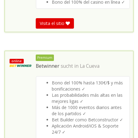
Bono del 100% del casino en línea ✓
Visita el sitio
Premium
online
Betwinner
sucht in
La Cueva
Bono del 100% hasta 130€/$ y más
bonificaciones ✓
Las probabilidades más altas en las
mejores ligas ✓
Más de 1000 eventos diarios antes
de los partidos ✓
Bet Builder como Betconstructor ✓
Aplicación Android/iOS & Soporte
24/7 ✓