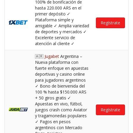
100% de bonificación de
hasta 220.000 ARS en el
primer depósito ✓
Plataforma simple y
Regístrate
amigable ✓ Amplia variedad
de deportes y mercados ✓
Excelente servicio de
atención al cliente ✓
🇦🇷
Jugabet
Argentina –
Nueva plataforma con
fuerte enfoque en apuestas
deportivas y casino online
para jugadores argentinos
✓ Bono de bienvenida del
100 % hasta $150.000 ARS
+ 50 giros gratis ✓
Apuestas en vivo, fútbol,
juegos crash como Aviator
Regístrate
y tragamonedas populares
✓ Pagos en pesos
argentinos con Mercado