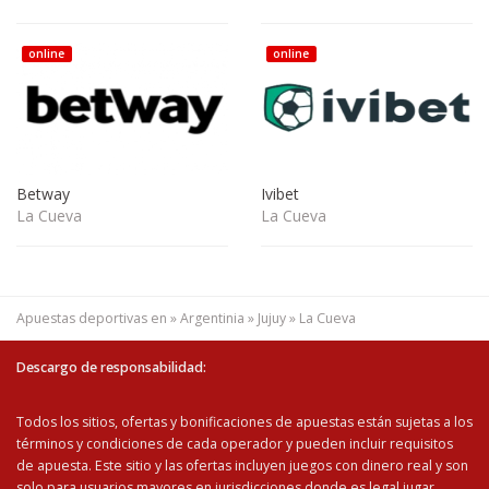
online
online
Betway
Ivibet
La Cueva
La Cueva
Apuestas deportivas en
»
Argentinia
»
Jujuy
»
La Cueva
Descargo de responsabilidad:
Todos los sitios, ofertas y bonificaciones de apuestas están sujetas a los
términos y condiciones de cada operador y pueden incluir requisitos
de apuesta. Este sitio y las ofertas incluyen juegos con dinero real y son
solo para usuarios mayores en jurisdicciones donde es legal jugar.