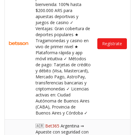
bienvenida: 100% hasta
$200.000 ARS para
apuestas deportivas y
juegos de casino ✓
Ventajas: Gran cobertura de
deportes populares ★
Tragamonedas y casino en
Regístrate
vivo de primer nivel ★
Plataforma rápida y app
móvil intuitiva ✓ Métodos
de pago: Tarjetas de crédito
y débito (Visa, Mastercard),
Mercado Pago, AstroPay,
transferencias bancarias y
criptomonedas ✓ Licencias
activas en: Ciudad
Autónoma de Buenos Aires
(CABA), Provincia de
Buenos Aires y Córdoba ✓
🇦🇷
Bet365
Argentina ⇒
Apueste con seguridad con