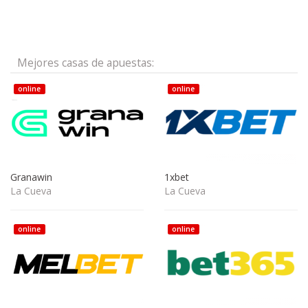
Mejores casas de apuestas:
online
online
Granawin
1xbet
La Cueva
La Cueva
online
online