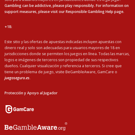
Gambling can be addictive, please play responsibly. For information on
support measures, please visit our Responsible Gambling Help page.
+18:
Este sitio y las ofertas de apuestas indicadas incluyen apuestas con
dinero real y solo son adecuadas para usuarios mayores de 18 en
jurisdicciones donde se permiten los juegos en línea. Todas las marcas,
logos e imágenes de terceros son propiedad de sus respectivos
dueños. Cualquier visualización y referencia a terceros. Si cree que
tiene un problema de juego, visite BeGambleAware, GamCare o
juegoseguro.es
.
Protección y Apoyo al Jugador