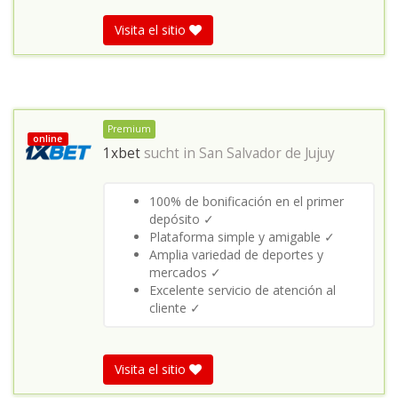
Visita el sitio
Premium
online
1xbet
sucht in
San Salvador de Jujuy
100% de bonificación en el primer
depósito ✓
Plataforma simple y amigable ✓
Amplia variedad de deportes y
mercados ✓
Excelente servicio de atención al
cliente ✓
Visita el sitio