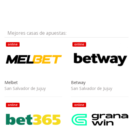
Mejores casas de apuestas:
online
online
Melbet
Betway
San Salvador de Jujuy
San Salvador de Jujuy
online
online