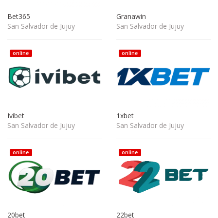
Bet365
Granawin
San Salvador de Jujuy
San Salvador de Jujuy
online
online
Ivibet
1xbet
San Salvador de Jujuy
San Salvador de Jujuy
online
online
20bet
22bet