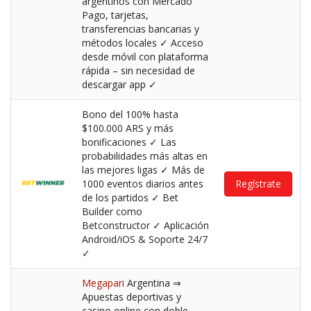
argentinos con Mercado
Pago, tarjetas,
transferencias bancarias y
métodos locales ✓ Acceso
desde móvil con plataforma
rápida – sin necesidad de
descargar app ✓
Bono del 100% hasta
$100.000 ARS y más
bonificaciones ✓ Las
probabilidades más altas en
las mejores ligas ✓ Más de
1000 eventos diarios antes
Regístrate
de los partidos ✓ Bet
Builder como
Betconstructor ✓ Aplicación
Android/iOS & Soporte 24/7
✓
Megapari
Argentina ⇒
Apuestas deportivas y
casino online con doble