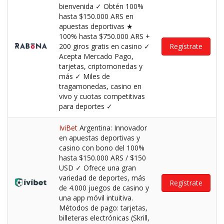
bienvenida ✓ Obtén 100%
hasta $150.000 ARS en
apuestas deportivas ★
100% hasta $750.000 ARS +
200 giros gratis en casino ✓
Regístrate
Acepta Mercado Pago,
tarjetas, criptomonedas y
más ✓ Miles de
tragamonedas, casino en
vivo y cuotas competitivas
para deportes ✓
IviBet
Argentina: Innovador
en apuestas deportivas y
casino con bono del 100%
hasta $150.000 ARS / $150
USD ✓ Ofrece una gran
variedad de deportes, más
Regístrate
de 4.000 juegos de casino y
una app móvil intuitiva.
Métodos de pago: tarjetas,
billeteras electrónicas (Skrill,