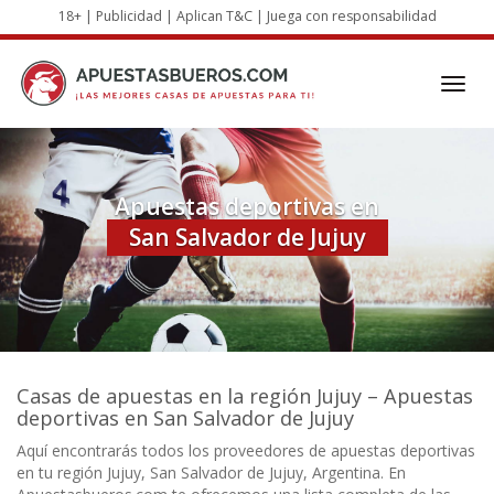
Skip
18+ | Publicidad | Aplican T&C | Juega con responsabilidad
to
main
content
Toggl
navig
Apuestas deportivas en
San Salvador de Jujuy
Casas de apuestas en la región Jujuy – Apuestas
deportivas en San Salvador de Jujuy
Aquí encontrarás todos los proveedores de apuestas deportivas
en tu región Jujuy, San Salvador de Jujuy, Argentina. En