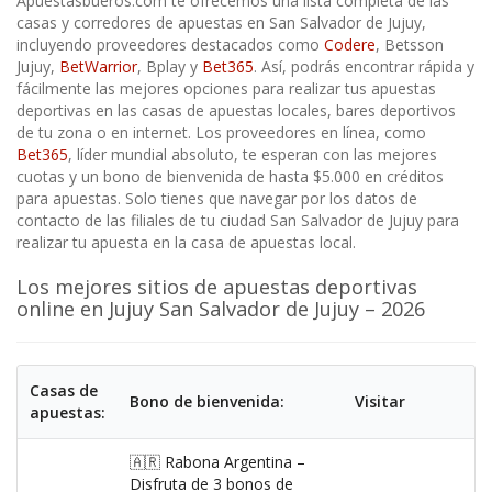
Apuestasbueros.com te ofrecemos una lista completa de las
casas y corredores de apuestas en San Salvador de Jujuy,
incluyendo proveedores destacados como
Codere
, Betsson
Jujuy,
BetWarrior
, Bplay y
Bet365
. Así, podrás encontrar rápida y
fácilmente las mejores opciones para realizar tus apuestas
deportivas en las casas de apuestas locales, bares deportivos
de tu zona o en internet. Los proveedores en línea, como
Bet365
, líder mundial absoluto, te esperan con las mejores
cuotas y un bono de bienvenida de hasta $5.000 en créditos
para apuestas. Solo tienes que navegar por los datos de
contacto de las filiales de tu ciudad San Salvador de Jujuy para
realizar tu apuesta en la casa de apuestas local.
Los mejores sitios de apuestas deportivas
online en Jujuy San Salvador de Jujuy – 2026
Casas de
Bono de bienvenida:
Visitar
apuestas:
🇦🇷 Rabona Argentina –
Disfruta de 3 bonos de