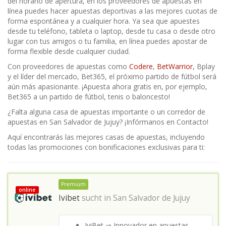
del horario de apertura, en los proveedores de apuestas en
línea puedes hacer apuestas deportivas a las mejores cuotas de
forma espontánea y a cualquier hora. Ya sea que apuestes
desde tu teléfono, tableta o laptop, desde tu casa o desde otro
lugar con tus amigos o tu familia, en línea puedes apostar de
forma flexible desde cualquier ciudad.
Con proveedores de apuestas como
Codere
,
BetWarrior
, Bplay
y el líder del mercado, Bet365, el próximo partido de fútbol será
aún más apasionante. ¡Apuesta ahora gratis en, por ejemplo,
Bet365 a un partido de fútbol, tenis o baloncesto!
¿Falta alguna casa de apuestas importante o un corredor de
apuestas en San Salvador de Jujuy? ¡Infórmanos en Contacto!
Aquí encontrarás las mejores casas de apuestas, incluyendo
todas las promociones con bonificaciones exclusivas para ti:
Premium
online
Ivibet
sucht in
San Salvador de Jujuy
IviBet ⇒ Innovador en apuestas