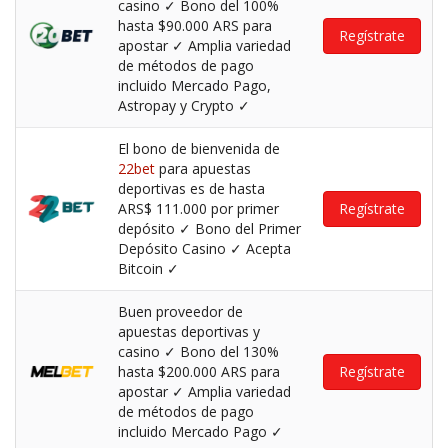
casino ✓ Bono del 100%
hasta $90.000 ARS para
Regístrate
apostar ✓ Amplia variedad
de métodos de pago
incluido Mercado Pago,
Astropay y Crypto ✓
El bono de bienvenida de
22bet
para apuestas
deportivas es de hasta
ARS$ 111.000 por primer
Regístrate
depósito ✓ Bono del Primer
Depósito Casino ✓ Acepta
Bitcoin ✓
Buen proveedor de
apuestas deportivas y
casino ✓ Bono del 130%
hasta $200.000 ARS para
Regístrate
apostar ✓ Amplia variedad
de métodos de pago
incluido Mercado Pago ✓