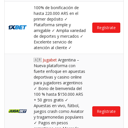
100% de bonificación de
hasta 220.000 ARS en el
primer depósito ✓
Plataforma simple y
Regístrate
amigable ✓ Amplia variedad
de deportes y mercados ✓
Excelente servicio de
atención al cliente ✓
🇦🇷
Jugabet
Argentina –
Nueva plataforma con
fuerte enfoque en apuestas
deportivas y casino online
para jugadores argentinos
✓ Bono de bienvenida del
100 % hasta $150.000 ARS
+ 50 giros gratis ✓
Apuestas en vivo, fútbol,
juegos crash como Aviator
Regístrate
y tragamonedas populares
✓ Pagos en pesos