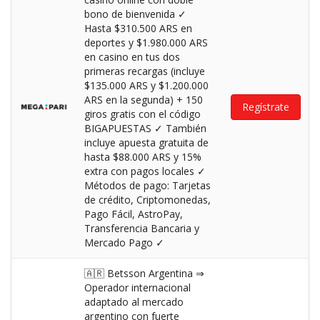
bono de bienvenida ✓
Hasta $310.500 ARS en
deportes y $1.980.000 ARS
en casino en tus dos
primeras recargas (incluye
$135.000 ARS y $1.200.000
ARS en la segunda) + 150
Regístrate
giros gratis con el código
BIGAPUESTAS ✓ También
incluye apuesta gratuita de
hasta $88.000 ARS y 15%
extra con pagos locales ✓
Métodos de pago: Tarjetas
de crédito, Criptomonedas,
Pago Fácil, AstroPay,
Transferencia Bancaria y
Mercado Pago ✓
🇦🇷 Betsson Argentina ⇒
Operador internacional
adaptado al mercado
argentino con fuerte