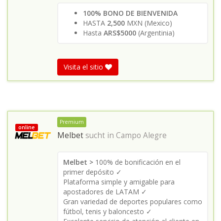
100% BONO DE BIENVENIDA
HASTA
2,500
MXN (Mexico)
Hasta
ARS$5000
(Argentinia)
Visita el sitio
Premium
online
Melbet
sucht in
Campo Alegre
Melbet >
100% de bonificación en el
primer depósito ✓
Plataforma simple y amigable para
apostadores de LATAM ✓
Gran variedad de deportes populares como
fútbol, tenis y baloncesto ✓