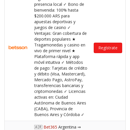
presencia local ✓ Bono de
bienvenida: 100% hasta
$200.000 ARS para
apuestas deportivas y
juegos de casino ✓
Ventajas: Gran cobertura de
deportes populares ★
Tragamonedas y casino en
Regístrate
vivo de primer nivel ★
Plataforma rápida y app
móvil intuitiva ✓ Métodos
de pago: Tarjetas de crédito
y débito (Visa, Mastercard),
Mercado Pago, AstroPay,
transferencias bancarias y
criptomonedas ✓ Licencias
activas en: Ciudad
Autónoma de Buenos Aires
(CABA), Provincia de
Buenos Aires y Córdoba ✓
🇦🇷
Bet365
Argentina ⇒