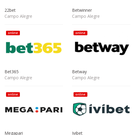
22bet
Betwinner
Campo Alegre
Campo Alegre
online
online
Bet365
Betway
Campo Alegre
Campo Alegre
online
online
Megapari
Ivibet