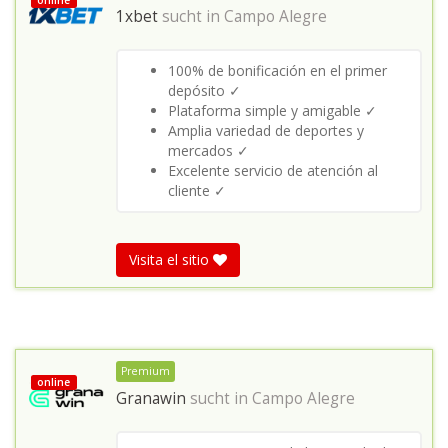
1xbet
sucht in
Campo Alegre
100% de bonificación en el primer
depósito ✓
Plataforma simple y amigable ✓
Amplia variedad de deportes y
mercados ✓
Excelente servicio de atención al
cliente ✓
Visita el sitio
Premium
online
Granawin
sucht in
Campo Alegre