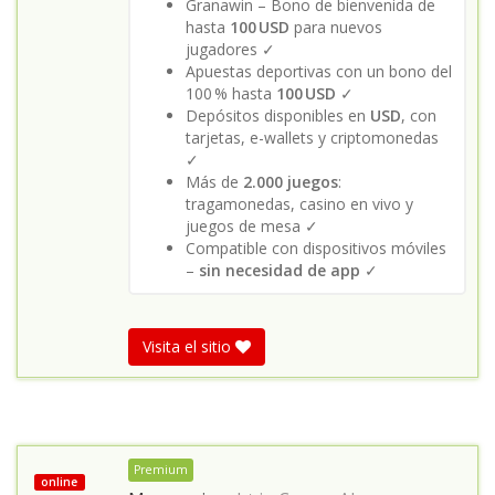
Granawin – Bono de bienvenida de
hasta
100 USD
para nuevos
jugadores ✓
Apuestas deportivas con un bono del
100 % hasta
100 USD
✓
Depósitos disponibles en
USD
, con
tarjetas, e-wallets y criptomonedas
✓
Más de
2.000 juegos
:
tragamonedas, casino en vivo y
juegos de mesa ✓
Compatible con dispositivos móviles
–
sin necesidad de app
✓
Visita el sitio
Premium
online