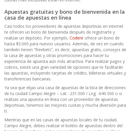
Apuestas gratuitas y bono de bienvenida en la
casa de apuestas en línea
Casi todos los proveedores de apuestas deportivas en internet
te ofrecen un bono de bienvenida después de registrarte y
realizar un depósito. Por ejemplo,
Codere
ofrece un bono de
hasta $5.000 para nuevos usuarios. Además, de vez en cuando
también tienen “freebets”, es decir, apuestas gratis, consejos de
la casa de apuestas y otras promociones para hacer tu
experiencia de apuesta aún más atractiva. Para realizar pagos y
cobros, existe una gran variedad de opciones que te facilitarán
las apuestas, incluyendo tarjetas de crédito, billeteras virtuales y
transferencias bancarias.
Ya sea que elijas una casa de apuestas de la lista de direcciones
de tu ciudad Campo Alegre – Lat: -231.500 / Lng: -640.500 o si
realizas una apuesta en línea con un proveedor de apuestas
deportivas, tenemos las mejores cuotas y mucha diversión para
ti.
Mientras que en las casas de apuestas locales de tu ciudad,
Campo Alegre, debes realizar el boleto de apuestas dentro del