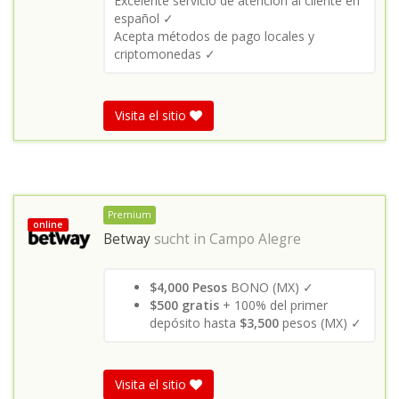
Excelente servicio de atención al cliente en
español ✓
Acepta métodos de pago locales y
criptomonedas ✓
Visita el sitio
Premium
online
Betway
sucht in
Campo Alegre
$4,000 Pesos
BONO (MX) ✓
$500 gratis
+ 100% del primer
depósito hasta
$3,500
pesos (MX) ✓
Visita el sitio