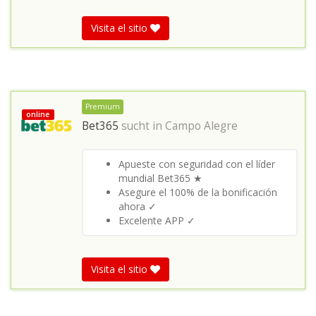
Visita el sitio
Premium
online
Bet365
sucht in
Campo Alegre
Apueste con seguridad con el líder
mundial Bet365 ★
Asegure el 100% de la bonificación
ahora ✓
Excelente APP ✓
Visita el sitio