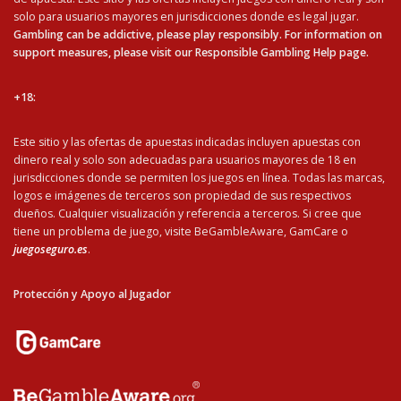
solo para usuarios mayores en jurisdicciones donde es legal jugar.
Gambling can be addictive, please play responsibly. For information on
support measures, please visit our Responsible Gambling Help page.
+18:
Este sitio y las ofertas de apuestas indicadas incluyen apuestas con
dinero real y solo son adecuadas para usuarios mayores de 18 en
jurisdicciones donde se permiten los juegos en línea. Todas las marcas,
logos e imágenes de terceros son propiedad de sus respectivos
dueños. Cualquier visualización y referencia a terceros. Si cree que
tiene un problema de juego, visite BeGambleAware, GamCare o
juegoseguro.es
.
Protección y Apoyo al Jugador