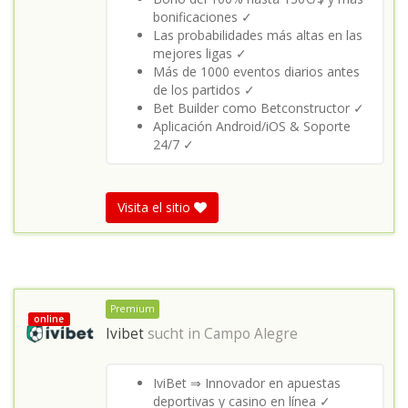
bonificaciones ✓
Las probabilidades más altas en las
mejores ligas ✓
Más de 1000 eventos diarios antes
de los partidos ✓
Bet Builder como Betconstructor ✓
Aplicación Android/iOS & Soporte
24/7 ✓
Visita el sitio
Premium
online
Ivibet
sucht in
Campo Alegre
IviBet ⇒ Innovador en apuestas
deportivas y casino en línea ✓