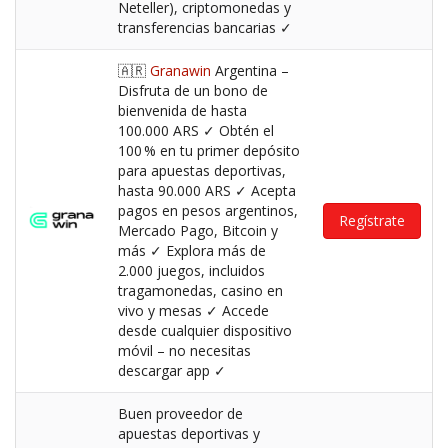
Neteller), criptomonedas y
transferencias bancarias ✓
🇦🇷
Granawin
Argentina –
Disfruta de un bono de
bienvenida de hasta
100.000 ARS ✓ Obtén el
100 % en tu primer depósito
para apuestas deportivas,
hasta 90.000 ARS ✓ Acepta
pagos en pesos argentinos,
Regístrate
Mercado Pago, Bitcoin y
más ✓ Explora más de
2.000 juegos, incluidos
tragamonedas, casino en
vivo y mesas ✓ Accede
desde cualquier dispositivo
móvil – no necesitas
descargar app ✓
Buen proveedor de
apuestas deportivas y