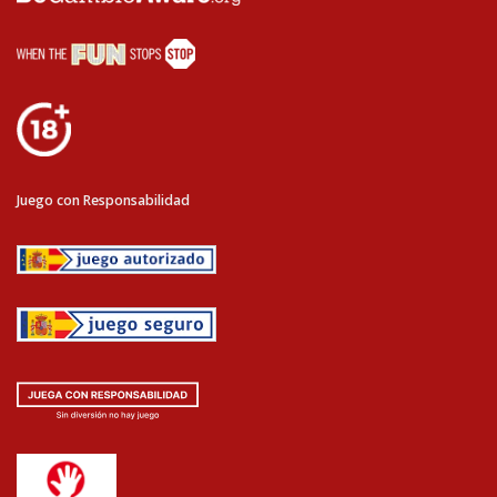
Juego con Responsabilidad