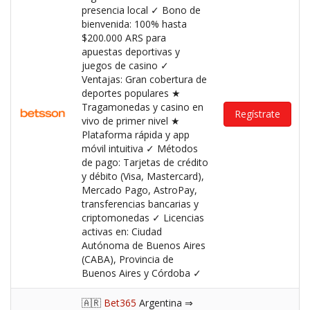
presencia local ✓ Bono de
bienvenida: 100% hasta
$200.000 ARS para
apuestas deportivas y
juegos de casino ✓
Ventajas: Gran cobertura de
deportes populares ★
Tragamonedas y casino en
Regístrate
vivo de primer nivel ★
Plataforma rápida y app
móvil intuitiva ✓ Métodos
de pago: Tarjetas de crédito
y débito (Visa, Mastercard),
Mercado Pago, AstroPay,
transferencias bancarias y
criptomonedas ✓ Licencias
activas en: Ciudad
Autónoma de Buenos Aires
(CABA), Provincia de
Buenos Aires y Córdoba ✓
🇦🇷
Bet365
Argentina ⇒