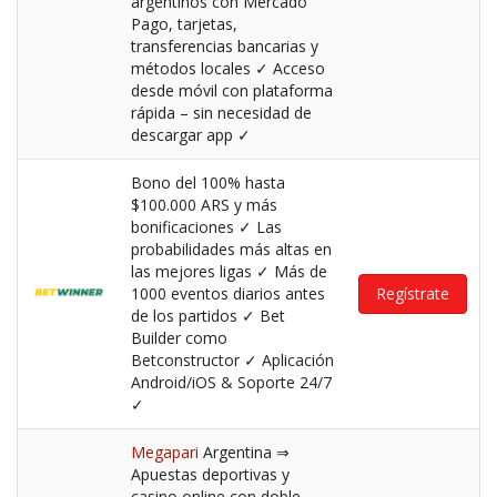
argentinos con Mercado
Pago, tarjetas,
transferencias bancarias y
métodos locales ✓ Acceso
desde móvil con plataforma
rápida – sin necesidad de
descargar app ✓
Bono del 100% hasta
$100.000 ARS y más
bonificaciones ✓ Las
probabilidades más altas en
las mejores ligas ✓ Más de
1000 eventos diarios antes
Regístrate
de los partidos ✓ Bet
Builder como
Betconstructor ✓ Aplicación
Android/iOS & Soporte 24/7
✓
Megapari
Argentina ⇒
Apuestas deportivas y
casino online con doble