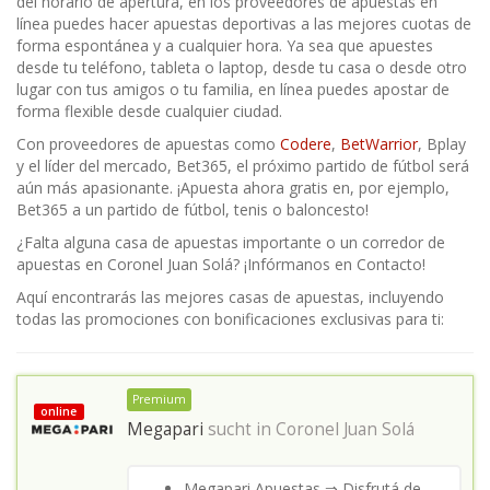
del horario de apertura, en los proveedores de apuestas en
línea puedes hacer apuestas deportivas a las mejores cuotas de
forma espontánea y a cualquier hora. Ya sea que apuestes
desde tu teléfono, tableta o laptop, desde tu casa o desde otro
lugar con tus amigos o tu familia, en línea puedes apostar de
forma flexible desde cualquier ciudad.
Con proveedores de apuestas como
Codere
,
BetWarrior
, Bplay
y el líder del mercado, Bet365, el próximo partido de fútbol será
aún más apasionante. ¡Apuesta ahora gratis en, por ejemplo,
Bet365 a un partido de fútbol, tenis o baloncesto!
¿Falta alguna casa de apuestas importante o un corredor de
apuestas en Coronel Juan Solá? ¡Infórmanos en Contacto!
Aquí encontrarás las mejores casas de apuestas, incluyendo
todas las promociones con bonificaciones exclusivas para ti:
Premium
online
Megapari
sucht in
Coronel Juan Solá
Megapari Apuestas ⇒ Disfrutá de