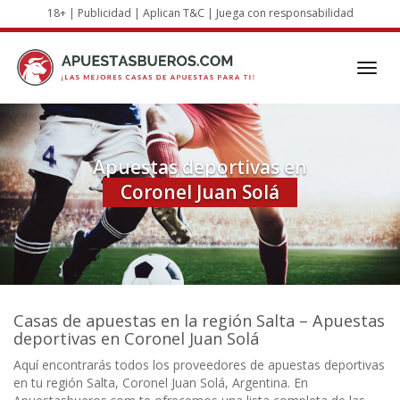
Skip
18+ | Publicidad | Aplican T&C | Juega con responsabilidad
to
main
content
Toggl
navig
Apuestas deportivas en
Coronel Juan Solá
Casas de apuestas en la región Salta – Apuestas
deportivas en Coronel Juan Solá
Aquí encontrarás todos los proveedores de apuestas deportivas
en tu región Salta, Coronel Juan Solá, Argentina. En