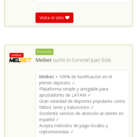
Visita el sitio
Premium
online
Melbet
sucht in
Coronel Juan Solá
Melbet >
100% de bonificación en el
primer depósito ✓
Plataforma simple y amigable para
apostadores de LATAM ✓
Gran variedad de deportes populares como
fútbol, tenis y baloncesto ✓
Excelente servicio de atención al cliente en
español ✓
Acepta métodos de pago locales y
criptomonedas ✓