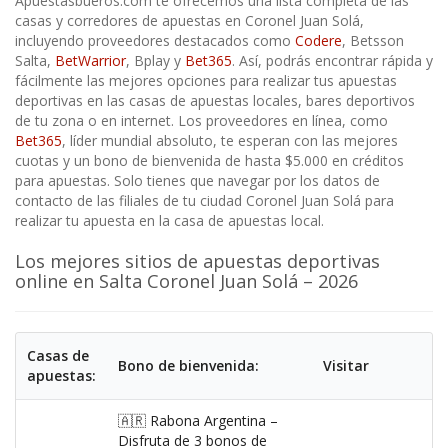
Apuestasbueros.com te ofrecemos una lista completa de las
casas y corredores de apuestas en Coronel Juan Solá,
incluyendo proveedores destacados como
Codere
, Betsson
Salta,
BetWarrior
, Bplay y
Bet365
. Así, podrás encontrar rápida y
fácilmente las mejores opciones para realizar tus apuestas
deportivas en las casas de apuestas locales, bares deportivos
de tu zona o en internet. Los proveedores en línea, como
Bet365
, líder mundial absoluto, te esperan con las mejores
cuotas y un bono de bienvenida de hasta $5.000 en créditos
para apuestas. Solo tienes que navegar por los datos de
contacto de las filiales de tu ciudad Coronel Juan Solá para
realizar tu apuesta en la casa de apuestas local.
Los mejores sitios de apuestas deportivas
online en Salta Coronel Juan Solá – 2026
Casas de
Bono de bienvenida:
Visitar
apuestas:
🇦🇷 Rabona Argentina –
Disfruta de 3 bonos de