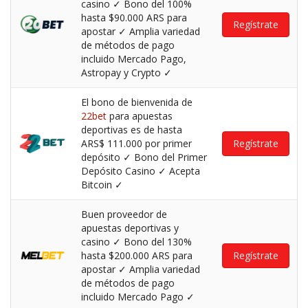
casino ✓ Bono del 100%
hasta $90.000 ARS para
Regístrate
apostar ✓ Amplia variedad
de métodos de pago
incluido Mercado Pago,
Astropay y Crypto ✓
El bono de bienvenida de
22bet
para apuestas
deportivas es de hasta
ARS$ 111.000 por primer
Regístrate
depósito ✓ Bono del Primer
Depósito Casino ✓ Acepta
Bitcoin ✓
Buen proveedor de
apuestas deportivas y
casino ✓ Bono del 130%
hasta $200.000 ARS para
Regístrate
apostar ✓ Amplia variedad
de métodos de pago
incluido Mercado Pago ✓