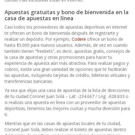
Apuestas gratuitas y bono de bienvenida en la
casa de apuestas en línea
Casi todos los proveedores de apuestas deportivas en internet
te ofrecen un bono de bienvenida después de registrarte y
realizar un depósito. Por ejemplo,
Codere
ofrece un bono de
hasta $5.000 para nuevos usuarios. Además, de vez en cuando
también tienen “freebets”, es decir, apuestas gratis, consejos de
la casa de apuestas y otras promociones para hacer tu
experiencia de apuesta aún más atractiva. Para realizar pagos y
cobros, existe una gran variedad de opciones que te facilitarán
las apuestas, incluyendo tarjetas de crédito, billeteras virtuales y
transferencias bancarias.
Ya sea que elijas una casa de apuestas de la lista de direcciones
de tu ciudad Coronel Juan Solá – Lat: -234.667 / Lng: -628.833 o
si realizas una apuesta en línea con un proveedor de apuestas
deportivas, tenemos las mejores cuotas y mucha diversión para
ti.
Mientras que en las casas de apuestas locales de tu ciudad,
Coronel Juan Solá, debes realizar el boleto de apuestas dentro