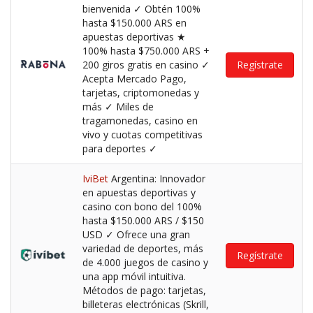
bienvenida ✓ Obtén 100%
hasta $150.000 ARS en
apuestas deportivas ★
100% hasta $750.000 ARS +
200 giros gratis en casino ✓
Regístrate
Acepta Mercado Pago,
tarjetas, criptomonedas y
más ✓ Miles de
tragamonedas, casino en
vivo y cuotas competitivas
para deportes ✓
IviBet
Argentina: Innovador
en apuestas deportivas y
casino con bono del 100%
hasta $150.000 ARS / $150
USD ✓ Ofrece una gran
variedad de deportes, más
Regístrate
de 4.000 juegos de casino y
una app móvil intuitiva.
Métodos de pago: tarjetas,
billeteras electrónicas (Skrill,