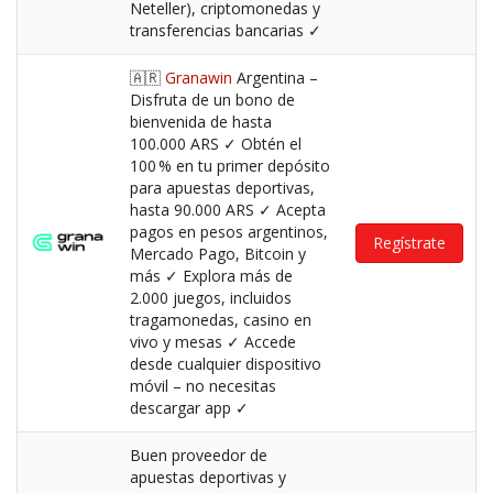
Neteller), criptomonedas y
transferencias bancarias ✓
🇦🇷
Granawin
Argentina –
Disfruta de un bono de
bienvenida de hasta
100.000 ARS ✓ Obtén el
100 % en tu primer depósito
para apuestas deportivas,
hasta 90.000 ARS ✓ Acepta
pagos en pesos argentinos,
Regístrate
Mercado Pago, Bitcoin y
más ✓ Explora más de
2.000 juegos, incluidos
tragamonedas, casino en
vivo y mesas ✓ Accede
desde cualquier dispositivo
móvil – no necesitas
descargar app ✓
Buen proveedor de
apuestas deportivas y