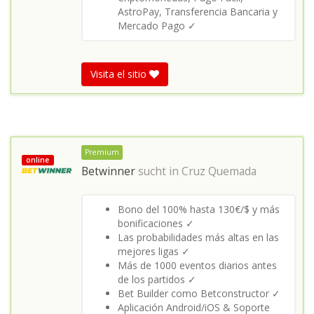
AstroPay, Transferencia Bancaria y
Mercado Pago ✓
Visita el sitio
Premium
online
Betwinner
sucht in
Cruz Quemada
Bono del 100% hasta 130€/$ y más
bonificaciones ✓
Las probabilidades más altas en las
mejores ligas ✓
Más de 1000 eventos diarios antes
de los partidos ✓
Bet Builder como Betconstructor ✓
Aplicación Android/iOS & Soporte