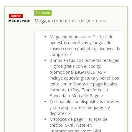
Premium
online
Megapari
sucht in
Cruz Quemada
Megapari Apuestas ⇒ Disfrutá de
apuestas deportivas y juegos de
casino con un paquete de bienvenida
completo ✓
Bonos en tus dos primeras recargas
+ giros gratis con el código
promocional BIGAPUESTAS ✓
Incluye apuesta gratuita y beneficios
extra con métodos de pago locales
como AstroPay, Transferencia
Bancaria o Mercado Pago ✓
Compatible con dispositivos móviles
y con amplia oferta de juegos y
deportes ✓
Métodos de pago: Tarjetas de
crédito, Skrill, Neteller,
Criptomonedas, Pago Fácil,