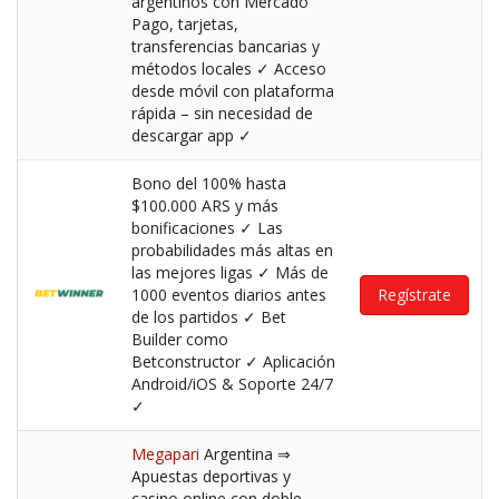
argentinos con Mercado
Pago, tarjetas,
transferencias bancarias y
métodos locales ✓ Acceso
desde móvil con plataforma
rápida – sin necesidad de
descargar app ✓
Bono del 100% hasta
$100.000 ARS y más
bonificaciones ✓ Las
probabilidades más altas en
las mejores ligas ✓ Más de
1000 eventos diarios antes
Regístrate
de los partidos ✓ Bet
Builder como
Betconstructor ✓ Aplicación
Android/iOS & Soporte 24/7
✓
Megapari
Argentina ⇒
Apuestas deportivas y
casino online con doble