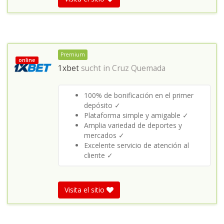
Premium
online
1xbet
sucht in
Cruz Quemada
100% de bonificación en el primer
depósito ✓
Plataforma simple y amigable ✓
Amplia variedad de deportes y
mercados ✓
Excelente servicio de atención al
cliente ✓
Visita el sitio