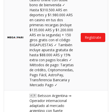
bono de bienvenida ✓
Hasta $310.500 ARS en
deportes y $1.980.000 ARS
en casino en tus dos
primeras recargas (incluye
$135.000 ARS y $1.200.000
ARS en la segunda) + 150
Regístrate
giros gratis con el código
BIGAPUESTAS ✓ También
incluye apuesta gratuita de
hasta $88.000 ARS y 15%
extra con pagos locales ✓
Métodos de pago: Tarjetas
de crédito, Criptomonedas,
Pago Fácil, AstroPay,
Transferencia Bancaria y
Mercado Pago ✓
🇦🇷 Betsson Argentina ⇒
Operador internacional
adaptado al mercado
argentino con fuerte