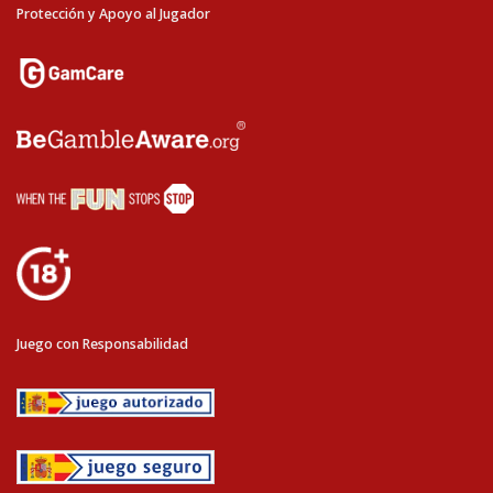
Protección y Apoyo al Jugador
Juego con Responsabilidad