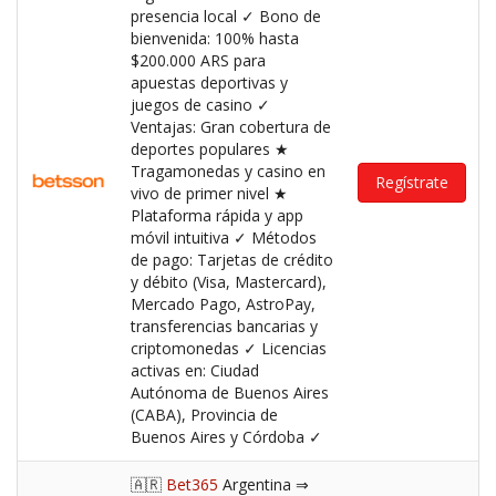
presencia local ✓ Bono de
bienvenida: 100% hasta
$200.000 ARS para
apuestas deportivas y
juegos de casino ✓
Ventajas: Gran cobertura de
deportes populares ★
Tragamonedas y casino en
Regístrate
vivo de primer nivel ★
Plataforma rápida y app
móvil intuitiva ✓ Métodos
de pago: Tarjetas de crédito
y débito (Visa, Mastercard),
Mercado Pago, AstroPay,
transferencias bancarias y
criptomonedas ✓ Licencias
activas en: Ciudad
Autónoma de Buenos Aires
(CABA), Provincia de
Buenos Aires y Córdoba ✓
🇦🇷
Bet365
Argentina ⇒