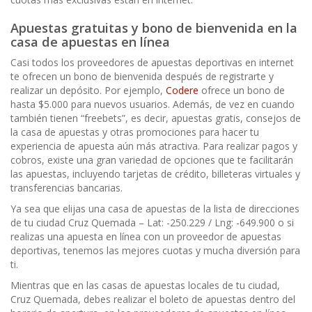
Apuestas gratuitas y bono de bienvenida en la
casa de apuestas en línea
Casi todos los proveedores de apuestas deportivas en internet
te ofrecen un bono de bienvenida después de registrarte y
realizar un depósito. Por ejemplo,
Codere
ofrece un bono de
hasta $5.000 para nuevos usuarios. Además, de vez en cuando
también tienen “freebets”, es decir, apuestas gratis, consejos de
la casa de apuestas y otras promociones para hacer tu
experiencia de apuesta aún más atractiva. Para realizar pagos y
cobros, existe una gran variedad de opciones que te facilitarán
las apuestas, incluyendo tarjetas de crédito, billeteras virtuales y
transferencias bancarias.
Ya sea que elijas una casa de apuestas de la lista de direcciones
de tu ciudad Cruz Quemada – Lat: -250.229 / Lng: -649.900 o si
realizas una apuesta en línea con un proveedor de apuestas
deportivas, tenemos las mejores cuotas y mucha diversión para
ti.
Mientras que en las casas de apuestas locales de tu ciudad,
Cruz Quemada, debes realizar el boleto de apuestas dentro del