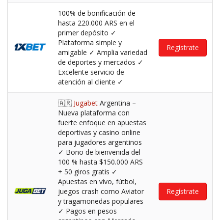
100% de bonificación de
hasta 220.000 ARS en el
primer depósito ✓
Plataforma simple y
Regístrate
amigable ✓ Amplia variedad
de deportes y mercados ✓
Excelente servicio de
atención al cliente ✓
🇦🇷
Jugabet
Argentina –
Nueva plataforma con
fuerte enfoque en apuestas
deportivas y casino online
para jugadores argentinos
✓ Bono de bienvenida del
100 % hasta $150.000 ARS
+ 50 giros gratis ✓
Apuestas en vivo, fútbol,
juegos crash como Aviator
Regístrate
y tragamonedas populares
✓ Pagos en pesos