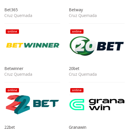
Bet365
Betway
Cruz Quemada
Cruz Quemada
online
online
Betwinner
20bet
Cruz Quemada
Cruz Quemada
online
online
22bet
Granawin