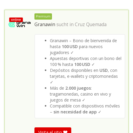
Premium
online
Granawin
sucht in
Cruz Quemada
Granawin – Bono de bienvenida de
hasta
100 USD
para nuevos
jugadores ✓
Apuestas deportivas con un bono del
100 % hasta
100 USD
✓
Depósitos disponibles en
USD
, con
tarjetas, e-wallets y criptomonedas
✓
Más de
2.000 juegos
:
tragamonedas, casino en vivo y
juegos de mesa ✓
Compatible con dispositivos móviles
–
sin necesidad de app
✓
Visita el sitio