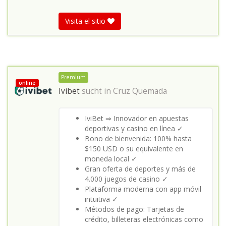
Visita el sitio
Premium
online
Ivibet
sucht in
Cruz Quemada
IviBet ⇒ Innovador en apuestas
deportivas y casino en línea ✓
Bono de bienvenida: 100% hasta
$150 USD o su equivalente en
moneda local ✓
Gran oferta de deportes y más de
4.000 juegos de casino ✓
Plataforma moderna con app móvil
intuitiva ✓
Métodos de pago: Tarjetas de
crédito, billeteras electrónicas como