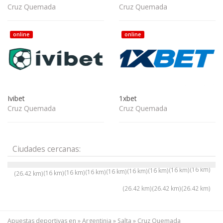
Cruz Quemada
Cruz Quemada
online
online
Ivibet
1xbet
Cruz Quemada
Cruz Quemada
Ciudades cercanas:
(16 km)
(16 km)
(16 km)
(16 km)
(16 km)
(16 km)
(16 km)
(16 km)
(26.42 km)
(26.42 km)
(26.42 km)
(26.42 km)
Apuestas deportivas en
»
Argentinia
»
Salta
»
Cruz Quemada