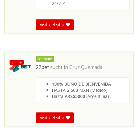
24/7 ✓
Visita el sitio
Premium
online
22bet
sucht in
Cruz Quemada
100% BONO DE BIENVENIDA
HASTA
2,500
MXN (Mexico)
Hasta
ARS$5000
(Argentinia)
Visita el sitio