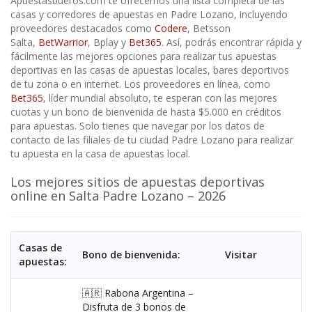
Apuestasbueros.com te ofrecemos una lista completa de las
casas y corredores de apuestas en Padre Lozano, incluyendo
proveedores destacados como
Codere
, Betsson
Salta,
BetWarrior
, Bplay y
Bet365
. Así, podrás encontrar rápida y
fácilmente las mejores opciones para realizar tus apuestas
deportivas en las casas de apuestas locales, bares deportivos
de tu zona o en internet. Los proveedores en línea, como
Bet365
, líder mundial absoluto, te esperan con las mejores
cuotas y un bono de bienvenida de hasta $5.000 en créditos
para apuestas. Solo tienes que navegar por los datos de
contacto de las filiales de tu ciudad Padre Lozano para realizar
tu apuesta en la casa de apuestas local.
Los mejores sitios de apuestas deportivas
online en Salta Padre Lozano – 2026
Casas de
Bono de bienvenida:
Visitar
apuestas:
🇦🇷 Rabona Argentina –
Disfruta de 3 bonos de