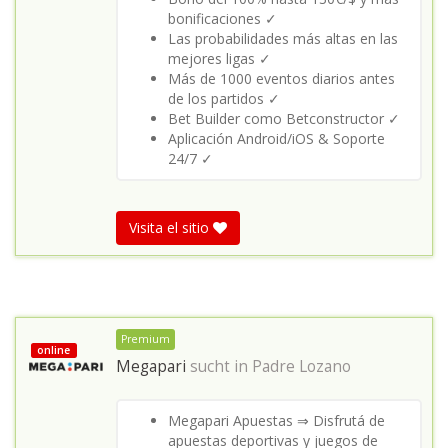
bonificaciones ✓
Las probabilidades más altas en las
mejores ligas ✓
Más de 1000 eventos diarios antes
de los partidos ✓
Bet Builder como Betconstructor ✓
Aplicación Android/iOS & Soporte
24/7 ✓
Visita el sitio
Premium
online
Megapari
sucht in
Padre Lozano
Megapari Apuestas ⇒ Disfrutá de
apuestas deportivas y juegos de