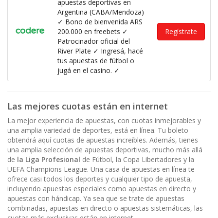
apuestas deportivas en
Argentina (CABA/Mendoza)
✓ Bono de bienvenida ARS
200.000 en freebets ✓
Regístrate
Patrocinador oficial del
River Plate ✓ Ingresá, hacé
tus apuestas de fútbol o
jugá en el casino. ✓
Las mejores cuotas están en internet
La mejor experiencia de apuestas, con cuotas inmejorables y
una amplia variedad de deportes, está en línea. Tu boleto
obtendrá aquí cuotas de apuestas increíbles. Además, tienes
una amplia selección de apuestas deportivas, mucho más allá
de
la Liga Profesional
de Fútbol, la Copa Libertadores y la
UEFA Champions League. Una casa de apuestas en línea te
ofrece casi todos los deportes y cualquier tipo de apuesta,
incluyendo apuestas especiales como apuestas en directo y
apuestas con hándicap. Ya sea que se trate de apuestas
combinadas, apuestas en directo o apuestas sistemáticas, las
cuotas más exclusivas están en internet.