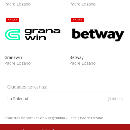
Padre Lozano
Padre Lozano
online
online
Granawin
Betway
Padre Lozano
Padre Lozano
Ciudades cercanas:
La Soledad
(9.66 km)
Apuestas deportivas en
»
Argentinia
»
Salta
»
Padre Lozano