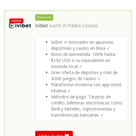
Premium
online
Ivibet
sucht in
Padre Lozano
IviBet ⇒ Innovador en apuestas
deportivas y casino en línea ✓
Bono de bienvenida: 100% hasta
$150 USD o su equivalente en
moneda local ✓
Gran oferta de deportes y más de
4.000 juegos de casino ✓
Plataforma moderna con app móvil
intuitiva ✓
Métodos de pago: Tarjetas de
crédito, billeteras electrónicas como
Skrill y Neteller, criptomonedas y
transferencias bancarias ✓
Visita el sitio