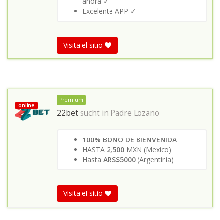
ahora ✓
Excelente APP ✓
Visita el sitio
Premium
online
22bet
sucht in
Padre Lozano
100% BONO DE BIENVENIDA
HASTA
2,500
MXN (Mexico)
Hasta
ARS$5000
(Argentinia)
Visita el sitio