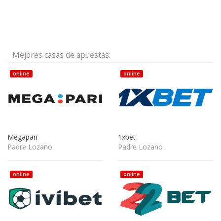
Mejores casas de apuestas:
online
online
Megapari
1xbet
Padre Lozano
Padre Lozano
online
online