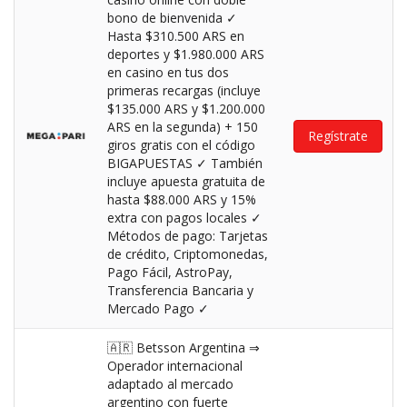
bono de bienvenida ✓
Hasta $310.500 ARS en
deportes y $1.980.000 ARS
en casino en tus dos
primeras recargas (incluye
$135.000 ARS y $1.200.000
ARS en la segunda) + 150
Regístrate
giros gratis con el código
BIGAPUESTAS ✓ También
incluye apuesta gratuita de
hasta $88.000 ARS y 15%
extra con pagos locales ✓
Métodos de pago: Tarjetas
de crédito, Criptomonedas,
Pago Fácil, AstroPay,
Transferencia Bancaria y
Mercado Pago ✓
🇦🇷 Betsson Argentina ⇒
Operador internacional
adaptado al mercado
argentino con fuerte