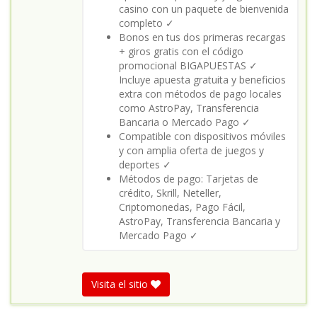
casino con un paquete de bienvenida
completo ✓
Bonos en tus dos primeras recargas
+ giros gratis con el código
promocional BIGAPUESTAS ✓
Incluye apuesta gratuita y beneficios
extra con métodos de pago locales
como AstroPay, Transferencia
Bancaria o Mercado Pago ✓
Compatible con dispositivos móviles
y con amplia oferta de juegos y
deportes ✓
Métodos de pago: Tarjetas de
crédito, Skrill, Neteller,
Criptomonedas, Pago Fácil,
AstroPay, Transferencia Bancaria y
Mercado Pago ✓
Visita el sitio