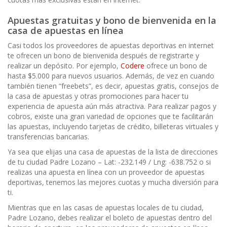
Apuestas gratuitas y bono de bienvenida en la
casa de apuestas en línea
Casi todos los proveedores de apuestas deportivas en internet
te ofrecen un bono de bienvenida después de registrarte y
realizar un depósito. Por ejemplo,
Codere
ofrece un bono de
hasta $5.000 para nuevos usuarios. Además, de vez en cuando
también tienen “freebets”, es decir, apuestas gratis, consejos de
la casa de apuestas y otras promociones para hacer tu
experiencia de apuesta aún más atractiva. Para realizar pagos y
cobros, existe una gran variedad de opciones que te facilitarán
las apuestas, incluyendo tarjetas de crédito, billeteras virtuales y
transferencias bancarias.
Ya sea que elijas una casa de apuestas de la lista de direcciones
de tu ciudad Padre Lozano – Lat: -232.149 / Lng: -638.752 o si
realizas una apuesta en línea con un proveedor de apuestas
deportivas, tenemos las mejores cuotas y mucha diversión para
ti.
Mientras que en las casas de apuestas locales de tu ciudad,
Padre Lozano, debes realizar el boleto de apuestas dentro del