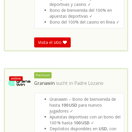
deportivas y casino ✓
Bono de bienvenida del 100% en
apuestas deportivas ✓
Bono del 100% del casino en línea ✓
Visita el sitio
Premium
online
Granawin
sucht in
Padre Lozano
Granawin – Bono de bienvenida de
hasta
100 USD
para nuevos
jugadores ✓
Apuestas deportivas con un bono del
100 % hasta
100 USD
✓
Depósitos disponibles en
USD
, con