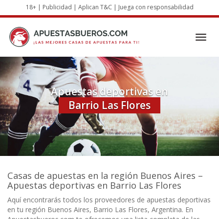
Skip
18+ | Publicidad | Aplican T&C | Juega con responsabilidad
to
main
content
Toggl
navig
Apuestas deportivas en
Barrio Las Flores
Casas de apuestas en la región Buenos Aires –
Apuestas deportivas en Barrio Las Flores
Aquí encontrarás todos los proveedores de apuestas deportivas
en tu región Buenos Aires, Barrio Las Flores, Argentina. En