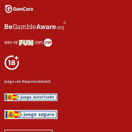
Juego con Responsabilidad