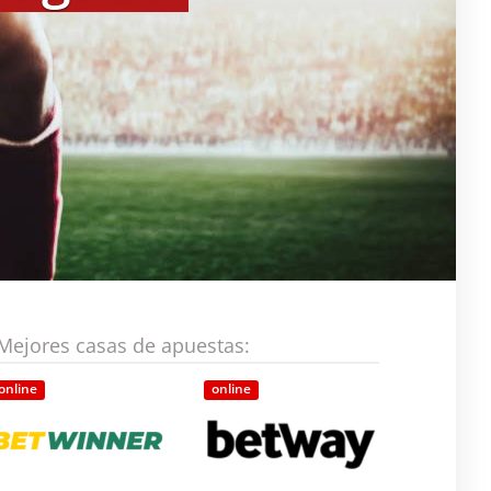
Mejores casas de apuestas:
online
online