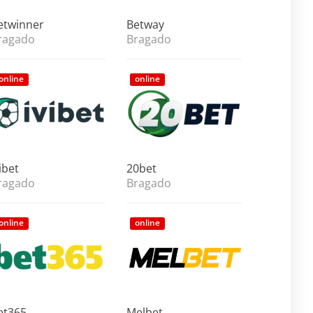
etwinner
Betway
ragado
Bragado
online
online
ibet
20bet
ragado
Bragado
online
online
et365
Melbet