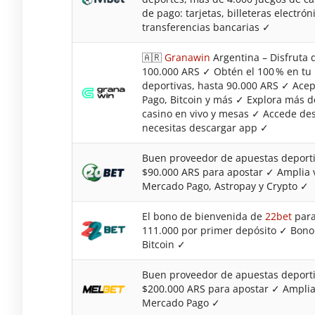
de pago: tarjetas, billeteras electrón
transferencias bancarias ✓
🇦🇷
Granawin
Argentina – Disfruta 
100.000 ARS ✓ Obtén el 100 % en tu
deportivas, hasta 90.000 ARS ✓ Ace
Pago, Bitcoin y más ✓ Explora más d
casino en vivo y mesas ✓ Accede des
necesitas descargar app ✓
Buen proveedor de apuestas deporti
$90.000 ARS para apostar ✓ Amplia 
Mercado Pago, Astropay y Crypto ✓
El bono de bienvenida de
22bet
para
111.000 por primer depósito ✓ Bono
Bitcoin ✓
Buen proveedor de apuestas deporti
$200.000 ARS para apostar ✓ Amplia
Mercado Pago ✓