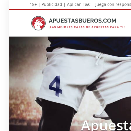
Skip
18+ | Publicidad | Aplican T&C | Juega con respon
to
main
content
Apuest