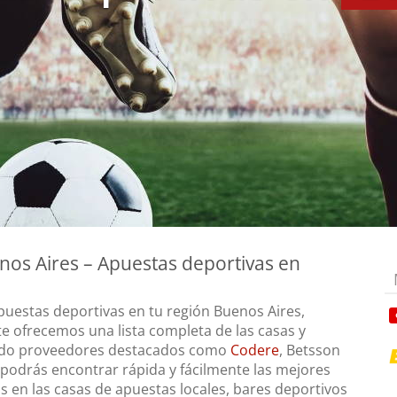
nos Aires – Apuestas deportivas en
uestas deportivas en tu región Buenos Aires,
 ofrecemos una lista completa de las casas y
endo proveedores destacados como
Codere
, Betsson
, podrás encontrar rápida y fácilmente las mejores
s en las casas de apuestas locales, bares deportivos