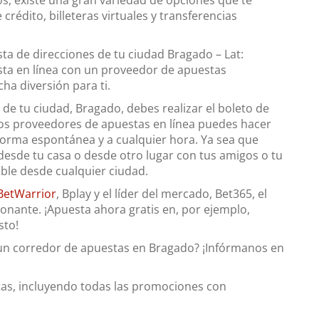
os, existe una gran variedad de opciones que te
 crédito, billeteras virtuales y transferencias
ista de direcciones de tu ciudad Bragado – Lat:
uesta en línea con un proveedor de apuestas
ha diversión para ti.
 de tu ciudad, Bragado, debes realizar el boleto de
los proveedores de apuestas en línea puedes hacer
forma espontánea y a cualquier hora. Ya sea que
 desde tu casa o desde otro lugar con tus amigos o tu
ible desde cualquier ciudad.
BetWarrior
, Bplay y el líder del mercado, Bet365, el
onante. ¡Apuesta ahora gratis en, por ejemplo,
sto!
 un corredor de apuestas en Bragado? ¡Infórmanos en
tas, incluyendo todas las promociones con