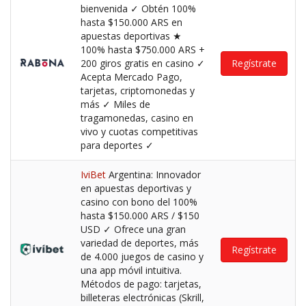
bienvenida ✓ Obtén 100%
hasta $150.000 ARS en
apuestas deportivas ★
100% hasta $750.000 ARS +
200 giros gratis en casino ✓
Regístrate
Acepta Mercado Pago,
tarjetas, criptomonedas y
más ✓ Miles de
tragamonedas, casino en
vivo y cuotas competitivas
para deportes ✓
IviBet
Argentina: Innovador
en apuestas deportivas y
casino con bono del 100%
hasta $150.000 ARS / $150
USD ✓ Ofrece una gran
variedad de deportes, más
Regístrate
de 4.000 juegos de casino y
una app móvil intuitiva.
Métodos de pago: tarjetas,
billeteras electrónicas (Skrill,