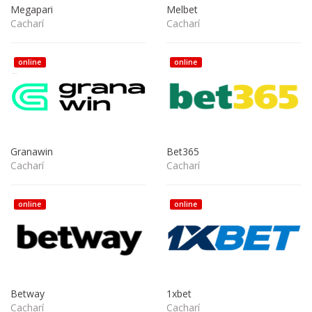
Megapari
Melbet
Cacharí
Cacharí
online
online
Granawin
Bet365
Cacharí
Cacharí
online
online
Betway
1xbet
Cacharí
Cacharí