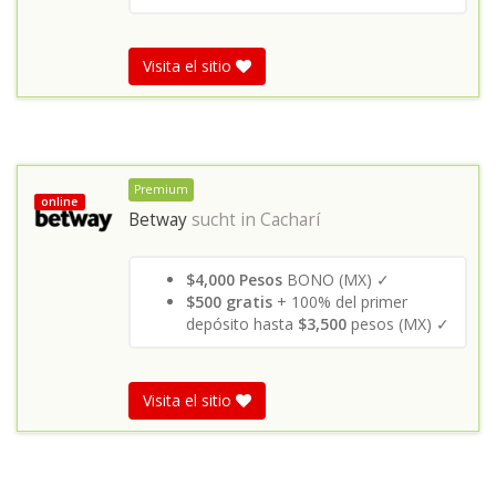
Visita el sitio
Premium
online
Betway
sucht in
Cacharí
$4,000 Pesos
BONO (MX) ✓
$500 gratis
+ 100% del primer
depósito hasta
$3,500
pesos (MX) ✓
Visita el sitio