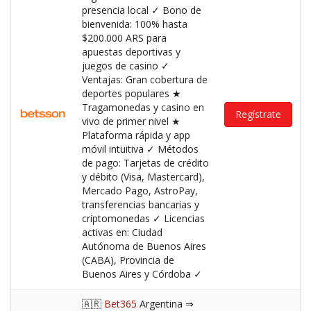
presencia local ✓ Bono de
bienvenida: 100% hasta
$200.000 ARS para
apuestas deportivas y
juegos de casino ✓
Ventajas: Gran cobertura de
deportes populares ★
Tragamonedas y casino en
Regístrate
vivo de primer nivel ★
Plataforma rápida y app
móvil intuitiva ✓ Métodos
de pago: Tarjetas de crédito
y débito (Visa, Mastercard),
Mercado Pago, AstroPay,
transferencias bancarias y
criptomonedas ✓ Licencias
activas en: Ciudad
Autónoma de Buenos Aires
(CABA), Provincia de
Buenos Aires y Córdoba ✓
🇦🇷
Bet365
Argentina ⇒