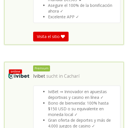
Asegure el 100% de la bonificación
ahora ✓
Excelente APP ✓
Visita el sitio
Premium
online
Ivibet
sucht in
Cacharí
IviBet ⇒ Innovador en apuestas
deportivas y casino en línea ✓
Bono de bienvenida: 100% hasta
$150 USD o su equivalente en
moneda local ✓
Gran oferta de deportes y más de
4.000 juegos de casino ✓