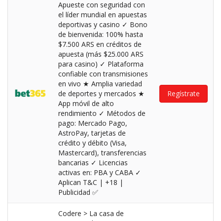
Apueste con seguridad con
el líder mundial en apuestas
deportivas y casino ✓ Bono
de bienvenida: 100% hasta
$7.500 ARS en créditos de
apuesta (más $25.000 ARS
para casino) ✓ Plataforma
confiable con transmisiones
en vivo ★ Amplia variedad
de deportes y mercados ★
Regístrate
App móvil de alto
rendimiento ✓ Métodos de
pago: Mercado Pago,
AstroPay, tarjetas de
crédito y débito (Visa,
Mastercard), transferencias
bancarias ✓ Licencias
activas en: PBA y CABA ✓
Aplican T&C | +18 |
Publicidad ✅
Codere > La casa de