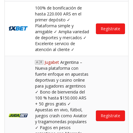
100% de bonificación de
hasta 220.000 ARS en el
primer depósito ✓
Plataforma simple y
Regístrate
amigable ✓ Amplia variedad
de deportes y mercados ✓
Excelente servicio de
atención al cliente ✓
🇦🇷
Jugabet
Argentina –
Nueva plataforma con
fuerte enfoque en apuestas
deportivas y casino online
para jugadores argentinos
✓ Bono de bienvenida del
100 % hasta $150.000 ARS
+ 50 giros gratis ✓
Apuestas en vivo, fútbol,
juegos crash como Aviator
Regístrate
y tragamonedas populares
✓ Pagos en pesos