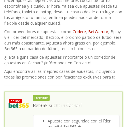
hacer apuestas deportivas a las mejores cuotas de forma
espontánea y a cualquier hora. Ya sea que apuestes desde tu
teléfono, tableta o laptop, desde tu casa o desde otro lugar con
tus amigos o tu familia, en línea puedes apostar de forma
flexible desde cualquier ciudad.
Con proveedores de apuestas como
Codere
,
BetWarrior
, Bplay
y el líder del mercado, Bet365, el próximo partido de fútbol será
aún más apasionante. ¡Apuesta ahora gratis en, por ejemplo,
Bet365 a un partido de fútbol, tenis o baloncesto!
¿Falta alguna casa de apuestas importante o un corredor de
apuestas en Cacharí? ¡Infórmanos en Contacto!
Aquí encontrarás las mejores casas de apuestas, incluyendo
todas las promociones con bonificaciones exclusivas para ti:
Premium
online
Bet365
sucht in
Cacharí
Apueste con seguridad con el líder
mundial Bet365 ★