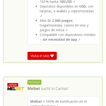
100 % hasta
100 USD
✓
Depósitos disponibles en
USD
, con
tarjetas, e-wallets y criptomonedas
✓
Más de
2.000 juegos
:
tragamonedas, casino en vivo y
juegos de mesa ✓
Compatible con dispositivos móviles
–
sin necesidad de app
✓
Visita el sitio
Premium
online
Melbet
sucht in
Cacharí
Melbet >
100% de bonificación en el