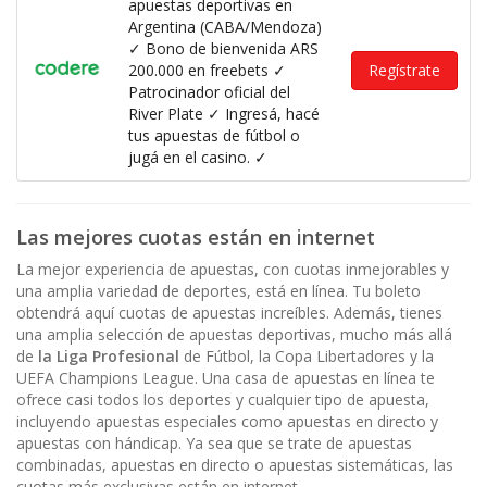
apuestas deportivas en
Argentina (CABA/Mendoza)
✓ Bono de bienvenida ARS
200.000 en freebets ✓
Regístrate
Patrocinador oficial del
River Plate ✓ Ingresá, hacé
tus apuestas de fútbol o
jugá en el casino. ✓
Las mejores cuotas están en internet
La mejor experiencia de apuestas, con cuotas inmejorables y
una amplia variedad de deportes, está en línea. Tu boleto
obtendrá aquí cuotas de apuestas increíbles. Además, tienes
una amplia selección de apuestas deportivas, mucho más allá
de
la Liga Profesional
de Fútbol, la Copa Libertadores y la
UEFA Champions League. Una casa de apuestas en línea te
ofrece casi todos los deportes y cualquier tipo de apuesta,
incluyendo apuestas especiales como apuestas en directo y
apuestas con hándicap. Ya sea que se trate de apuestas
combinadas, apuestas en directo o apuestas sistemáticas, las
cuotas más exclusivas están en internet.