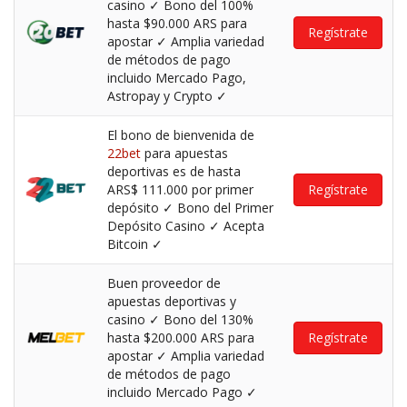
casino ✓ Bono del 100%
hasta $90.000 ARS para
Regístrate
apostar ✓ Amplia variedad
de métodos de pago
incluido Mercado Pago,
Astropay y Crypto ✓
El bono de bienvenida de
22bet
para apuestas
deportivas es de hasta
ARS$ 111.000 por primer
Regístrate
depósito ✓ Bono del Primer
Depósito Casino ✓ Acepta
Bitcoin ✓
Buen proveedor de
apuestas deportivas y
casino ✓ Bono del 130%
hasta $200.000 ARS para
Regístrate
apostar ✓ Amplia variedad
de métodos de pago
incluido Mercado Pago ✓