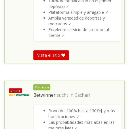
100% de bonificación en el primer
depósito ✓
Plataforma simple y amigable ✓
Amplia variedad de deportes y
mercados ✓
Excelente servicio de atención al
cliente ✓
Visita el sitio
Premium
online
Betwinner
sucht in
Cacharí
Bono del 100% hasta 130€/$ y más
bonificaciones ✓
Las probabilidades más altas en las
mejores ligas ✓