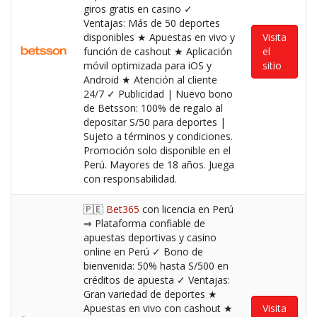
giros gratis en casino ✓
Ventajas: Más de 50 deportes
disponibles ★ Apuestas en vivo y
Visita
función de cashout ★ Aplicación
el
móvil optimizada para iOS y
sitio
Android ★ Atención al cliente
24/7 ✓ Publicidad | Nuevo bono
de Betsson: 100% de regalo al
depositar S/50 para deportes |
Sujeto a términos y condiciones.
Promoción solo disponible en el
Perú. Mayores de 18 años. Juega
con responsabilidad.
🇵🇪
Bet365
con licencia en Perú
⇒ Plataforma confiable de
apuestas deportivas y casino
online en Perú ✓ Bono de
bienvenida: 50% hasta S/500 en
créditos de apuesta ✓ Ventajas:
Gran variedad de deportes ★
Apuestas en vivo con cashout ★
Visita