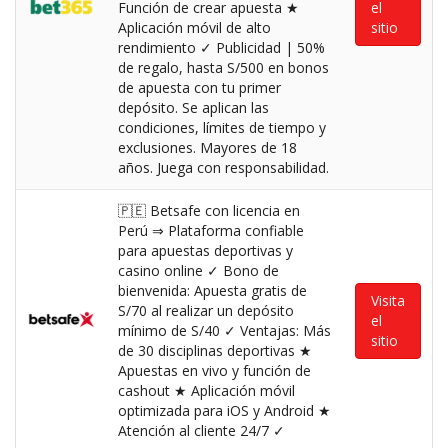
Función de crear apuesta ★
el
Aplicación móvil de alto
sitio
rendimiento ✓ Publicidad | 50%
de regalo, hasta S/500 en bonos
de apuesta con tu primer
depósito. Se aplican las
condiciones, límites de tiempo y
exclusiones. Mayores de 18
años. Juega con responsabilidad.
🇵🇪 Betsafe con licencia en
Perú ⇒ Plataforma confiable
para apuestas deportivas y
casino online ✓ Bono de
bienvenida: Apuesta gratis de
Visita
S/70 al realizar un depósito
el
mínimo de S/40 ✓ Ventajas: Más
sitio
de 30 disciplinas deportivas ★
Apuestas en vivo y función de
cashout ★ Aplicación móvil
optimizada para iOS y Android ★
Atención al cliente 24/7 ✓