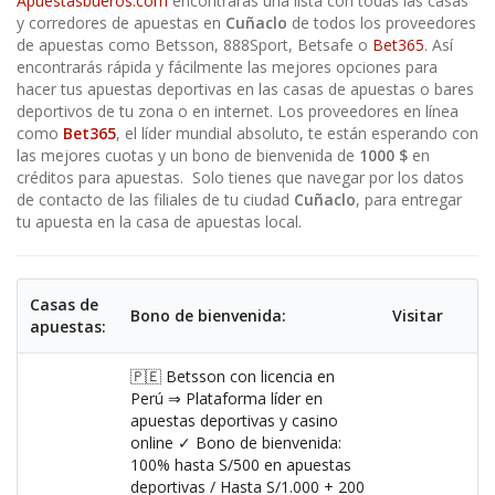
Apuestasbueros.com
encontrarás una lista con todas las casas
y corredores de apuestas en
Cuñaclo
de todos los proveedores
de apuestas como Betsson,
888Sport
, Betsafe o
Bet365
. Así
encontrarás rápida y fácilmente las mejores opciones para
hacer tus apuestas deportivas en las casas de apuestas o bares
deportivos de tu zona o en internet. Los proveedores en línea
como
Bet365
, el líder mundial absoluto, te están esperando con
las mejores cuotas y un bono de bienvenida de
1000 $
en
créditos para apuestas. Solo tienes que navegar por los datos
de contacto de las filiales de tu ciudad
Cuñaclo
, para entregar
tu apuesta en la casa de apuestas local.
Casas de
Bono de bienvenida:
Visitar
apuestas:
🇵🇪 Betsson con licencia en
Perú ⇒ Plataforma líder en
apuestas deportivas y casino
online ✓ Bono de bienvenida:
100% hasta S/500 en apuestas
deportivas / Hasta S/1.000 + 200