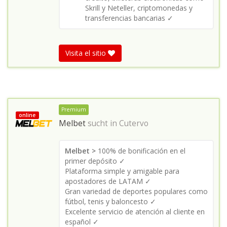
Skrill y Neteller, criptomonedas y
transferencias bancarias ✓
Visita el sitio
Premium
online
Melbet
sucht in
Cutervo
Melbet >
100% de bonificación en el
primer depósito ✓
Plataforma simple y amigable para
apostadores de LATAM ✓
Gran variedad de deportes populares como
fútbol, tenis y baloncesto ✓
Excelente servicio de atención al cliente en
español ✓