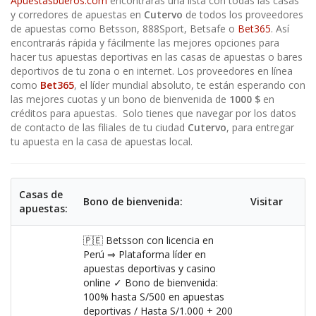
Apuestasbueros.com
encontrarás una lista con todas las casas
y corredores de apuestas en
Cutervo
de todos los proveedores
de apuestas como Betsson,
888Sport
, Betsafe o
Bet365
. Así
encontrarás rápida y fácilmente las mejores opciones para
hacer tus apuestas deportivas en las casas de apuestas o bares
deportivos de tu zona o en internet. Los proveedores en línea
como
Bet365
, el líder mundial absoluto, te están esperando con
las mejores cuotas y un bono de bienvenida de
1000 $
en
créditos para apuestas. Solo tienes que navegar por los datos
de contacto de las filiales de tu ciudad
Cutervo
, para entregar
tu apuesta en la casa de apuestas local.
Casas de
Bono de bienvenida:
Visitar
apuestas:
🇵🇪 Betsson con licencia en
Perú ⇒ Plataforma líder en
apuestas deportivas y casino
online ✓ Bono de bienvenida:
100% hasta S/500 en apuestas
deportivas / Hasta S/1.000 + 200