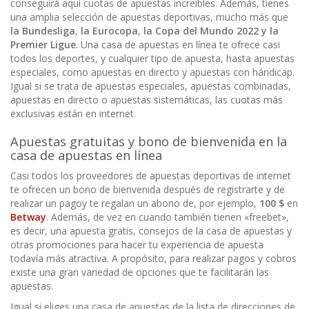
conseguirá aquí cuotas de apuestas increíbles. Además, tienes
una amplia selección de apuestas deportivas, mucho más que
la Bundesliga
,
la Eurocopa
,
la Copa del Mundo 2022 y la
Premier Ligue
. Una casa de apuestas en línea te ofrece casi
todos los deportes, y cualquier tipo de apuesta, hasta apuestas
especiales, como apuestas en directo y apuestas con hándicap.
Igual si se trata de apuestas especiales, apuestas combinadas,
apuestas en directo o apuestas sistemáticas, las cuotas más
exclusivas están en internet.
Apuestas gratuitas y bono de bienvenida en la
casa de apuestas en línea
Casi todos los proveedores de apuestas deportivas de internet
te ofrecen un bono de bienvenida después de registrarte y de
realizar un pagoy te regalan un abono de, por ejemplo,
100 $
en
Betway
. Además, de vez en cuando también tienen «freebet»,
es decir, una apuesta gratis, consejos de la casa de apuestas y
otras promociones para hacer tu experiencia de apuesta
todavía más atractiva. A propósito, para realizar pagos y cobros
existe una gran variedad de opciones que te facilitarán las
apuestas.
Igual si eliges una casa de apuestas de la lista de direcciones de