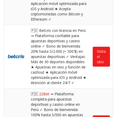
Aplicación móvil optimizada para
iOS y Android ★ Acepta
criptomonedas como Bitcoin y
Ethereum ✓
🇵🇪 Betcris con licencia en Perú
⇒ Plataforma confiable para
apuestas deportivas y casino
online ✓ Bono de bienvenida:
20% hasta S/2.000 (≈ 500 $) en
Visita
apuestas deportivas ✓ Ventajas:
el
Más de 30 deportes disponibles
sitio
★ Apuestas en vivo y función de
cashout ★ Aplicación móvil
optimizada para iOS y Android ★
Atención al cliente 24/7 ✓
🇵🇪
22Bet
⇒ Plataforma
completa para apuestas
deportivas y casino online en
Perú ✓ Bono de bienvenida:
100% hasta S/500 en apuestas