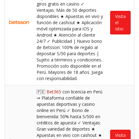
giros gratis en casino ✓
Ventajas: Más de 50 deportes
disponibles ★ Apuestas en vivo y
Visita
función de cashout ★ Aplicación
el
móvil optimizada para iOS y
sitio
Android ★ Atención al cliente
24/7 ✓ Publicidad | Nuevo bono
de Betsson: 100% de regalo al
depositar S/50 para deportes |
Sujeto a términos y condiciones.
Promoción solo disponible en el
Perú. Mayores de 18 años. Juega
con responsabilidad.
🇵🇪
Bet365
con licencia en Perú
⇒ Plataforma confiable de
apuestas deportivas y casino
online en Perú ✓ Bono de
bienvenida: 50% hasta S/500 en
créditos de apuesta ✓ Ventajas:
Gran variedad de deportes ★
Apuestas en vivo con cashout ★
Visita