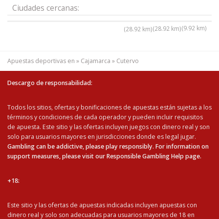
Ciudades cercanas:
(9.92 km)
(28.92 km)
(28.92 km)
Apuestas deportivas en
»
Cajamarca
»
Cutervo
Descargo de responsabilidad:
Todos los sitios, ofertas y bonificaciones de apuestas están sujetas a los
términos y condiciones de cada operador y pueden incluir requisitos
de apuesta. Este sitio y las ofertas incluyen juegos con dinero real y son
solo para usuarios mayores en jurisdicciones donde es legal jugar.
Gambling can be addictive, please play responsibly. For information on
support measures, please visit our Responsible Gambling Help page.
+18:
Este sitio y las ofertas de apuestas indicadas incluyen apuestas con
dinero real y solo son adecuadas para usuarios mayores de 18 en