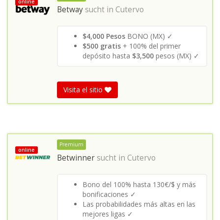
online
Betway
sucht in
Cutervo
$4,000 Pesos
BONO (MX) ✓
$500 gratis
+ 100% del primer
depósito hasta
$3,500
pesos (MX) ✓
Visita el sitio
Premium
online
Betwinner
sucht in
Cutervo
Bono del 100% hasta 130€/$ y más
bonificaciones ✓
Las probabilidades más altas en las
mejores ligas ✓