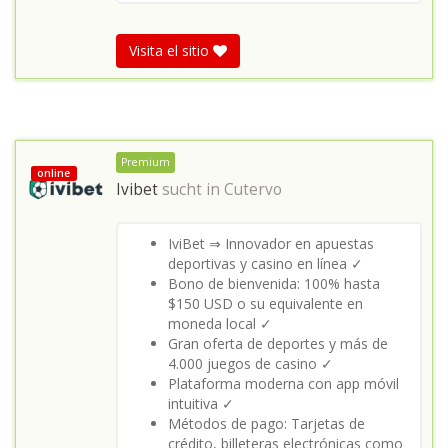
Visita el sitio
Premium
online
Ivibet
sucht in
Cutervo
IviBet ⇒ Innovador en apuestas
deportivas y casino en línea ✓
Bono de bienvenida: 100% hasta
$150 USD o su equivalente en
moneda local ✓
Gran oferta de deportes y más de
4.000 juegos de casino ✓
Plataforma moderna con app móvil
intuitiva ✓
Métodos de pago: Tarjetas de
crédito, billeteras electrónicas como