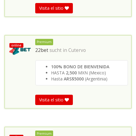
Visita el sitio
Premium
online
22bet
sucht in
Cutervo
100% BONO DE BIENVENIDA
HASTA
2,500
MXN (Mexico)
Hasta
ARS$5000
(Argentinia)
Visita el sitio
Premium