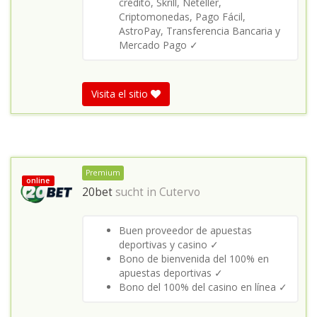
crédito, Skrill, Neteller,
Criptomonedas, Pago Fácil,
AstroPay, Transferencia Bancaria y
Mercado Pago ✓
Visita el sitio
Premium
online
20bet
sucht in
Cutervo
Buen proveedor de apuestas
deportivas y casino ✓
Bono de bienvenida del 100% en
apuestas deportivas ✓
Bono del 100% del casino en línea ✓