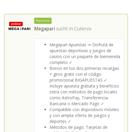
Premium
online
Megapari
sucht in
Cutervo
Megapari Apuestas ⇒ Disfrutá de
apuestas deportivas y juegos de
casino con un paquete de bienvenida
completo ✓
Bonos en tus dos primeras recargas
+ giros gratis con el código
promocional BIGAPUESTAS ✓
Incluye apuesta gratuita y beneficios
extra con métodos de pago locales
como AstroPay, Transferencia
Bancaria o Mercado Pago ✓
Compatible con dispositivos móviles
y con amplia oferta de juegos y
deportes ✓
Métodos de pago: Tarjetas de