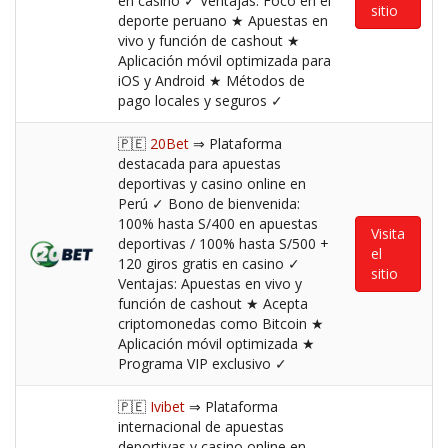
en casino ✓ Ventajas: Foco en el
sitio
deporte peruano ★ Apuestas en
vivo y función de cashout ★
Aplicación móvil optimizada para
iOS y Android ★ Métodos de
pago locales y seguros ✓
🇵🇪
20Bet
⇒ Plataforma
destacada para apuestas
deportivas y casino online en
Perú ✓ Bono de bienvenida:
100% hasta S/400 en apuestas
Visita
deportivas / 100% hasta S/500 +
el
120 giros gratis en casino ✓
sitio
Ventajas: Apuestas en vivo y
función de cashout ★ Acepta
criptomonedas como Bitcoin ★
Aplicación móvil optimizada ★
Programa VIP exclusivo ✓
🇵🇪
Ivibet
⇒ Plataforma
internacional de apuestas
deportivas y casino online en