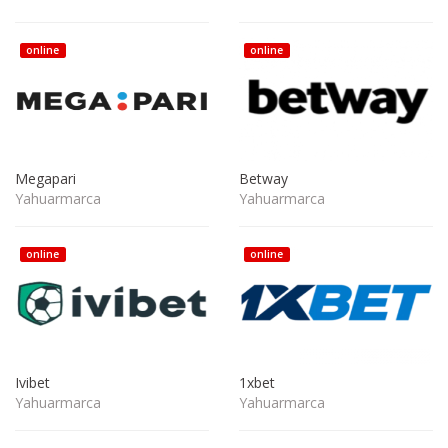
online
online
Megapari
Betway
Yahuarmarca
Yahuarmarca
online
online
Ivibet
1xbet
Yahuarmarca
Yahuarmarca