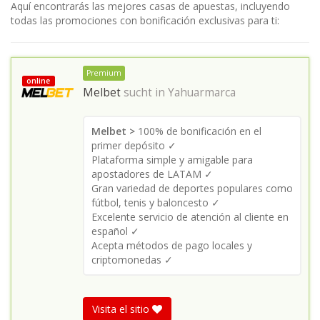
Aquí encontrarás las mejores casas de apuestas, incluyendo
todas las promociones con bonificación exclusivas para ti:
Premium
online
Melbet
sucht in
Yahuarmarca
Melbet >
100% de bonificación en el
primer depósito ✓
Plataforma simple y amigable para
apostadores de LATAM ✓
Gran variedad de deportes populares como
fútbol, tenis y baloncesto ✓
Excelente servicio de atención al cliente en
español ✓
Acepta métodos de pago locales y
criptomonedas ✓
Visita el sitio