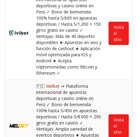
deportivas y casino online en
Perú ✓ Bono de bienvenida:
100% hasta S/600 en apuestas
deportivas / Hasta S/1.200 + 150
Visita
giros gratis en casino ✓
el
Ventajas: Más de 40 deportes
sitio
disponibles ★ Apuestas en vivo y
función de cashout ★ Aplicación
móvil optimizada para iOS y
Android ★ Acepta
criptomonedas como Bitcoin y
Ethereum ✓
🇵🇪
Melbet
⇒ Plataforma
internacional de apuestas
deportivas y casino online en
Perú ✓ Bono de bienvenida:
100% hasta S/450 en apuestas
deportivas / Hasta S/8.000 + 290
Visita
giros gratis en casino ✓
el
Ventajas: Amplia variedad de
sitio
eventos deportivos ★ Apuestas