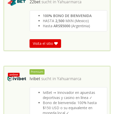
22bet
sucht in
Yahuarmarca
100% BONO DE BIENVENIDA
HASTA
2,500
MXN (Mexico)
Hasta
ARS$5000
(Argentinia)
Visita el sitio
Premium
online
Ivibet
sucht in
Yahuarmarca
IviBet ⇒ Innovador en apuestas
deportivas y casino en línea ✓
Bono de bienvenida: 100% hasta
$150 USD o su equivalente en
moneda local ✓