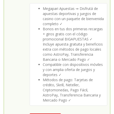
Megapari Apuestas ⇒ Disfrutá de
apuestas deportivas y juegos de
casino con un paquete de bienvenida
completo ✓
Bonos en tus dos primeras recargas
+ giros gratis con el código
promocional BIGAPUESTAS ✓
Incluye apuesta gratuita y beneficios
extra con métodos de pago locales
como AstroPay, Transferencia
Bancaria o Mercado Pago ✓
Compatible con dispositivos móviles
y con amplia oferta de juegos y
deportes ✓
Métodos de pago: Tarjetas de
crédito, Skrill, Neteller,
Criptomonedas, Pago Fácil,
AstroPay, Transferencia Bancaria y
Mercado Pago ✓