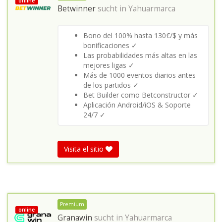
online
Betwinner
sucht in
Yahuarmarca
Bono del 100% hasta 130€/$ y más
bonificaciones ✓
Las probabilidades más altas en las
mejores ligas ✓
Más de 1000 eventos diarios antes
de los partidos ✓
Bet Builder como Betconstructor ✓
Aplicación Android/iOS & Soporte
24/7 ✓
Visita el sitio
Premium
online
Granawin
sucht in
Yahuarmarca