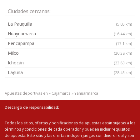
Ciudades cercanas:
La Pauquilla
(5.05 km)
Huaynamarca
(16.44 km)
Pencapampa
(17.1 km)
Milco
(20.38 km)
Ichocán
(23.83 km)
Laguna
(28.45 km)
Apuestas deportivas en
»
Cajamarca
»
Yahuarmarca
Descargo de responsabilidad:
Todos los sitios, ofertas y bonificaciones de apuestas están sujetas a los
términos y condiciones de cada operador y pueden incluir requisitos
de apuesta. Este sitio y las ofertas incluyen juegos con dinero real y son