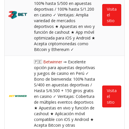
100% hasta S/500 en apuestas
deportivas / 100% hasta S/1.200
Visita
en casino ✓ Ventajas: Amplia
el
variedad de mercados
sitio
deportivos ★ Apuestas en vivo y
función de cashout ★ App móvil
optimizada para iOS y Android ★
Acepta criptomonedas como
Bitcoin y Ethereum ✓
🇵🇪
Betwinner
⇒ Excelente
opción para apuestas deportivas
y juegos de casino en Perú ✓
Bono de bienvenida: 100% hasta
S/400 en apuestas deportivas /
Hasta S/6.500 + 150 giros gratis
Visita
en casino ✓ Ventajas: Cobertura
el
de múltiples eventos deportivos
sitio
★ Apuestas en vivo y función de
cashout ★ Aplicación móvil
compatible con iOS y Android ★
Acepta Bitcoin y otras