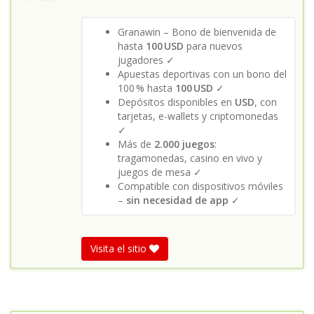
Granawin – Bono de bienvenida de
hasta
100 USD
para nuevos
jugadores ✓
Apuestas deportivas con un bono del
100 % hasta
100 USD
✓
Depósitos disponibles en
USD
, con
tarjetas, e-wallets y criptomonedas
✓
Más de
2.000 juegos
:
tragamonedas, casino en vivo y
juegos de mesa ✓
Compatible con dispositivos móviles
–
sin necesidad de app
✓
Visita el sitio