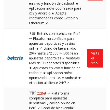
en vivo y función de cashout ★
Aplicación móvil optimizada para
iOS y Android ★ Acepta
criptomonedas como Bitcoin y
Ethereum ✓
🇵🇪 Betcris con licencia en Perú
⇒ Plataforma confiable para
apuestas deportivas y casino
online ✓ Bono de bienvenida:
20% hasta S/2.000 (≈ 500 $) en
Visita
apuestas deportivas ✓ Ventajas:
el
Más de 30 deportes disponibles
sitio
★ Apuestas en vivo y función de
cashout ★ Aplicación móvil
optimizada para iOS y Android ★
Atención al cliente 24/7 ✓
🇵🇪
22Bet
⇒ Plataforma
completa para apuestas
deportivas y casino online en
Perú ✓ Bono de bienvenida: