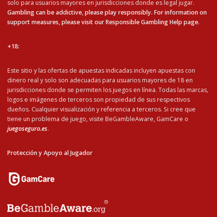
solo para usuarios mayores en jurisdicciones donde es legal jugar.
Gambling can be addictive, please play responsibly. For information on
support measures, please visit our Responsible Gambling Help page.
+18:
Este sitio y las ofertas de apuestas indicadas incluyen apuestas con
dinero real y solo son adecuadas para usuarios mayores de 18 en
jurisdicciones donde se permiten los juegos en línea. Todas las marcas,
logos e imágenes de terceros son propiedad de sus respectivos
dueños. Cualquier visualización y referencia a terceros. Si cree que
tiene un problema de juego, visite BeGambleAware, GamCare o
juegoseguro.es
.
Protección y Apoyo al Jugador