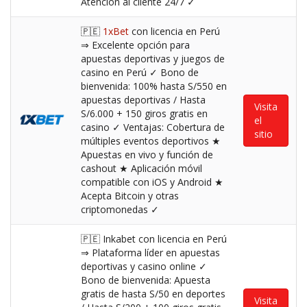
Atención al cliente 24/7 ✓
🇵🇪
1xBet
con licencia en Perú
⇒ Excelente opción para
apuestas deportivas y juegos de
casino en Perú ✓ Bono de
bienvenida: 100% hasta S/550 en
apuestas deportivas / Hasta
Visita
S/6.000 + 150 giros gratis en
el
casino ✓ Ventajas: Cobertura de
sitio
múltiples eventos deportivos ★
Apuestas en vivo y función de
cashout ★ Aplicación móvil
compatible con iOS y Android ★
Acepta Bitcoin y otras
criptomonedas ✓
🇵🇪 Inkabet con licencia en Perú
⇒ Plataforma líder en apuestas
deportivas y casino online ✓
Bono de bienvenida: Apuesta
gratis de hasta S/50 en deportes
Visita