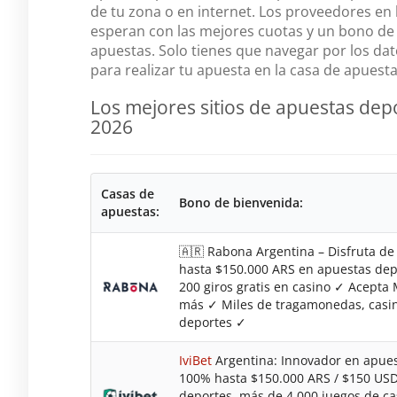
de tu zona o en internet. Los proveedores en
esperan con las mejores cuotas y un bono de 
apuestas. Solo tienes que navegar por los dato
para realizar tu apuesta en la casa de apuesta
Los mejores sitios de apuestas dep
2026
Casas de
Bono de bienvenida:
apuestas:
🇦🇷 Rabona Argentina – Disfruta d
hasta $150.000 ARS en apuestas dep
200 giros gratis en casino ✓ Acepta
más ✓ Miles de tragamonedas, casino
deportes ✓
IviBet
Argentina: Innovador en apues
100% hasta $150.000 ARS / $150 USD
deportes, más de 4.000 juegos de ca