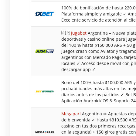
100% de bonificación de hasta 220.0
Plataforma simple y amigable ✓ Amp
Excelente servicio de atención al cli
🇦🇷
Jugabet
Argentina – Nueva plat
deportivas y casino online para jug
del 100 % hasta $150.000 ARS + 50 gi
juegos crash como Aviator y tragam
argentinos con Mercado Pago, tarjet
locales ✓ Acceso desde móvil con pl
descargar app ✓
Bono del 100% hasta $100.000 ARS y
probabilidades más altas en las mej
diarios antes de los partidos ✓ Bet
Aplicación Android/iOS & Soporte 24
Megapari
Argentina ⇒ Apuestas depo
de bienvenida ✓ Hasta $310.500 ARS
casino en tus dos primeras recargas
en la segunda) + 150 giros gratis c