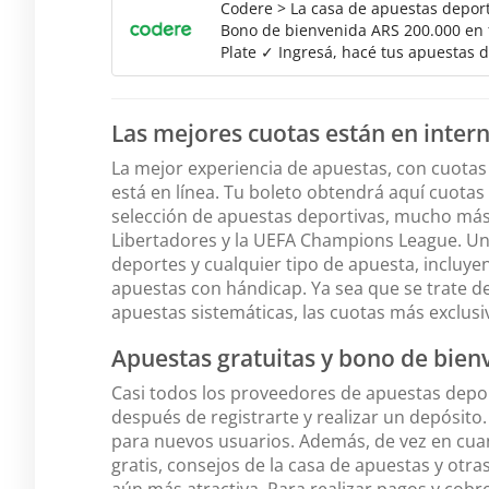
Codere > La casa de apuestas depor
Bono de bienvenida ARS 200.000 en f
Plate ✓ Ingresá, hacé tus apuestas d
Las mejores cuotas están en inter
La mejor experiencia de apuestas, con cuotas
está en línea. Tu boleto obtendrá aquí cuotas
selección de apuestas deportivas, mucho más
Libertadores y la UEFA Champions League. Una
deportes y cualquier tipo de apuesta, incluy
apuestas con hándicap. Ya sea que se trate d
apuestas sistemáticas, las cuotas más exclusi
Apuestas gratuitas y bono de bienv
Casi todos los proveedores de apuestas depor
después de registrarte y realizar un depósito
para nuevos usuarios. Además, de vez en cuan
gratis, consejos de la casa de apuestas y otr