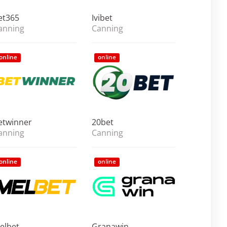
et365
Ivibet
anning
Canning
online
online
etwinner
20bet
anning
Canning
online
online
elbet
Granawin