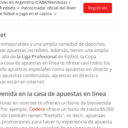
tivas en Argentina (CABA/Mendoza) ✓
reebets ✓ Patrocinador oficial del River
Regístrate
e fútbol o jugá en el casino. ✓
net
 inmejorables y una amplia variedad de deportes,
 de apuestas increíbles. Además, tienes una amplia
 allá de
la Liga Profesional
de Fútbol, la Copa
 casa de apuestas en línea te ofrece casi todos los
endo apuestas especiales como apuestas en directo y
e apuestas combinadas, apuestas en directo o
vas están en internet.
enida en la casa de apuestas en línea
tivas en internet te ofrecen un bono de bienvenida
. Por ejemplo,
Codere
ofrece un bono de hasta $5.000
do también tienen “freebets”, es decir, apuestas
as promociones para hacer tu experiencia de apuesta