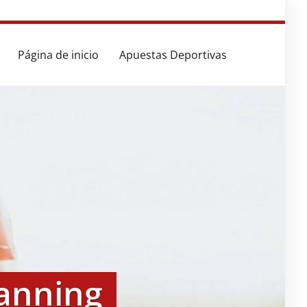
Página de inicio
Apuestas Deportivas
anning