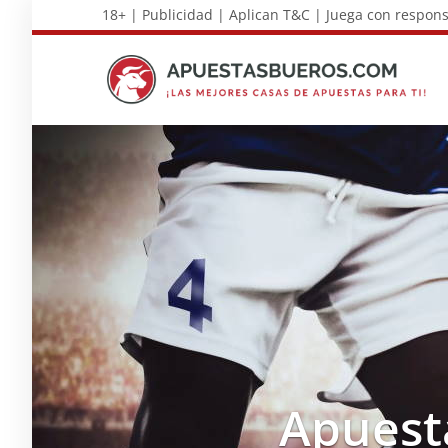
Skip
18+ | Publicidad | Aplican T&C | Juega con respon
to
main
content
Apuest