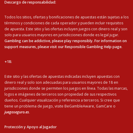
Descargo de responsabilidad:
Todos los sitios, ofertas y bonificaciones de apuestas están sujetas a los
términos y condiciones de cada operador y pueden incluir requisitos
de apuesta. Este sitio y las ofertas incluyen juegos con dinero real y son
solo para usuarios mayores en jurisdicciones donde es legal jugar.
Gambling can be addictive, please play responsibly. For information on
support measures, please visit our Responsible Gambling Help page.
+18:
Este sitio y las ofertas de apuestas indicadas incluyen apuestas con
dinero real y solo son adecuadas para usuarios mayores de 18 en
jurisdicciones donde se permiten los juegos en línea. Todas las marcas,
logos e imágenes de terceros son propiedad de sus respectivos
dueños. Cualquier visualización y referencia a terceros. Si cree que
tiene un problema de juego, visite BeGambleAware, GamCare o
juegoseguro.es
.
Protección y Apoyo al Jugador