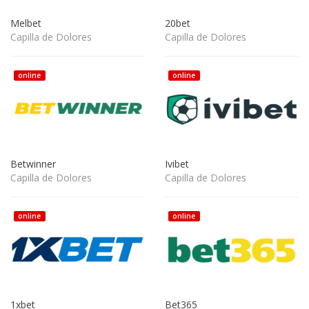
Melbet
20bet
Capilla de Dolores
Capilla de Dolores
online
online
Betwinner
Ivibet
Capilla de Dolores
Capilla de Dolores
online
online
1xbet
Bet365