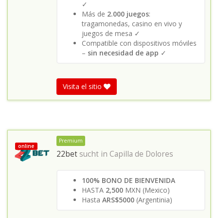
✓
Más de
2.000 juegos
:
tragamonedas, casino en vivo y
juegos de mesa ✓
Compatible con dispositivos móviles
–
sin necesidad de app
✓
Visita el sitio
Premium
online
22bet
sucht in
Capilla de Dolores
100% BONO DE BIENVENIDA
HASTA
2,500
MXN (Mexico)
Hasta
ARS$5000
(Argentinia)