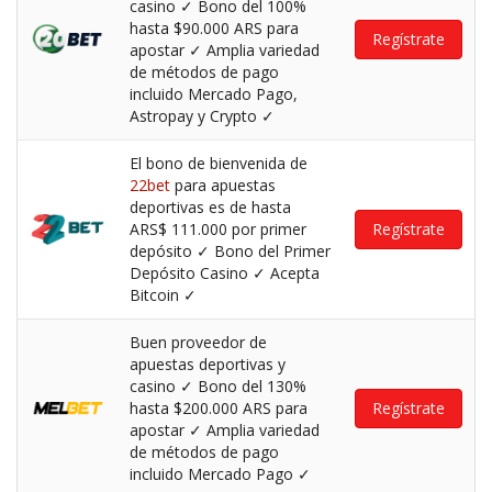
casino ✓ Bono del 100%
hasta $90.000 ARS para
Regístrate
apostar ✓ Amplia variedad
de métodos de pago
incluido Mercado Pago,
Astropay y Crypto ✓
El bono de bienvenida de
22bet
para apuestas
deportivas es de hasta
ARS$ 111.000 por primer
Regístrate
depósito ✓ Bono del Primer
Depósito Casino ✓ Acepta
Bitcoin ✓
Buen proveedor de
apuestas deportivas y
casino ✓ Bono del 130%
hasta $200.000 ARS para
Regístrate
apostar ✓ Amplia variedad
de métodos de pago
incluido Mercado Pago ✓