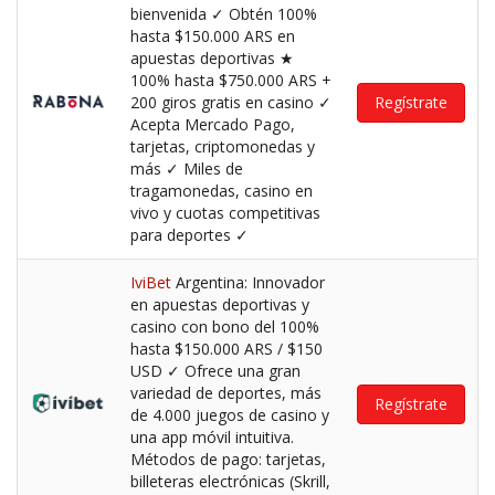
bienvenida ✓ Obtén 100%
hasta $150.000 ARS en
apuestas deportivas ★
100% hasta $750.000 ARS +
200 giros gratis en casino ✓
Regístrate
Acepta Mercado Pago,
tarjetas, criptomonedas y
más ✓ Miles de
tragamonedas, casino en
vivo y cuotas competitivas
para deportes ✓
IviBet
Argentina: Innovador
en apuestas deportivas y
casino con bono del 100%
hasta $150.000 ARS / $150
USD ✓ Ofrece una gran
variedad de deportes, más
Regístrate
de 4.000 juegos de casino y
una app móvil intuitiva.
Métodos de pago: tarjetas,
billeteras electrónicas (Skrill,