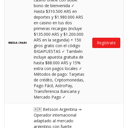
bono de bienvenida ✓
Hasta $310.500 ARS en
deportes y $1.980.000 ARS
en casino en tus dos
primeras recargas (incluye
$135.000 ARS y $1.200.000
ARS en la segunda) + 150
Regístrate
giros gratis con el código
BIGAPUESTAS ✓ También
incluye apuesta gratuita de
hasta $88.000 ARS y 15%
extra con pagos locales ✓
Métodos de pago: Tarjetas
de crédito, Criptomonedas,
Pago Fácil, AstroPay,
Transferencia Bancaria y
Mercado Pago ✓
🇦🇷 Betsson Argentina ⇒
Operador internacional
adaptado al mercado
argentino con fuerte