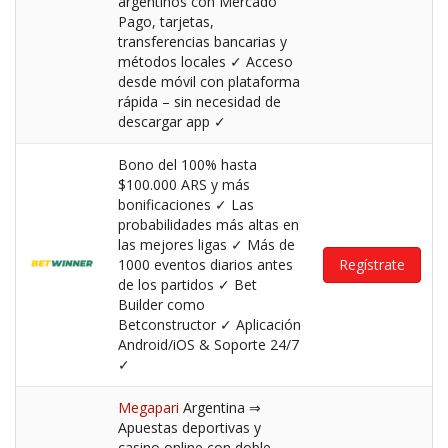
argentinos con Mercado
Pago, tarjetas,
transferencias bancarias y
métodos locales ✓ Acceso
desde móvil con plataforma
rápida – sin necesidad de
descargar app ✓
Bono del 100% hasta
$100.000 ARS y más
bonificaciones ✓ Las
probabilidades más altas en
las mejores ligas ✓ Más de
1000 eventos diarios antes
Regístrate
de los partidos ✓ Bet
Builder como
Betconstructor ✓ Aplicación
Android/iOS & Soporte 24/7
✓
Megapari
Argentina ⇒
Apuestas deportivas y
casino online con doble