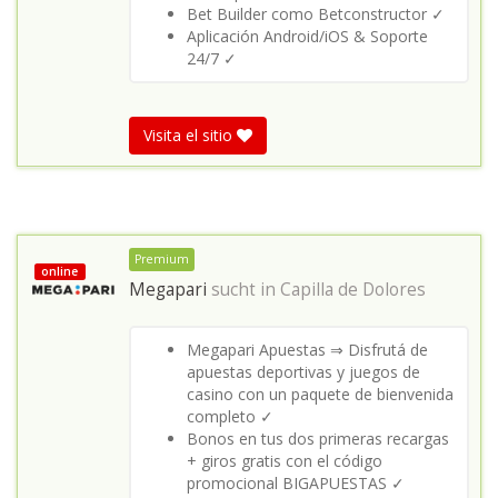
Bet Builder como Betconstructor ✓
Aplicación Android/iOS & Soporte
24/7 ✓
Visita el sitio
Premium
online
Megapari
sucht in
Capilla de Dolores
Megapari Apuestas ⇒ Disfrutá de
apuestas deportivas y juegos de
casino con un paquete de bienvenida
completo ✓
Bonos en tus dos primeras recargas
+ giros gratis con el código
promocional BIGAPUESTAS ✓