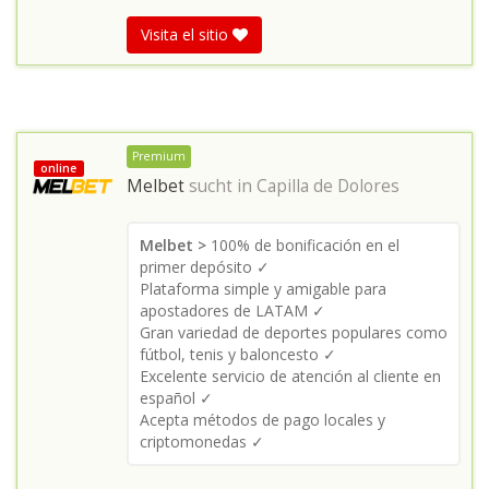
Visita el sitio
Premium
online
Melbet
sucht in
Capilla de Dolores
Melbet >
100% de bonificación en el
primer depósito ✓
Plataforma simple y amigable para
apostadores de LATAM ✓
Gran variedad de deportes populares como
fútbol, tenis y baloncesto ✓
Excelente servicio de atención al cliente en
español ✓
Acepta métodos de pago locales y
criptomonedas ✓