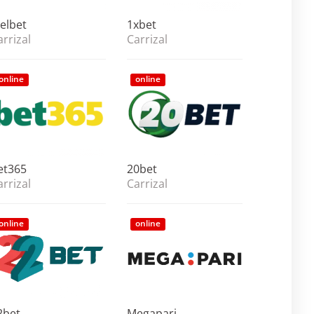
elbet
1xbet
arrizal
Carrizal
online
online
et365
20bet
arrizal
Carrizal
online
online
2bet
Megapari