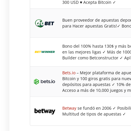
300 USD ♥ Acepta Bitcoin ✓
Buen proveedor de apuestas depor
para Hacer apuestas Gratis!✓ Bono
Bono del 100% hasta 130$ y más bo
en las mejores ligas ✓ Más de 1000
Builder como Betconstructor ✓ Apl
Bets.io
– Mejor plataforma de apues
Bitcoin y 100 giros gratis para n
depósitos para apuestas ✓ 10% de 
Acceso a más de 10,000 juegos y m
Betway
se fundó en 2006 ✓ Posibil
Multitud de tipos de apuestas ✓