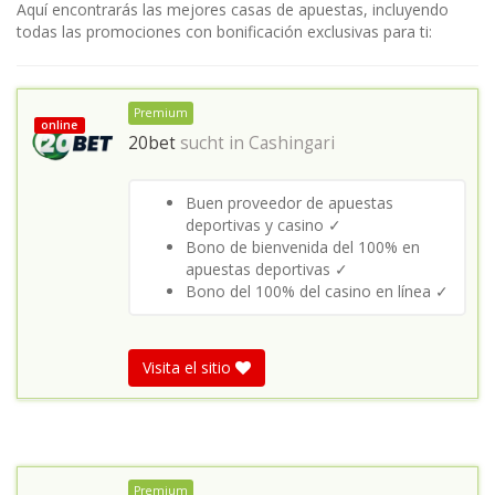
Aquí encontrarás las mejores casas de apuestas, incluyendo
todas las promociones con bonificación exclusivas para ti:
Premium
online
20bet
sucht in
Cashingari
Buen proveedor de apuestas
deportivas y casino ✓
Bono de bienvenida del 100% en
apuestas deportivas ✓
Bono del 100% del casino en línea ✓
Visita el sitio
Premium