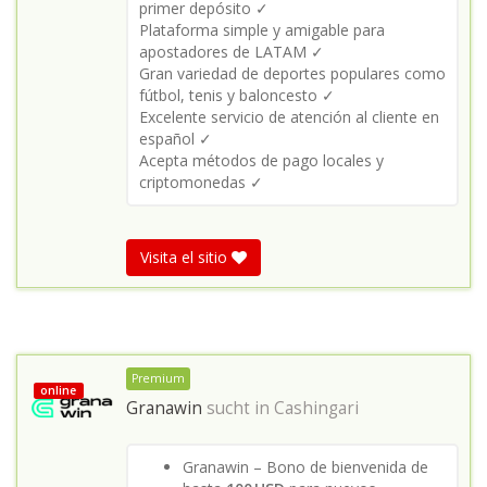
primer depósito ✓
Plataforma simple y amigable para
apostadores de LATAM ✓
Gran variedad de deportes populares como
fútbol, tenis y baloncesto ✓
Excelente servicio de atención al cliente en
español ✓
Acepta métodos de pago locales y
criptomonedas ✓
Visita el sitio
Premium
online
Granawin
sucht in
Cashingari
Granawin – Bono de bienvenida de