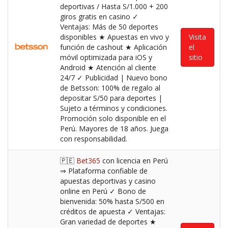
deportivas / Hasta S/1.000 + 200
giros gratis en casino ✓
Ventajas: Más de 50 deportes
disponibles ★ Apuestas en vivo y
Visita
función de cashout ★ Aplicación
el
móvil optimizada para iOS y
sitio
Android ★ Atención al cliente
24/7 ✓ Publicidad | Nuevo bono
de Betsson: 100% de regalo al
depositar S/50 para deportes |
Sujeto a términos y condiciones.
Promoción solo disponible en el
Perú. Mayores de 18 años. Juega
con responsabilidad.
🇵🇪
Bet365
con licencia en Perú
⇒ Plataforma confiable de
apuestas deportivas y casino
online en Perú ✓ Bono de
bienvenida: 50% hasta S/500 en
créditos de apuesta ✓ Ventajas:
Gran variedad de deportes ★