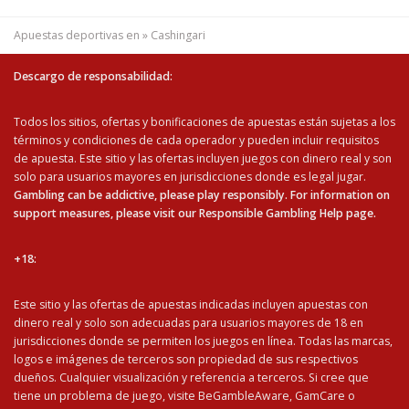
Apuestas deportivas en
»
Cashingari
Descargo de responsabilidad:
Todos los sitios, ofertas y bonificaciones de apuestas están sujetas a los
términos y condiciones de cada operador y pueden incluir requisitos
de apuesta. Este sitio y las ofertas incluyen juegos con dinero real y son
solo para usuarios mayores en jurisdicciones donde es legal jugar.
Gambling can be addictive, please play responsibly. For information on
support measures, please visit our Responsible Gambling Help page.
+18:
Este sitio y las ofertas de apuestas indicadas incluyen apuestas con
dinero real y solo son adecuadas para usuarios mayores de 18 en
jurisdicciones donde se permiten los juegos en línea. Todas las marcas,
logos e imágenes de terceros son propiedad de sus respectivos
dueños. Cualquier visualización y referencia a terceros. Si cree que
tiene un problema de juego, visite BeGambleAware, GamCare o