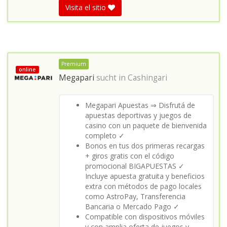
Visita el sitio
Premium
online
Megapari
sucht in
Cashingari
Megapari Apuestas ⇒ Disfrutá de
apuestas deportivas y juegos de
casino con un paquete de bienvenida
completo ✓
Bonos en tus dos primeras recargas
+ giros gratis con el código
promocional BIGAPUESTAS ✓
Incluye apuesta gratuita y beneficios
extra con métodos de pago locales
como AstroPay, Transferencia
Bancaria o Mercado Pago ✓
Compatible con dispositivos móviles
y con amplia oferta de juegos y