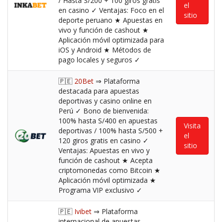
/ Hasta S/200 + 100 giros gratis
el
en casino ✓ Ventajas: Foco en el
sitio
deporte peruano ★ Apuestas en
vivo y función de cashout ★
Aplicación móvil optimizada para
iOS y Android ★ Métodos de
pago locales y seguros ✓
🇵🇪
20Bet
⇒ Plataforma
destacada para apuestas
deportivas y casino online en
Perú ✓ Bono de bienvenida:
100% hasta S/400 en apuestas
Visita
deportivas / 100% hasta S/500 +
el
120 giros gratis en casino ✓
sitio
Ventajas: Apuestas en vivo y
función de cashout ★ Acepta
criptomonedas como Bitcoin ★
Aplicación móvil optimizada ★
Programa VIP exclusivo ✓
🇵🇪
Ivibet
⇒ Plataforma
internacional de apuestas