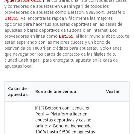
Apuestasbueros.com
encontrarás una lista con todas las casas
y corredores de apuestas en
Cashingari
de todos los
proveedores de apuestas como Betsson,
888Sport
, Betsafe o
Bet365
. Así encontrarás rápida y fácilmente las mejores
opciones para hacer tus apuestas deportivas en las casas de
apuestas o bares deportivos de tu zona o en internet. Los
proveedores en línea como
Bet365
, el líder mundial absoluto, te
están esperando con las mejores cuotas y un bono de
bienvenida de
1000 $
en créditos para apuestas. Solo tienes
que navegar por los datos de contacto de las filiales de tu
ciudad
Cashingari
, para entregar tu apuesta en la casa de
apuestas local.
Casas de
Bono de bienvenida:
Visitar
apuestas:
🇵🇪 Betsson con licencia en
Perú ⇒ Plataforma líder en
apuestas deportivas y casino
online ✓ Bono de bienvenida:
100% hasta S/500 en apuestas