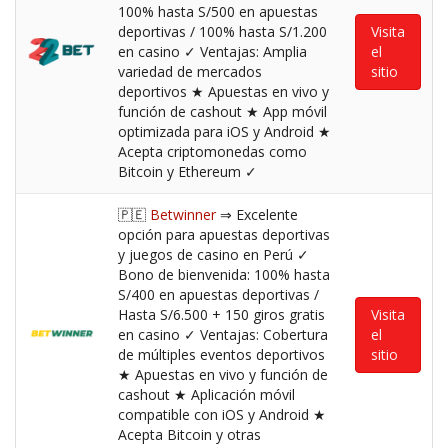
100% hasta S/500 en apuestas
deportivas / 100% hasta S/1.200
Visita
en casino ✓ Ventajas: Amplia
el
variedad de mercados
sitio
deportivos ★ Apuestas en vivo y
función de cashout ★ App móvil
optimizada para iOS y Android ★
Acepta criptomonedas como
Bitcoin y Ethereum ✓
🇵🇪
Betwinner
⇒ Excelente
opción para apuestas deportivas
y juegos de casino en Perú ✓
Bono de bienvenida: 100% hasta
S/400 en apuestas deportivas /
Hasta S/6.500 + 150 giros gratis
Visita
en casino ✓ Ventajas: Cobertura
el
de múltiples eventos deportivos
sitio
★ Apuestas en vivo y función de
cashout ★ Aplicación móvil
compatible con iOS y Android ★
Acepta Bitcoin y otras