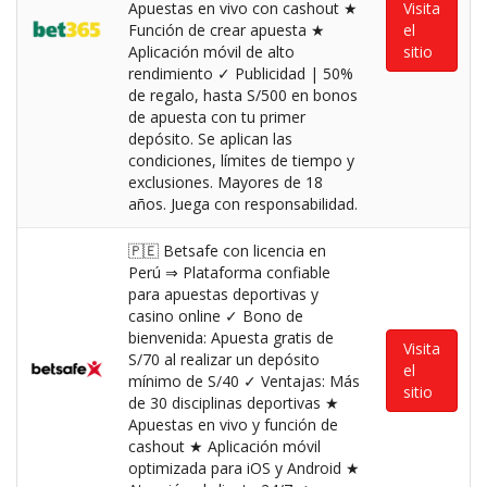
Apuestas en vivo con cashout ★
Visita
Función de crear apuesta ★
el
Aplicación móvil de alto
sitio
rendimiento ✓ Publicidad | 50%
de regalo, hasta S/500 en bonos
de apuesta con tu primer
depósito. Se aplican las
condiciones, límites de tiempo y
exclusiones. Mayores de 18
años. Juega con responsabilidad.
🇵🇪 Betsafe con licencia en
Perú ⇒ Plataforma confiable
para apuestas deportivas y
casino online ✓ Bono de
bienvenida: Apuesta gratis de
Visita
S/70 al realizar un depósito
el
mínimo de S/40 ✓ Ventajas: Más
sitio
de 30 disciplinas deportivas ★
Apuestas en vivo y función de
cashout ★ Aplicación móvil
optimizada para iOS y Android ★