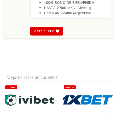
100% BONO DE BIENVENIDA
HASTA
2,500
MXN (Mexico)
Hasta
ARS$5000
(Argentinia)
Visita el sitio
Mejores casas de apuestas:
online
online