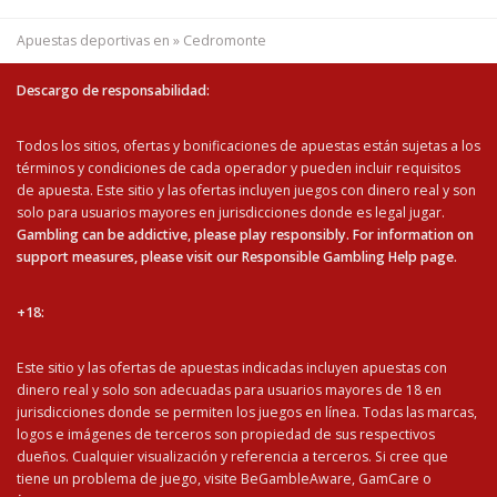
Apuestas deportivas en
»
Cedromonte
Descargo de responsabilidad:
Todos los sitios, ofertas y bonificaciones de apuestas están sujetas a los
términos y condiciones de cada operador y pueden incluir requisitos
de apuesta. Este sitio y las ofertas incluyen juegos con dinero real y son
solo para usuarios mayores en jurisdicciones donde es legal jugar.
Gambling can be addictive, please play responsibly. For information on
support measures, please visit our Responsible Gambling Help page.
+18:
Este sitio y las ofertas de apuestas indicadas incluyen apuestas con
dinero real y solo son adecuadas para usuarios mayores de 18 en
jurisdicciones donde se permiten los juegos en línea. Todas las marcas,
logos e imágenes de terceros son propiedad de sus respectivos
dueños. Cualquier visualización y referencia a terceros. Si cree que
tiene un problema de juego, visite BeGambleAware, GamCare o