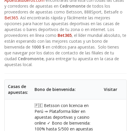
Apuestasbueros.com
encontrarás una lista con todas las casas
y corredores de apuestas en
Cedromonte
de todos los
proveedores de apuestas como Betsson,
888Sport
, Betsafe o
Bet365
. Así encontrarás rápida y fácilmente las mejores
opciones para hacer tus apuestas deportivas en las casas de
apuestas o bares deportivos de tu zona o en internet. Los
proveedores en línea como
Bet365
, el líder mundial absoluto, te
están esperando con las mejores cuotas y un bono de
bienvenida de
1000 $
en créditos para apuestas. Solo tienes
que navegar por los datos de contacto de las filiales de tu
ciudad
Cedromonte
, para entregar tu apuesta en la casa de
apuestas local.
Casas de
Bono de bienvenida:
Visitar
apuestas:
🇵🇪 Betsson con licencia en
Perú ⇒ Plataforma líder en
apuestas deportivas y casino
online ✓ Bono de bienvenida:
100% hasta S/500 en apuestas