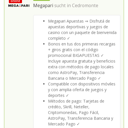
online
Megapari
sucht in
Cedromonte
Megapari Apuestas ⇒ Disfrutá de
apuestas deportivas y juegos de
casino con un paquete de bienvenida
completo ✓
Bonos en tus dos primeras recargas
+ giros gratis con el código
promocional BIGAPUESTAS ✓
Incluye apuesta gratuita y beneficios
extra con métodos de pago locales
como AstroPay, Transferencia
Bancaria o Mercado Pago ✓
Compatible con dispositivos móviles
y con amplia oferta de juegos y
deportes ✓
Métodos de pago: Tarjetas de
crédito, Skrill, Neteller,
Criptomonedas, Pago Fácil,
AstroPay, Transferencia Bancaria y
Mercado Pago ✓