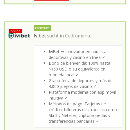
Premium
online
Ivibet
sucht in
Cedromonte
IviBet ⇒ Innovador en apuestas
deportivas y casino en línea ✓
Bono de bienvenida: 100% hasta
$150 USD o su equivalente en
moneda local ✓
Gran oferta de deportes y más de
4.000 juegos de casino ✓
Plataforma moderna con app móvil
intuitiva ✓
Métodos de pago: Tarjetas de
crédito, billeteras electrónicas como
Skrill y Neteller, criptomonedas y
transferencias bancarias ✓