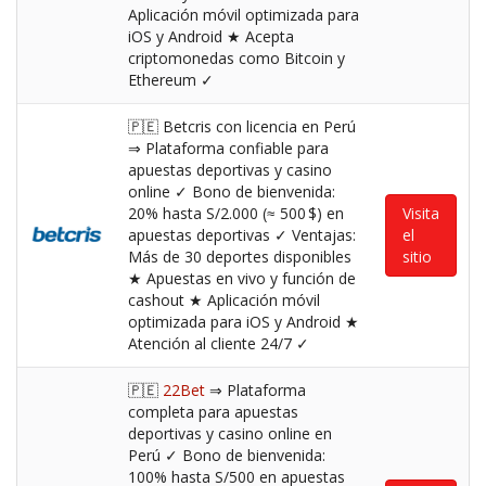
Aplicación móvil optimizada para
iOS y Android ★ Acepta
criptomonedas como Bitcoin y
Ethereum ✓
🇵🇪 Betcris con licencia en Perú
⇒ Plataforma confiable para
apuestas deportivas y casino
online ✓ Bono de bienvenida:
20% hasta S/2.000 (≈ 500 $) en
Visita
apuestas deportivas ✓ Ventajas:
el
Más de 30 deportes disponibles
sitio
★ Apuestas en vivo y función de
cashout ★ Aplicación móvil
optimizada para iOS y Android ★
Atención al cliente 24/7 ✓
🇵🇪
22Bet
⇒ Plataforma
completa para apuestas
deportivas y casino online en
Perú ✓ Bono de bienvenida:
100% hasta S/500 en apuestas