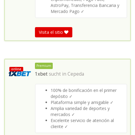
AstroPay, Transferencia Bancaria y
Mercado Pago ✓
Visita el sitio
Premium
online
1xbet
sucht in
Cepeda
100% de bonificación en el primer
depósito ✓
Plataforma simple y amigable ✓
Amplia variedad de deportes y
mercados ✓
Excelente servicio de atención al
cliente ✓