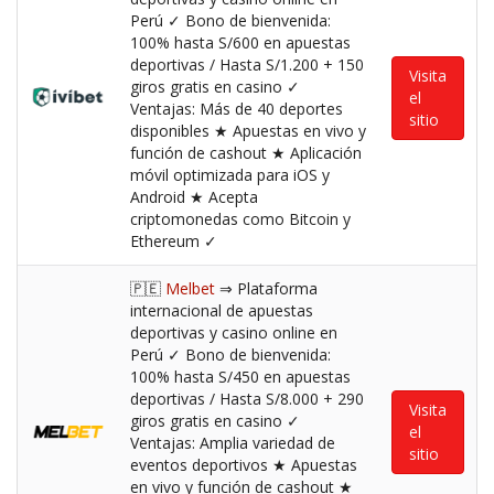
Perú ✓ Bono de bienvenida:
100% hasta S/600 en apuestas
deportivas / Hasta S/1.200 + 150
Visita
giros gratis en casino ✓
el
Ventajas: Más de 40 deportes
sitio
disponibles ★ Apuestas en vivo y
función de cashout ★ Aplicación
móvil optimizada para iOS y
Android ★ Acepta
criptomonedas como Bitcoin y
Ethereum ✓
🇵🇪
Melbet
⇒ Plataforma
internacional de apuestas
deportivas y casino online en
Perú ✓ Bono de bienvenida:
100% hasta S/450 en apuestas
deportivas / Hasta S/8.000 + 290
Visita
giros gratis en casino ✓
el
Ventajas: Amplia variedad de
sitio
eventos deportivos ★ Apuestas
en vivo y función de cashout ★