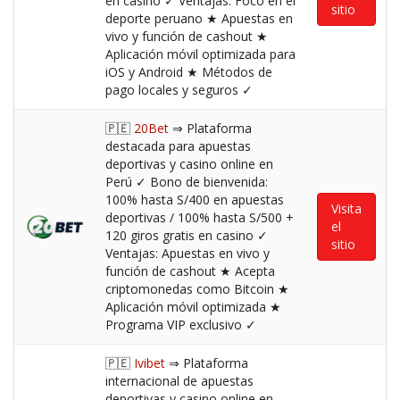
en casino ✓ Ventajas: Foco en el
sitio
deporte peruano ★ Apuestas en
vivo y función de cashout ★
Aplicación móvil optimizada para
iOS y Android ★ Métodos de
pago locales y seguros ✓
🇵🇪
20Bet
⇒ Plataforma
destacada para apuestas
deportivas y casino online en
Perú ✓ Bono de bienvenida:
100% hasta S/400 en apuestas
Visita
deportivas / 100% hasta S/500 +
el
120 giros gratis en casino ✓
sitio
Ventajas: Apuestas en vivo y
función de cashout ★ Acepta
criptomonedas como Bitcoin ★
Aplicación móvil optimizada ★
Programa VIP exclusivo ✓
🇵🇪
Ivibet
⇒ Plataforma
internacional de apuestas
deportivas y casino online en