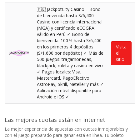
🇵🇪 JackpotCity Casino – Bono
de bienvenida hasta S/6,400
Casino con licencia internacional
(MGA) y certificado eCOGRA,
válido en Perú ✓ Bono de
bienvenida: 100 % hasta S/6,400
en los primeros 4 depósitos
Visita
(S/1,600 por depósito) ✓ Más de
el
500 juegos: tragamonedas,
sitio
blackjack, ruleta y casino en vivo
✓ Pagos locales: Visa,
Mastercard, PagoEfectivo,
AstroPay, Skrill, Neteller y más ✓
Aplicación móvil disponible para
Android e iOS ✓
Las mejores cuotas están en internet
La mejor experiencia de apuestas con cuotas inmejorables y
con el juego preparado para ganar está en línea. Tu boleto