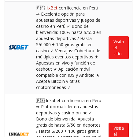
🇵🇪
1xBet
con licencia en Perú
⇒ Excelente opción para
apuestas deportivas y juegos de
casino en Perú ✓ Bono de
bienvenida: 100% hasta S/550 en
apuestas deportivas / Hasta
Visita
S/6.000 + 150 giros gratis en
el
casino ✓ Ventajas: Cobertura de
sitio
múltiples eventos deportivos ★
Apuestas en vivo y función de
cashout ★ Aplicación móvil
compatible con iOS y Android ★
Acepta Bitcoin y otras
criptomonedas ✓
🇵🇪 Inkabet con licencia en Perú
⇒ Plataforma líder en apuestas
deportivas y casino online ✓
Bono de bienvenida: Apuesta
gratis de hasta S/50 en deportes
Visita
/ Hasta S/200 + 100 giros gratis
el