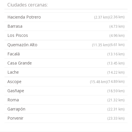
Ciudades cercanas:
Hacienda Potrero
(2.36 km)
(2.37 km)
Barrasa
(4.73 km)
Los Piscos
(4.96 km)
Quemazón Alto
(6.61 km)
(11.35 km)
Facalá
(13.16 km)
Casa Grande
(13.45 km)
Lache
(14.22 km)
Ascope
(14.89 km)
(15.48 km)
Gasñape
(18.59 km)
Roma
(21.32 km)
Garrapón
(22.31 km)
Porvenir
(23.33 km)