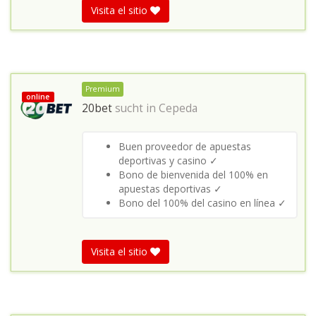
Visita el sitio
Premium
online
20bet
sucht in
Cepeda
Buen proveedor de apuestas
deportivas y casino ✓
Bono de bienvenida del 100% en
apuestas deportivas ✓
Bono del 100% del casino en línea ✓
Visita el sitio