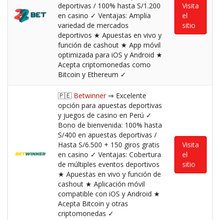
deportivas / 100% hasta S/1.200
Visita
en casino ✓ Ventajas: Amplia
el
variedad de mercados
sitio
deportivos ★ Apuestas en vivo y
función de cashout ★ App móvil
optimizada para iOS y Android ★
Acepta criptomonedas como
Bitcoin y Ethereum ✓
🇵🇪
Betwinner
⇒ Excelente
opción para apuestas deportivas
y juegos de casino en Perú ✓
Bono de bienvenida: 100% hasta
S/400 en apuestas deportivas /
Hasta S/6.500 + 150 giros gratis
Visita
en casino ✓ Ventajas: Cobertura
el
de múltiples eventos deportivos
sitio
★ Apuestas en vivo y función de
cashout ★ Aplicación móvil
compatible con iOS y Android ★
Acepta Bitcoin y otras
criptomonedas ✓