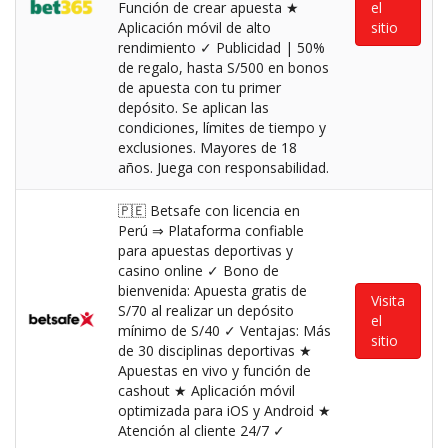
Función de crear apuesta ★
el
Aplicación móvil de alto
sitio
rendimiento ✓ Publicidad | 50%
de regalo, hasta S/500 en bonos
de apuesta con tu primer
depósito. Se aplican las
condiciones, límites de tiempo y
exclusiones. Mayores de 18
años. Juega con responsabilidad.
🇵🇪 Betsafe con licencia en
Perú ⇒ Plataforma confiable
para apuestas deportivas y
casino online ✓ Bono de
bienvenida: Apuesta gratis de
Visita
S/70 al realizar un depósito
el
mínimo de S/40 ✓ Ventajas: Más
sitio
de 30 disciplinas deportivas ★
Apuestas en vivo y función de
cashout ★ Aplicación móvil
optimizada para iOS y Android ★
Atención al cliente 24/7 ✓