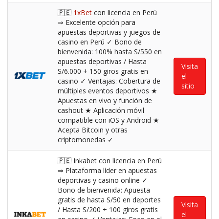
🇵🇪
1xBet
con licencia en Perú
⇒ Excelente opción para
apuestas deportivas y juegos de
casino en Perú ✓ Bono de
bienvenida: 100% hasta S/550 en
apuestas deportivas / Hasta
Visita
S/6.000 + 150 giros gratis en
el
casino ✓ Ventajas: Cobertura de
sitio
múltiples eventos deportivos ★
Apuestas en vivo y función de
cashout ★ Aplicación móvil
compatible con iOS y Android ★
Acepta Bitcoin y otras
criptomonedas ✓
🇵🇪 Inkabet con licencia en Perú
⇒ Plataforma líder en apuestas
deportivas y casino online ✓
Bono de bienvenida: Apuesta
gratis de hasta S/50 en deportes
Visita
/ Hasta S/200 + 100 giros gratis
el