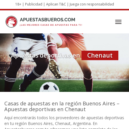
Skip
18+ | Publicidad | Aplican T&C | Juega con responsabilidad
to
main
content
Toggl
navig
Apuestas deportivas en
Chenaut
Casas de apuestas en la región Buenos Aires –
Apuestas deportivas en Chenaut
Aquí encontrarás todos los proveedores de apuestas deportivas
en tu región Buenos Aires, Chenaut, Argentina. En