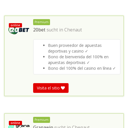
Premium
online
20bet
sucht in
Chenaut
Buen proveedor de apuestas
deportivas y casino ✓
Bono de bienvenida del 100% en
apuestas deportivas ✓
Bono del 100% del casino en línea ✓
Visita el sitio
Premium
online
Granawin
sucht in
Chenaut