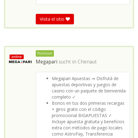
Visita el sitio
Premium
online
Megapari
sucht in
Chenaut
Megapari Apuestas ⇒ Disfrutá de
apuestas deportivas y juegos de
casino con un paquete de bienvenida
completo ✓
Bonos en tus dos primeras recargas
+ giros gratis con el código
promocional BIGAPUESTAS ✓
Incluye apuesta gratuita y beneficios
extra con métodos de pago locales
como AstroPay, Transferencia