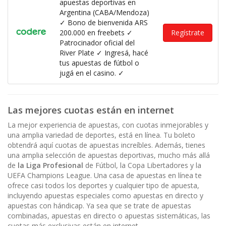
apuestas deportivas en
Argentina (CABA/Mendoza)
✓ Bono de bienvenida ARS
200.000 en freebets ✓
Regístrate
Patrocinador oficial del
River Plate ✓ Ingresá, hacé
tus apuestas de fútbol o
jugá en el casino. ✓
Las mejores cuotas están en internet
La mejor experiencia de apuestas, con cuotas inmejorables y
una amplia variedad de deportes, está en línea. Tu boleto
obtendrá aquí cuotas de apuestas increíbles. Además, tienes
una amplia selección de apuestas deportivas, mucho más allá
de
la Liga Profesional
de Fútbol, la Copa Libertadores y la
UEFA Champions League. Una casa de apuestas en línea te
ofrece casi todos los deportes y cualquier tipo de apuesta,
incluyendo apuestas especiales como apuestas en directo y
apuestas con hándicap. Ya sea que se trate de apuestas
combinadas, apuestas en directo o apuestas sistemáticas, las
cuotas más exclusivas están en internet.