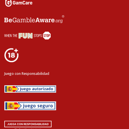
Juego con Responsabilidad