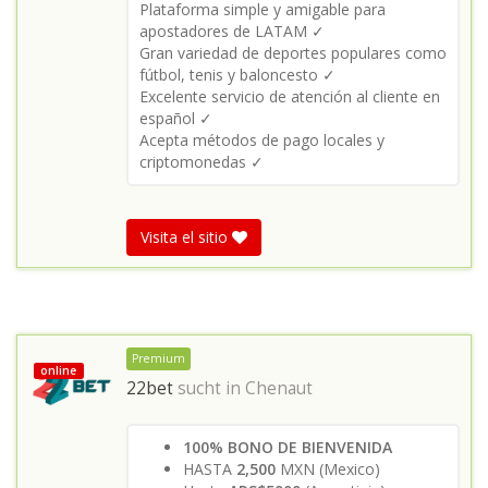
Plataforma simple y amigable para
apostadores de LATAM ✓
Gran variedad de deportes populares como
fútbol, tenis y baloncesto ✓
Excelente servicio de atención al cliente en
español ✓
Acepta métodos de pago locales y
criptomonedas ✓
Visita el sitio
Premium
online
22bet
sucht in
Chenaut
100% BONO DE BIENVENIDA
HASTA
2,500
MXN (Mexico)