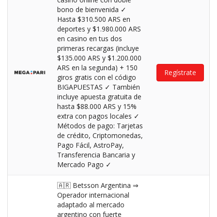
bono de bienvenida ✓
Hasta $310.500 ARS en
deportes y $1.980.000 ARS
en casino en tus dos
primeras recargas (incluye
$135.000 ARS y $1.200.000
ARS en la segunda) + 150
Regístrate
giros gratis con el código
BIGAPUESTAS ✓ También
incluye apuesta gratuita de
hasta $88.000 ARS y 15%
extra con pagos locales ✓
Métodos de pago: Tarjetas
de crédito, Criptomonedas,
Pago Fácil, AstroPay,
Transferencia Bancaria y
Mercado Pago ✓
🇦🇷 Betsson Argentina ⇒
Operador internacional
adaptado al mercado
argentino con fuerte