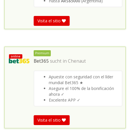
Hasta
ARS$5000
(Argentinia)
Visita el sitio
Premium
online
Bet365
sucht in
Chenaut
Apueste con seguridad con el líder
mundial Bet365 ★
Asegure el 100% de la bonificación
ahora ✓
Excelente APP ✓
Visita el sitio