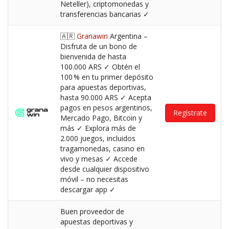
Neteller), criptomonedas y
transferencias bancarias ✓
🇦🇷
Granawin
Argentina –
Disfruta de un bono de
bienvenida de hasta
100.000 ARS ✓ Obtén el
100 % en tu primer depósito
para apuestas deportivas,
hasta 90.000 ARS ✓ Acepta
pagos en pesos argentinos,
Regístrate
Mercado Pago, Bitcoin y
más ✓ Explora más de
2.000 juegos, incluidos
tragamonedas, casino en
vivo y mesas ✓ Accede
desde cualquier dispositivo
móvil – no necesitas
descargar app ✓
Buen proveedor de
apuestas deportivas y