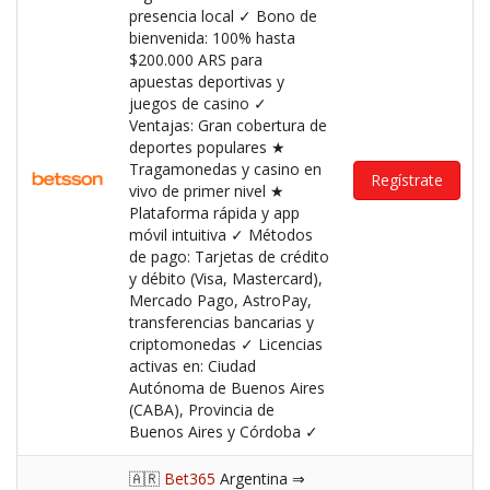
presencia local ✓ Bono de
bienvenida: 100% hasta
$200.000 ARS para
apuestas deportivas y
juegos de casino ✓
Ventajas: Gran cobertura de
deportes populares ★
Tragamonedas y casino en
Regístrate
vivo de primer nivel ★
Plataforma rápida y app
móvil intuitiva ✓ Métodos
de pago: Tarjetas de crédito
y débito (Visa, Mastercard),
Mercado Pago, AstroPay,
transferencias bancarias y
criptomonedas ✓ Licencias
activas en: Ciudad
Autónoma de Buenos Aires
(CABA), Provincia de
Buenos Aires y Córdoba ✓
🇦🇷
Bet365
Argentina ⇒