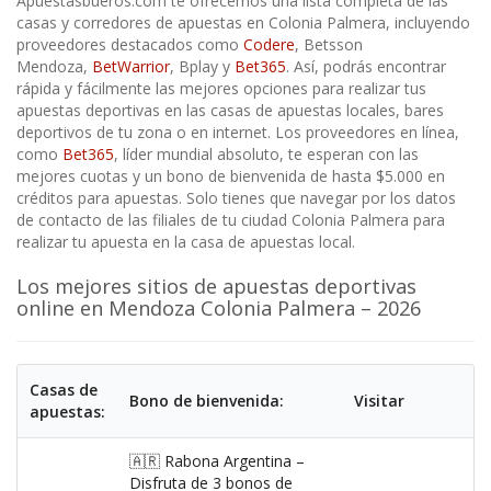
Apuestasbueros.com te ofrecemos una lista completa de las
casas y corredores de apuestas en Colonia Palmera, incluyendo
proveedores destacados como
Codere
, Betsson
Mendoza,
BetWarrior
, Bplay y
Bet365
. Así, podrás encontrar
rápida y fácilmente las mejores opciones para realizar tus
apuestas deportivas en las casas de apuestas locales, bares
deportivos de tu zona o en internet. Los proveedores en línea,
como
Bet365
, líder mundial absoluto, te esperan con las
mejores cuotas y un bono de bienvenida de hasta $5.000 en
créditos para apuestas. Solo tienes que navegar por los datos
de contacto de las filiales de tu ciudad Colonia Palmera para
realizar tu apuesta en la casa de apuestas local.
Los mejores sitios de apuestas deportivas
online en Mendoza Colonia Palmera – 2026
Casas de
Bono de bienvenida:
Visitar
apuestas:
🇦🇷 Rabona Argentina –
Disfruta de 3 bonos de