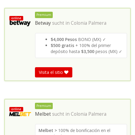
Premium
online
Betway
sucht in
Colonia Palmera
$4,000 Pesos
BONO (MX) ✓
$500 gratis
+ 100% del primer
depósito hasta
$3,500
pesos (MX) ✓
Visita el sitio
Premium
online
Melbet
sucht in
Colonia Palmera
Melbet >
100% de bonificación en el