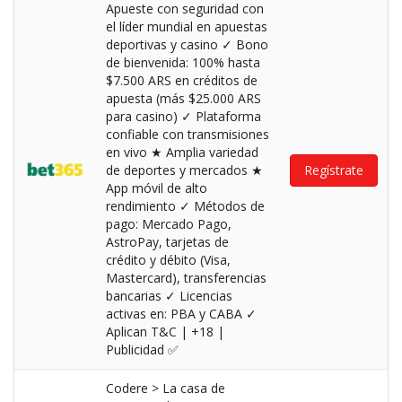
Apueste con seguridad con
el líder mundial en apuestas
deportivas y casino ✓ Bono
de bienvenida: 100% hasta
$7.500 ARS en créditos de
apuesta (más $25.000 ARS
para casino) ✓ Plataforma
confiable con transmisiones
en vivo ★ Amplia variedad
de deportes y mercados ★
Regístrate
App móvil de alto
rendimiento ✓ Métodos de
pago: Mercado Pago,
AstroPay, tarjetas de
crédito y débito (Visa,
Mastercard), transferencias
bancarias ✓ Licencias
activas en: PBA y CABA ✓
Aplican T&C | +18 |
Publicidad ✅
Codere > La casa de