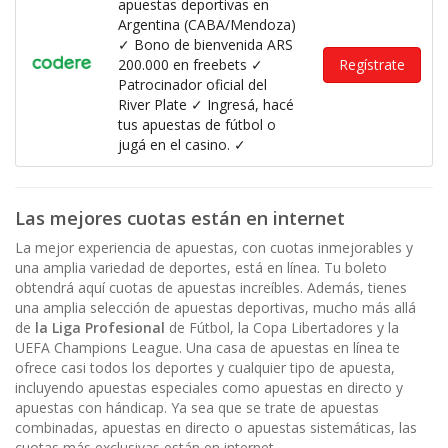
apuestas deportivas en
Argentina (CABA/Mendoza)
✓ Bono de bienvenida ARS
200.000 en freebets ✓
Regístrate
Patrocinador oficial del
River Plate ✓ Ingresá, hacé
tus apuestas de fútbol o
jugá en el casino. ✓
Las mejores cuotas están en internet
La mejor experiencia de apuestas, con cuotas inmejorables y
una amplia variedad de deportes, está en línea. Tu boleto
obtendrá aquí cuotas de apuestas increíbles. Además, tienes
una amplia selección de apuestas deportivas, mucho más allá
de
la Liga Profesional
de Fútbol, la Copa Libertadores y la
UEFA Champions League. Una casa de apuestas en línea te
ofrece casi todos los deportes y cualquier tipo de apuesta,
incluyendo apuestas especiales como apuestas en directo y
apuestas con hándicap. Ya sea que se trate de apuestas
combinadas, apuestas en directo o apuestas sistemáticas, las
cuotas más exclusivas están en internet.