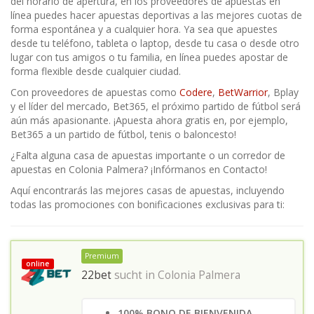
del horario de apertura, en los proveedores de apuestas en
línea puedes hacer apuestas deportivas a las mejores cuotas de
forma espontánea y a cualquier hora. Ya sea que apuestes
desde tu teléfono, tableta o laptop, desde tu casa o desde otro
lugar con tus amigos o tu familia, en línea puedes apostar de
forma flexible desde cualquier ciudad.
Con proveedores de apuestas como
Codere
,
BetWarrior
, Bplay
y el líder del mercado, Bet365, el próximo partido de fútbol será
aún más apasionante. ¡Apuesta ahora gratis en, por ejemplo,
Bet365 a un partido de fútbol, tenis o baloncesto!
¿Falta alguna casa de apuestas importante o un corredor de
apuestas en Colonia Palmera? ¡Infórmanos en Contacto!
Aquí encontrarás las mejores casas de apuestas, incluyendo
todas las promociones con bonificaciones exclusivas para ti:
Premium
online
22bet
sucht in
Colonia Palmera
100% BONO DE BIENVENIDA