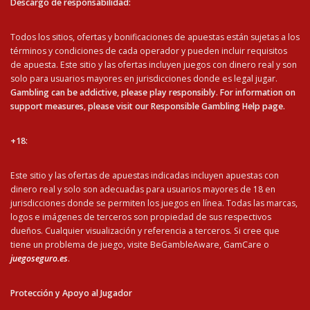
Descargo de responsabilidad:
Todos los sitios, ofertas y bonificaciones de apuestas están sujetas a los
términos y condiciones de cada operador y pueden incluir requisitos
de apuesta. Este sitio y las ofertas incluyen juegos con dinero real y son
solo para usuarios mayores en jurisdicciones donde es legal jugar.
Gambling can be addictive, please play responsibly. For information on
support measures, please visit our Responsible Gambling Help page.
+18:
Este sitio y las ofertas de apuestas indicadas incluyen apuestas con
dinero real y solo son adecuadas para usuarios mayores de 18 en
jurisdicciones donde se permiten los juegos en línea. Todas las marcas,
logos e imágenes de terceros son propiedad de sus respectivos
dueños. Cualquier visualización y referencia a terceros. Si cree que
tiene un problema de juego, visite BeGambleAware, GamCare o
juegoseguro.es
.
Protección y Apoyo al Jugador