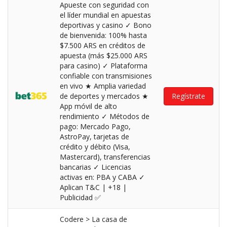
Apueste con seguridad con
el líder mundial en apuestas
deportivas y casino ✓ Bono
de bienvenida: 100% hasta
$7.500 ARS en créditos de
apuesta (más $25.000 ARS
para casino) ✓ Plataforma
confiable con transmisiones
en vivo ★ Amplia variedad
de deportes y mercados ★
Regístrate
App móvil de alto
rendimiento ✓ Métodos de
pago: Mercado Pago,
AstroPay, tarjetas de
crédito y débito (Visa,
Mastercard), transferencias
bancarias ✓ Licencias
activas en: PBA y CABA ✓
Aplican T&C | +18 |
Publicidad ✅
Codere > La casa de