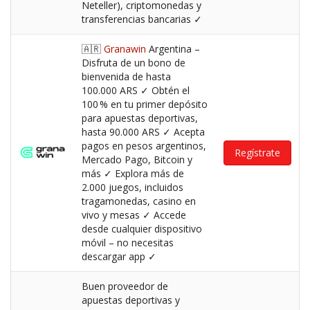
Neteller), criptomonedas y
transferencias bancarias ✓
🇦🇷
Granawin
Argentina –
Disfruta de un bono de
bienvenida de hasta
100.000 ARS ✓ Obtén el
100 % en tu primer depósito
para apuestas deportivas,
hasta 90.000 ARS ✓ Acepta
pagos en pesos argentinos,
Regístrate
Mercado Pago, Bitcoin y
más ✓ Explora más de
2.000 juegos, incluidos
tragamonedas, casino en
vivo y mesas ✓ Accede
desde cualquier dispositivo
móvil – no necesitas
descargar app ✓
Buen proveedor de
apuestas deportivas y