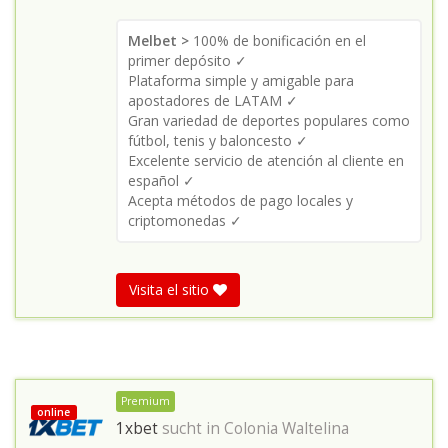
Melbet >
100% de bonificación en el
primer depósito ✓
Plataforma simple y amigable para
apostadores de LATAM ✓
Gran variedad de deportes populares como
fútbol, tenis y baloncesto ✓
Excelente servicio de atención al cliente en
español ✓
Acepta métodos de pago locales y
criptomonedas ✓
Visita el sitio
Premium
online
1xbet
sucht in
Colonia Waltelina