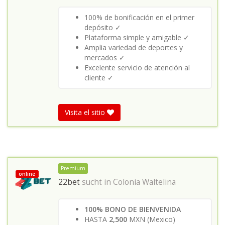
100% de bonificación en el primer
depósito ✓
Plataforma simple y amigable ✓
Amplia variedad de deportes y
mercados ✓
Excelente servicio de atención al
cliente ✓
Visita el sitio
Premium
online
22bet
sucht in
Colonia Waltelina
100% BONO DE BIENVENIDA
HASTA
2,500
MXN (Mexico)