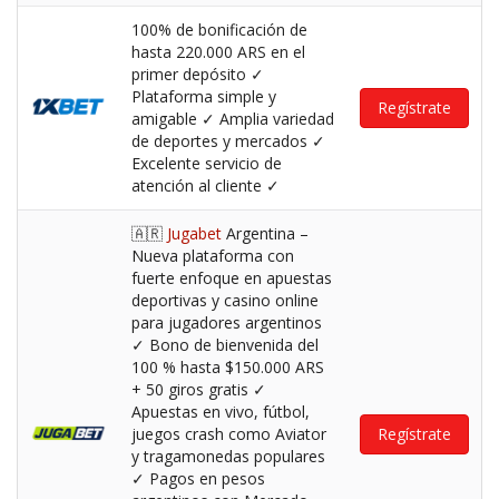
100% de bonificación de
hasta 220.000 ARS en el
primer depósito ✓
Plataforma simple y
Regístrate
amigable ✓ Amplia variedad
de deportes y mercados ✓
Excelente servicio de
atención al cliente ✓
🇦🇷
Jugabet
Argentina –
Nueva plataforma con
fuerte enfoque en apuestas
deportivas y casino online
para jugadores argentinos
✓ Bono de bienvenida del
100 % hasta $150.000 ARS
+ 50 giros gratis ✓
Apuestas en vivo, fútbol,
juegos crash como Aviator
Regístrate
y tragamonedas populares
✓ Pagos en pesos