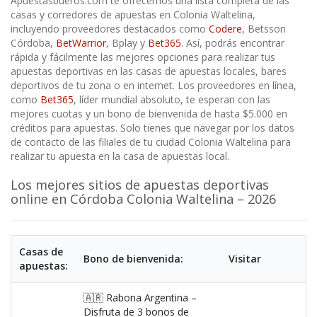
Apuestasbueros.com te ofrecemos una lista completa de las
casas y corredores de apuestas en Colonia Waltelina,
incluyendo proveedores destacados como
Codere
, Betsson
Córdoba,
BetWarrior
, Bplay y
Bet365
. Así, podrás encontrar
rápida y fácilmente las mejores opciones para realizar tus
apuestas deportivas en las casas de apuestas locales, bares
deportivos de tu zona o en internet. Los proveedores en línea,
como
Bet365
, líder mundial absoluto, te esperan con las
mejores cuotas y un bono de bienvenida de hasta $5.000 en
créditos para apuestas. Solo tienes que navegar por los datos
de contacto de las filiales de tu ciudad Colonia Waltelina para
realizar tu apuesta en la casa de apuestas local.
Los mejores sitios de apuestas deportivas
online en Córdoba Colonia Waltelina – 2026
Casas de
Bono de bienvenida:
Visitar
apuestas:
🇦🇷 Rabona Argentina –
Disfruta de 3 bonos de