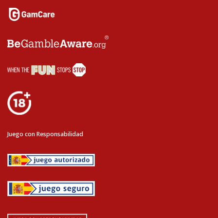
Juego con Responsabilidad