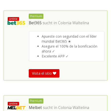
Premium
online
Bet365
sucht in
Colonia Waltelina
Apueste con seguridad con el líder
mundial Bet365 ★
Asegure el 100% de la bonificación
ahora ✓
Excelente APP ✓
Visita el sitio
Premium
online
Melbet
sucht in
Colonia Waltelina