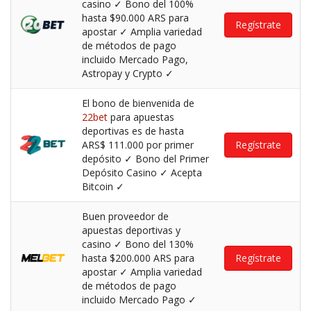
casino ✓ Bono del 100%
hasta $90.000 ARS para
Regístrate
apostar ✓ Amplia variedad
de métodos de pago
incluido Mercado Pago,
Astropay y Crypto ✓
El bono de bienvenida de
22bet
para apuestas
deportivas es de hasta
ARS$ 111.000 por primer
Regístrate
depósito ✓ Bono del Primer
Depósito Casino ✓ Acepta
Bitcoin ✓
Buen proveedor de
apuestas deportivas y
casino ✓ Bono del 130%
hasta $200.000 ARS para
Regístrate
apostar ✓ Amplia variedad
de métodos de pago
incluido Mercado Pago ✓