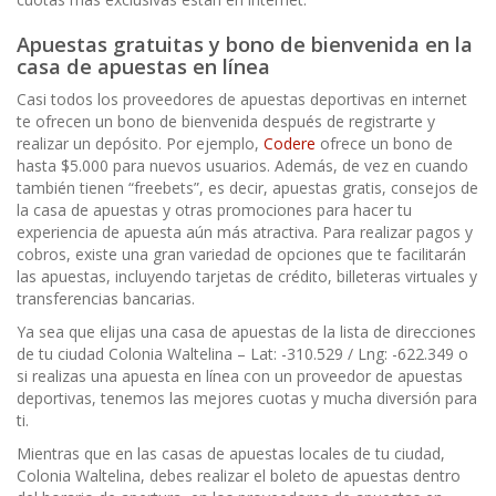
Apuestas gratuitas y bono de bienvenida en la
casa de apuestas en línea
Casi todos los proveedores de apuestas deportivas en internet
te ofrecen un bono de bienvenida después de registrarte y
realizar un depósito. Por ejemplo,
Codere
ofrece un bono de
hasta $5.000 para nuevos usuarios. Además, de vez en cuando
también tienen “freebets”, es decir, apuestas gratis, consejos de
la casa de apuestas y otras promociones para hacer tu
experiencia de apuesta aún más atractiva. Para realizar pagos y
cobros, existe una gran variedad de opciones que te facilitarán
las apuestas, incluyendo tarjetas de crédito, billeteras virtuales y
transferencias bancarias.
Ya sea que elijas una casa de apuestas de la lista de direcciones
de tu ciudad Colonia Waltelina – Lat: -310.529 / Lng: -622.349 o
si realizas una apuesta en línea con un proveedor de apuestas
deportivas, tenemos las mejores cuotas y mucha diversión para
ti.
Mientras que en las casas de apuestas locales de tu ciudad,
Colonia Waltelina, debes realizar el boleto de apuestas dentro