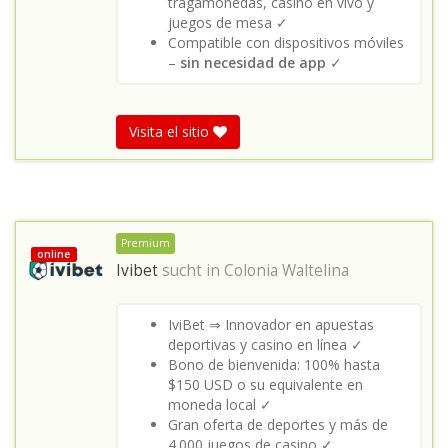
tragamonedas, casino en vivo y
juegos de mesa ✓
Compatible con dispositivos móviles
–
sin necesidad de app
✓
Visita el sitio
Premium
online
Ivibet
sucht in
Colonia Waltelina
IviBet ⇒ Innovador en apuestas
deportivas y casino en línea ✓
Bono de bienvenida: 100% hasta
$150 USD o su equivalente en
moneda local ✓
Gran oferta de deportes y más de
4.000 juegos de casino ✓