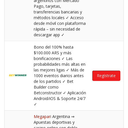
argentinos con Mercado
Pago, tarjetas,
transferencias bancarias y
métodos locales ✓ Acceso
desde móvil con plataforma
rápida – sin necesidad de
descargar app ✓
Bono del 100% hasta
$100.000 ARS y más
bonificaciones ✓ Las
probabilidades más altas en
las mejores ligas ✓ Más de
1000 eventos diarios antes
Regístrate
de los partidos ✓ Bet
Builder como
Betconstructor ✓ Aplicación
Android/iOS & Soporte 24/7
✓
Megapari
Argentina ⇒
Apuestas deportivas y
casino online con doble