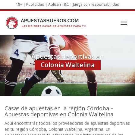
Skip
18+ | Publicidad | Aplican T&C | Juega con responsabilidad
to
main
content
Toggl
navig
Apuestas deportivas en
Colonia Waltelina
Casas de apuestas en la región Córdoba –
Apuestas deportivas en Colonia Waltelina
Aquí encontrarás todos los proveedores de apuestas deportivas
en tu región Córdoba, Colonia Waltelina, Argentina. En