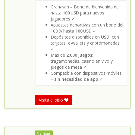
Granawin – Bono de bienvenida de
hasta
100 USD
para nuevos
jugadores ✓
Apuestas deportivas con un bono del
100 % hasta
100 USD
✓
Depósitos disponibles en
USD
, con
tarjetas, e-wallets y criptomonedas
✓
Más de
2.000 juegos
:
tragamonedas, casino en vivo y
juegos de mesa ✓
Compatible con dispositivos móviles
–
sin necesidad de app
✓
Visita el sitio
Premium