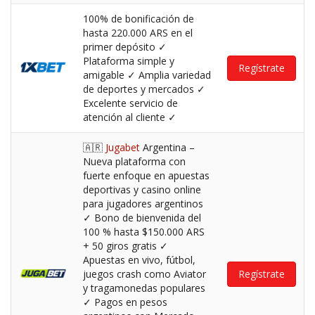
100% de bonificación de
hasta 220.000 ARS en el
primer depósito ✓
Plataforma simple y
Regístrate
amigable ✓ Amplia variedad
de deportes y mercados ✓
Excelente servicio de
atención al cliente ✓
🇦🇷
Jugabet
Argentina –
Nueva plataforma con
fuerte enfoque en apuestas
deportivas y casino online
para jugadores argentinos
✓ Bono de bienvenida del
100 % hasta $150.000 ARS
+ 50 giros gratis ✓
Apuestas en vivo, fútbol,
juegos crash como Aviator
Regístrate
y tragamonedas populares
✓ Pagos en pesos