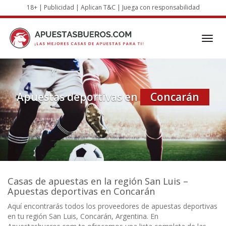
Skip
18+ | Publicidad | Aplican T&C | Juega con responsabilidad
to
main
content
Toggl
navig
Apuestas deportivas en
Concarán
Casas de apuestas en la región San Luis –
Apuestas deportivas en Concarán
Aquí encontrarás todos los proveedores de apuestas deportivas
en tu región San Luis, Concarán, Argentina. En