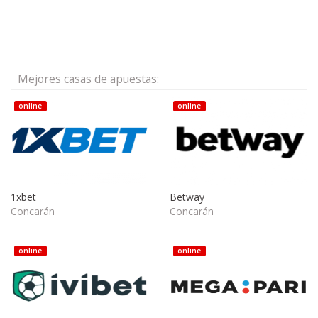
Mejores casas de apuestas:
online
online
1xbet
Betway
Concarán
Concarán
online
online