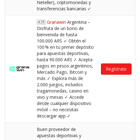
Neteller), criptomonedas y
transferencias bancarias ✓
🇦🇷
Granawin
Argentina –
Disfruta de un bono de
bienvenida de hasta
100.000 ARS ✓ Obtén el
100 % en tu primer depósito
para apuestas deportivas,
hasta 90.000 ARS ✓ Acepta
pagos en pesos argentinos,
Regístrate
Mercado Pago, Bitcoin y
más ✓ Explora más de
2.000 juegos, incluidos
tragamonedas, casino en
vivo y mesas ✓ Accede
desde cualquier dispositivo
móvil – no necesitas
descargar app ✓
Buen proveedor de
apuestas deportivas y