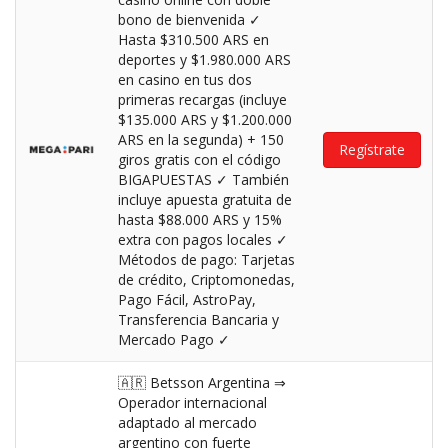
bono de bienvenida ✓
Hasta $310.500 ARS en
deportes y $1.980.000 ARS
en casino en tus dos
primeras recargas (incluye
$135.000 ARS y $1.200.000
ARS en la segunda) + 150
Regístrate
giros gratis con el código
BIGAPUESTAS ✓ También
incluye apuesta gratuita de
hasta $88.000 ARS y 15%
extra con pagos locales ✓
Métodos de pago: Tarjetas
de crédito, Criptomonedas,
Pago Fácil, AstroPay,
Transferencia Bancaria y
Mercado Pago ✓
🇦🇷 Betsson Argentina ⇒
Operador internacional
adaptado al mercado
argentino con fuerte