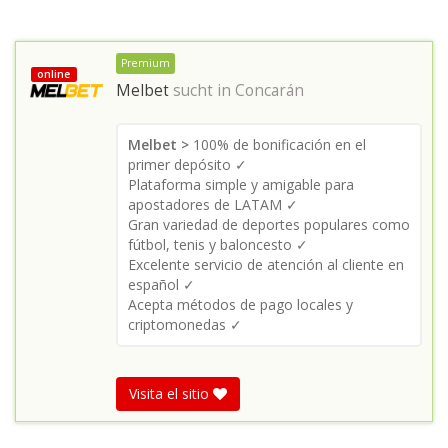
Premium
online
Melbet
sucht in
Concarán
Melbet >
100% de bonificación en el
primer depósito ✓
Plataforma simple y amigable para
apostadores de LATAM ✓
Gran variedad de deportes populares como
fútbol, tenis y baloncesto ✓
Excelente servicio de atención al cliente en
español ✓
Acepta métodos de pago locales y
criptomonedas ✓
Visita el sitio