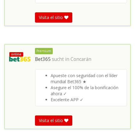
Visita el sitio
Premium
online
Bet365
sucht in
Concarán
Apueste con seguridad con el líder
mundial Bet365 ★
Asegure el 100% de la bonificación
ahora ✓
Excelente APP ✓
Visita el sitio