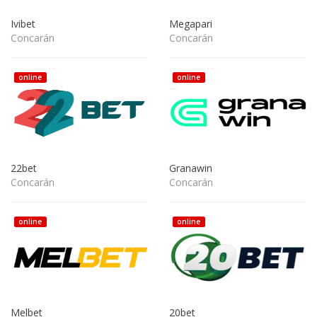
Ivibet
Megapari
Concarán
Concarán
online
online
22bet
Granawin
Concarán
Concarán
online
online
Melbet
20bet