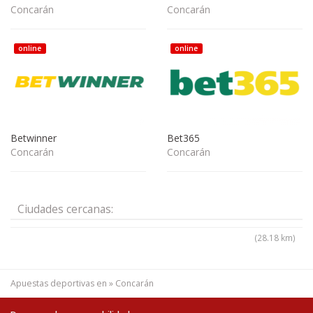
Concarán
Concarán
online
online
Betwinner
Bet365
Concarán
Concarán
Ciudades cercanas:
(28.18 km)
Apuestas deportivas en
»
Concarán