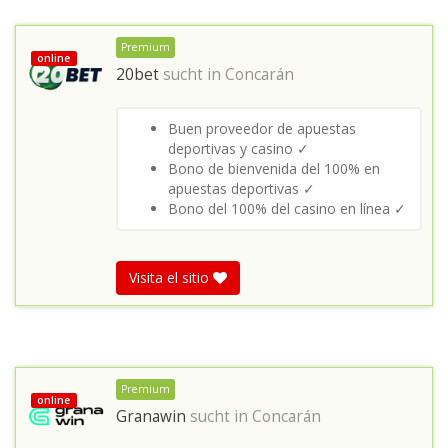
Premium
online
20bet
sucht in
Concarán
Buen proveedor de apuestas
deportivas y casino ✓
Bono de bienvenida del 100% en
apuestas deportivas ✓
Bono del 100% del casino en línea ✓
Visita el sitio
Premium
online
Granawin
sucht in
Concarán