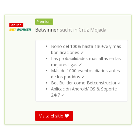
Premium
online
Betwinner
sucht in
Cruz Mojada
Bono del 100% hasta 130€/$ y más
bonificaciones ✓
Las probabilidades más altas en las
mejores ligas ✓
Más de 1000 eventos diarios antes
de los partidos ✓
Bet Builder como Betconstructor ✓
Aplicación Android/iOS & Soporte
24/7 ✓
Visita el sitio