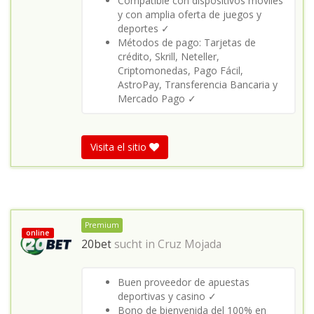
Compatible con dispositivos móviles
y con amplia oferta de juegos y
deportes ✓
Métodos de pago: Tarjetas de
crédito, Skrill, Neteller,
Criptomonedas, Pago Fácil,
AstroPay, Transferencia Bancaria y
Mercado Pago ✓
Visita el sitio
Premium
online
20bet
sucht in
Cruz Mojada
Buen proveedor de apuestas
deportivas y casino ✓
Bono de bienvenida del 100% en