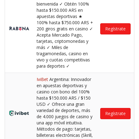
bienvenida ✓ Obtén 100%
hasta $150.000 ARS en
apuestas deportivas ★
100% hasta $750.000 ARS +
200 giros gratis en casino ✓
Regístrate
Acepta Mercado Pago,
tarjetas, criptomonedas y
más ✓ Miles de
tragamonedas, casino en
vivo y cuotas competitivas
para deportes ✓
IviBet
Argentina: Innovador
en apuestas deportivas y
casino con bono del 100%
hasta $150.000 ARS / $150
USD ✓ Ofrece una gran
variedad de deportes, más
Regístrate
de 4.000 juegos de casino y
una app móvil intuitiva.
Métodos de pago: tarjetas,
billeteras electrónicas (Skrill,