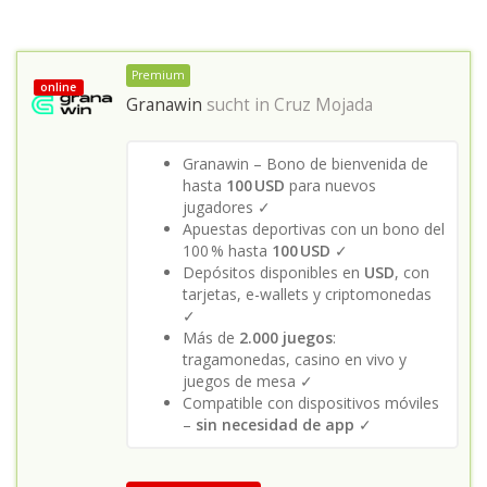
Premium
online
Granawin
sucht in
Cruz Mojada
Granawin – Bono de bienvenida de
hasta
100 USD
para nuevos
jugadores ✓
Apuestas deportivas con un bono del
100 % hasta
100 USD
✓
Depósitos disponibles en
USD
, con
tarjetas, e-wallets y criptomonedas
✓
Más de
2.000 juegos
:
tragamonedas, casino en vivo y
juegos de mesa ✓
Compatible con dispositivos móviles
–
sin necesidad de app
✓