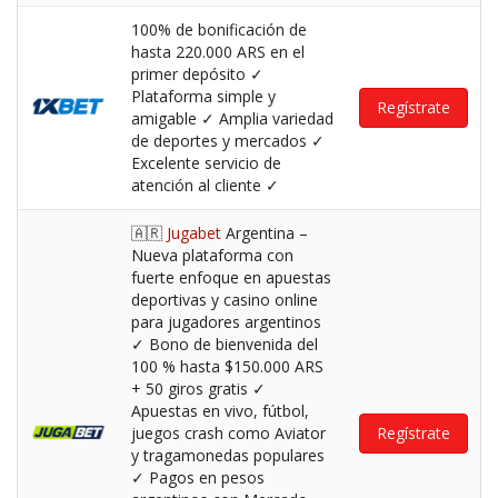
100% de bonificación de
hasta 220.000 ARS en el
primer depósito ✓
Plataforma simple y
Regístrate
amigable ✓ Amplia variedad
de deportes y mercados ✓
Excelente servicio de
atención al cliente ✓
🇦🇷
Jugabet
Argentina –
Nueva plataforma con
fuerte enfoque en apuestas
deportivas y casino online
para jugadores argentinos
✓ Bono de bienvenida del
100 % hasta $150.000 ARS
+ 50 giros gratis ✓
Apuestas en vivo, fútbol,
juegos crash como Aviator
Regístrate
y tragamonedas populares
✓ Pagos en pesos