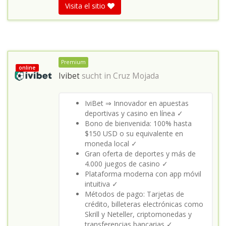
Visita el sitio
Premium
online
Ivibet
sucht in
Cruz Mojada
IviBet ⇒ Innovador en apuestas
deportivas y casino en línea ✓
Bono de bienvenida: 100% hasta
$150 USD o su equivalente en
moneda local ✓
Gran oferta de deportes y más de
4.000 juegos de casino ✓
Plataforma moderna con app móvil
intuitiva ✓
Métodos de pago: Tarjetas de
crédito, billeteras electrónicas como
Skrill y Neteller, criptomonedas y
transferencias bancarias ✓