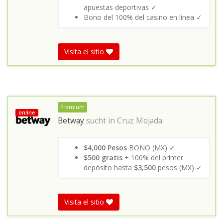
apuestas deportivas ✓
Bono del 100% del casino en línea ✓
Visita el sitio
Premium
online
Betway
sucht in
Cruz Mojada
$4,000 Pesos
BONO (MX) ✓
$500 gratis
+ 100% del primer
depósito hasta
$3,500
pesos (MX) ✓
Visita el sitio