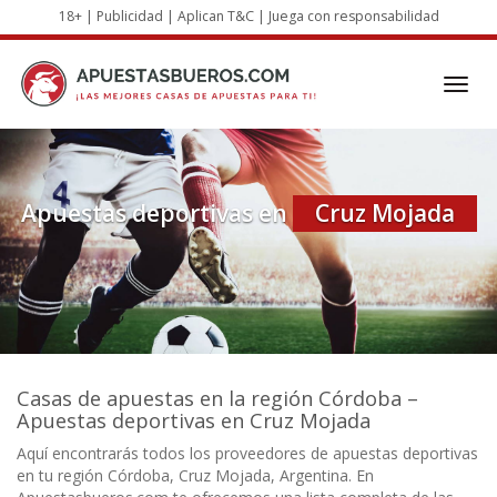
Skip
18+ | Publicidad | Aplican T&C | Juega con responsabilidad
to
main
content
Toggl
navig
Apuestas deportivas en
Cruz Mojada
Casas de apuestas en la región Córdoba –
Apuestas deportivas en Cruz Mojada
Aquí encontrarás todos los proveedores de apuestas deportivas
en tu región Córdoba, Cruz Mojada, Argentina. En