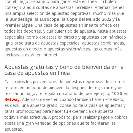
con el juego preparado para ganar está en línea. Tu boleto
conseguirá aquí cuotas de apuestas increíbles. Además, tienes
una amplia selección de apuestas deportivas, mucho más que
la Bundesliga
,
la Eurocopa
,
la Copa del Mundo 2022 y la
Premier Ligue
. Una casa de apuestas en línea te ofrece casi
todos los deportes, y cualquier tipo de apuesta, hasta apuestas
especiales, como apuestas en directo y apuestas con hándicap.
Igual si se trata de apuestas especiales, apuestas combinadas,
apuestas en directo o apuestas sistemáticas, las cuotas más
exclusivas están en internet.
Apuestas gratuitas y bono de bienvenida en la
casa de apuestas en línea
Casi todos los proveedores de apuestas deportivas de internet
te ofrecen un bono de bienvenida después de registrarte y de
realizar un pagoy te regalan un abono de, por ejemplo,
100 $
en
Betway
. Además, de vez en cuando también tienen «freebet»,
es decir, una apuesta gratis, consejos de la casa de apuestas y
otras promociones para hacer tu experiencia de apuesta
todavía más atractiva. A propósito, para realizar pagos y cobros
existe una gran variedad de opciones que te facilitarán las
apuestas.