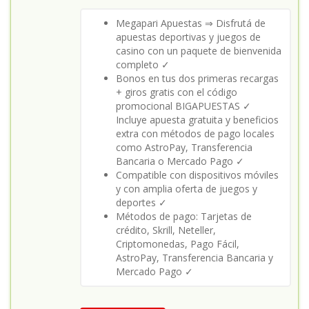
Megapari Apuestas ⇒ Disfrutá de
apuestas deportivas y juegos de
casino con un paquete de bienvenida
completo ✓
Bonos en tus dos primeras recargas
+ giros gratis con el código
promocional BIGAPUESTAS ✓
Incluye apuesta gratuita y beneficios
extra con métodos de pago locales
como AstroPay, Transferencia
Bancaria o Mercado Pago ✓
Compatible con dispositivos móviles
y con amplia oferta de juegos y
deportes ✓
Métodos de pago: Tarjetas de
crédito, Skrill, Neteller,
Criptomonedas, Pago Fácil,
AstroPay, Transferencia Bancaria y
Mercado Pago ✓