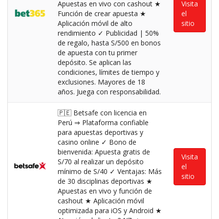
Apuestas en vivo con cashout ★
Visita
Función de crear apuesta ★
el
Aplicación móvil de alto
sitio
rendimiento ✓ Publicidad | 50%
de regalo, hasta S/500 en bonos
de apuesta con tu primer
depósito. Se aplican las
condiciones, límites de tiempo y
exclusiones. Mayores de 18
años. Juega con responsabilidad.
🇵🇪 Betsafe con licencia en
Perú ⇒ Plataforma confiable
para apuestas deportivas y
casino online ✓ Bono de
bienvenida: Apuesta gratis de
Visita
S/70 al realizar un depósito
el
mínimo de S/40 ✓ Ventajas: Más
sitio
de 30 disciplinas deportivas ★
Apuestas en vivo y función de
cashout ★ Aplicación móvil
optimizada para iOS y Android ★