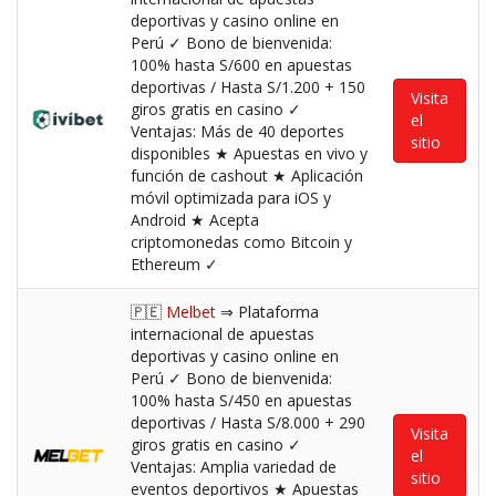
deportivas y casino online en
Perú ✓ Bono de bienvenida:
100% hasta S/600 en apuestas
deportivas / Hasta S/1.200 + 150
Visita
giros gratis en casino ✓
el
Ventajas: Más de 40 deportes
sitio
disponibles ★ Apuestas en vivo y
función de cashout ★ Aplicación
móvil optimizada para iOS y
Android ★ Acepta
criptomonedas como Bitcoin y
Ethereum ✓
🇵🇪
Melbet
⇒ Plataforma
internacional de apuestas
deportivas y casino online en
Perú ✓ Bono de bienvenida:
100% hasta S/450 en apuestas
deportivas / Hasta S/8.000 + 290
Visita
giros gratis en casino ✓
el
Ventajas: Amplia variedad de
sitio
eventos deportivos ★ Apuestas