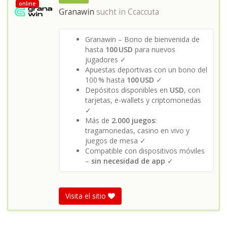
online
Granawin
sucht in
Ccaccuta
Granawin – Bono de bienvenida de
hasta
100 USD
para nuevos
jugadores ✓
Apuestas deportivas con un bono del
100 % hasta
100 USD
✓
Depósitos disponibles en
USD
, con
tarjetas, e-wallets y criptomonedas
✓
Más de
2.000 juegos
:
tragamonedas, casino en vivo y
juegos de mesa ✓
Compatible con dispositivos móviles
–
sin necesidad de app
✓
Visita el sitio