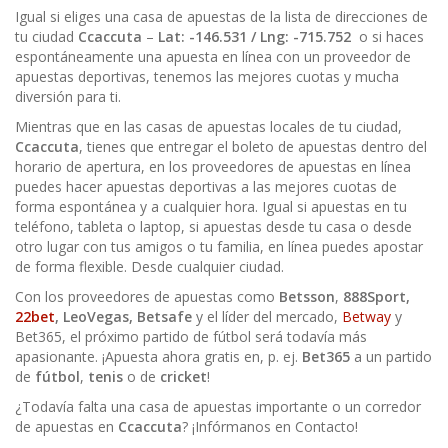
Igual si eliges una casa de apuestas de la lista de direcciones de
tu ciudad
Ccaccuta
–
Lat: -146.531 / Lng: -715.752
o si haces
espontáneamente una apuesta en línea con un proveedor de
apuestas deportivas, tenemos las mejores cuotas y mucha
diversión para ti.
Mientras que en las casas de apuestas locales de tu ciudad,
Ccaccuta
, tienes que entregar el boleto de apuestas dentro del
horario de apertura, en los proveedores de apuestas en línea
puedes hacer apuestas deportivas a las mejores cuotas de
forma espontánea y a cualquier hora. Igual si apuestas en tu
teléfono, tableta o laptop, si apuestas desde tu casa o desde
otro lugar con tus amigos o tu familia, en línea puedes apostar
de forma flexible. Desde cualquier ciudad.
Con los proveedores de apuestas como
Betsson
,
888Sport,
22bet
, LeoVegas, Betsafe
y el líder del mercado,
Betway
y
Bet365, el próximo partido de fútbol será todavía más
apasionante. ¡Apuesta ahora gratis en, p. ej.
Bet365
a un partido
de
fútbol
,
tenis
o de
cricket
!
¿Todavía falta una casa de apuestas importante o un corredor
de apuestas en
Ccaccuta
? ¡Infórmanos en Contacto!