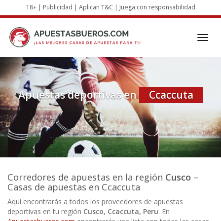
Skip
18+ | Publicidad | Aplican T&C | Juega con responsabilidad
to
main
content
Toggl
navig
Apuestas deportivas en
Ccaccuta
Corredores de apuestas
en la región
Cusco
–
Casas de apuestas en Ccaccuta
Aquí encontrarás a todos los proveedores de apuestas
deportivas en tu región
Cusco
,
Ccaccuta, Peru
. En