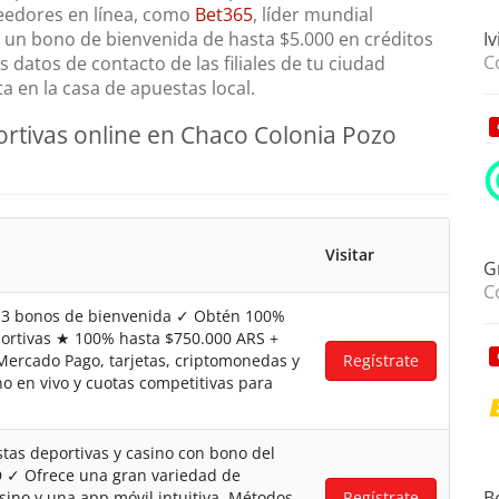
veedores en línea, como
Bet365
, líder mundial
y un bono de bienvenida de hasta $5.000 en créditos
Iv
C
 datos de contacto de las filiales de tu ciudad
a en la casa de apuestas local.
ortivas online en Chaco Colonia Pozo
Visitar
G
C
e 3 bonos de bienvenida ✓ Obtén 100%
ortivas ★ 100% hasta $750.000 ARS +
 Mercado Pago, tarjetas, criptomonedas y
Regístrate
 en vivo y cuotas competitivas para
tas deportivas y casino con bono del
 ✓ Ofrece una gran variedad de
B
sino y una app móvil intuitiva. Métodos
Regístrate