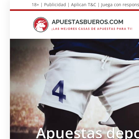
Skip
18+ | Publicidad | Aplican T&C | Juega con respon
to
main
content
Apuestas depo