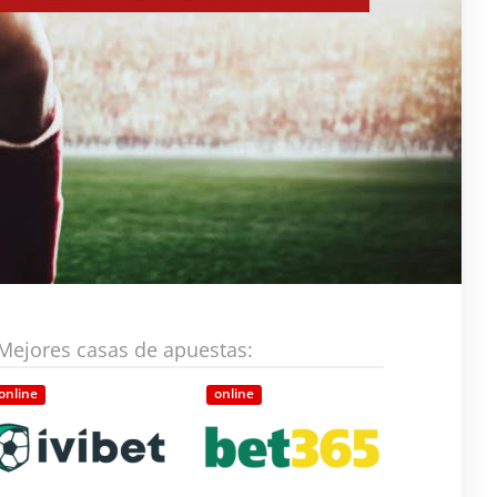
Mejores casas de apuestas:
online
online