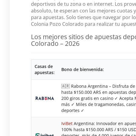
deportivos de tu zona o en internet. Los pro
absoluto, te esperan con las mejores cuotas 
para apuestas. Solo tienes que navegar por los
Colonia Pozo Colorado para realizar tu apuest
Los mejores sitios de apuestas dep
Colorado – 2026
Casas de
Bono de bienvenida:
apuestas:
🇦🇷 Rabona Argentina – Disfruta d
hasta $150.000 ARS en apuestas dep
200 giros gratis en casino ✓ Acepta
más ✓ Miles de tragamonedas, casino
deportes ✓
IviBet
Argentina: Innovador en apues
100% hasta $150.000 ARS / $150 USD
deportes, más de 4.000 juegos de ca