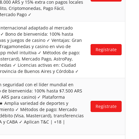
88.000 ARS y 15% extra con pagos locales
ito, Criptomonedas, Pago Fácil,
 Mercado Pago ✓
internacional adaptado al mercado
l ✓ Bono de bienvenida: 100% hasta
as y juegos de casino ✓ Ventajas: Gran
Tragamonedas y casino en vivo de
Regístrate
app móvil intuitiva ✓ Métodos de pago:
Mastercard), Mercado Pago, AstroPay,
nedas ✓ Licencias activas en: Ciudad
rovincia de Buenos Aires y Córdoba ✓
 seguridad con el líder mundial en
o de bienvenida: 100% hasta $7.500 ARS
 ARS para casino) ✓ Plataforma
 ★ Amplia variedad de deportes y
Regístrate
imiento ✓ Métodos de pago: Mercado
 débito (Visa, Mastercard), transferencias
BA y CABA ✓ Aplican T&C | +18 |