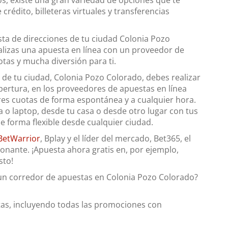
os, existe una gran variedad de opciones que te
 crédito, billeteras virtuales y transferencias
ista de direcciones de tu ciudad Colonia Pozo
realizas una apuesta en línea con un proveedor de
tas y mucha diversión para ti.
 de tu ciudad, Colonia Pozo Colorado, debes realizar
pertura, en los proveedores de apuestas en línea
es cuotas de forma espontánea y a cualquier hora.
a o laptop, desde tu casa o desde otro lugar con tus
de forma flexible desde cualquier ciudad.
BetWarrior
, Bplay y el líder del mercado, Bet365, el
onante. ¡Apuesta ahora gratis en, por ejemplo,
sto!
 un corredor de apuestas en Colonia Pozo Colorado?
tas, incluyendo todas las promociones con