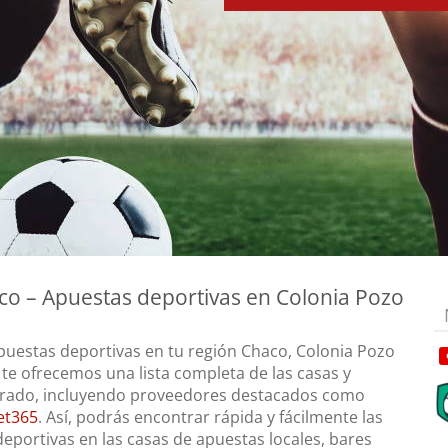
co – Apuestas deportivas en Colonia Pozo
puestas deportivas en tu región Chaco, Colonia Pozo
e ofrecemos una lista completa de las casas y
orado, incluyendo proveedores destacados como
et365
. Así, podrás encontrar rápida y fácilmente las
eportivas en las casas de apuestas locales, bares