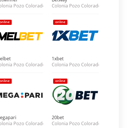
olonia Pozo Colorado
Colonia Pozo Colorado
online
online
elbet
1xbet
olonia Pozo Colorado
Colonia Pozo Colorado
online
online
egapari
20bet
olonia Pozo Colorado
Colonia Pozo Colorado