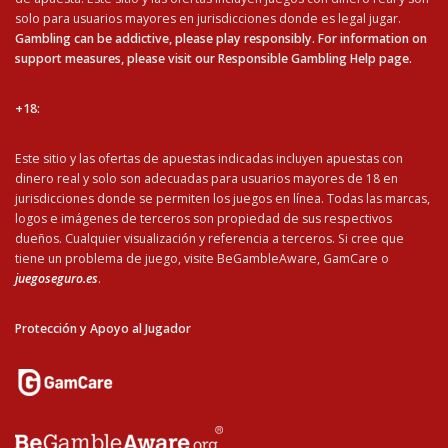
solo para usuarios mayores en jurisdicciones donde es legal jugar.
Gambling can be addictive, please play responsibly. For information on
support measures, please visit our Responsible Gambling Help page.
+18:
Este sitio y las ofertas de apuestas indicadas incluyen apuestas con
dinero real y solo son adecuadas para usuarios mayores de 18 en
jurisdicciones donde se permiten los juegos en línea. Todas las marcas,
logos e imágenes de terceros son propiedad de sus respectivos
dueños. Cualquier visualización y referencia a terceros. Si cree que
tiene un problema de juego, visite BeGambleAware, GamCare o
juegoseguro.es
.
Protección y Apoyo al Jugador