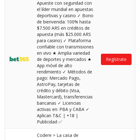
Apueste con seguridad con
el líder mundial en apuestas
deportivas y casino ✓ Bono
de bienvenida: 100% hasta
$7.500 ARS en créditos de
apuesta (más $25.000 ARS
para casino) ✓ Plataforma
confiable con transmisiones
en vivo ★ Amplia variedad
de deportes y mercados ★
Regístrate
App móvil de alto
rendimiento ✓ Métodos de
pago: Mercado Pago,
AstroPay, tarjetas de
crédito y débito (Visa,
Mastercard), transferencias
bancarias ✓ Licencias
activas en: PBA y CABA ✓
Aplican T&C | +18 |
Publicidad ✅
Codere > La casa de