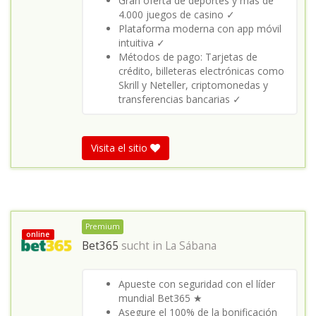
Gran oferta de deportes y más de
4.000 juegos de casino ✓
Plataforma moderna con app móvil
intuitiva ✓
Métodos de pago: Tarjetas de
crédito, billeteras electrónicas como
Skrill y Neteller, criptomonedas y
transferencias bancarias ✓
Visita el sitio
Premium
online
Bet365
sucht in
La Sábana
Apueste con seguridad con el líder
mundial Bet365 ★
Asegure el 100% de la bonificación