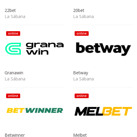
22bet
20bet
La Sábana
La Sábana
online
online
Granawin
Betway
La Sábana
La Sábana
online
online
Betwinner
Melbet