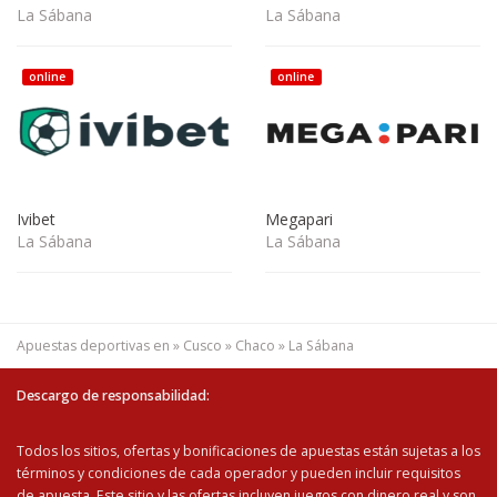
La Sábana
La Sábana
online
online
Ivibet
Megapari
La Sábana
La Sábana
Apuestas deportivas en
»
Cusco
»
Chaco
»
La Sábana
Descargo de responsabilidad:
Todos los sitios, ofertas y bonificaciones de apuestas están sujetas a los
términos y condiciones de cada operador y pueden incluir requisitos
de apuesta. Este sitio y las ofertas incluyen juegos con dinero real y son