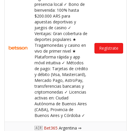
presencia local ✓ Bono de
bienvenida: 100% hasta
$200.000 ARS para
apuestas deportivas y
juegos de casino ✓
Ventajas: Gran cobertura de
deportes populares ★
Tragamonedas y casino en
Regístrate
vivo de primer nivel ★
Plataforma rápida y app
móvil intuitiva ✓ Métodos
de pago: Tarjetas de crédito
y débito (Visa, Mastercard),
Mercado Pago, AstroPay,
transferencias bancarias y
criptomonedas ✓ Licencias
activas en: Ciudad
Autónoma de Buenos Aires
(CABA), Provincia de
Buenos Aires y Córdoba ✓
🇦🇷
Bet365
Argentina ⇒