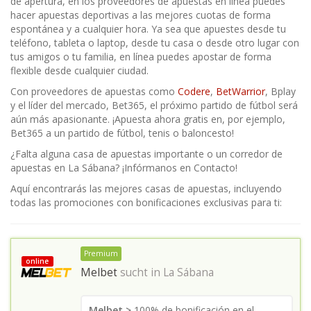
de apertura, en los proveedores de apuestas en línea puedes
hacer apuestas deportivas a las mejores cuotas de forma
espontánea y a cualquier hora. Ya sea que apuestes desde tu
teléfono, tableta o laptop, desde tu casa o desde otro lugar con
tus amigos o tu familia, en línea puedes apostar de forma
flexible desde cualquier ciudad.
Con proveedores de apuestas como
Codere
,
BetWarrior
, Bplay
y el líder del mercado, Bet365, el próximo partido de fútbol será
aún más apasionante. ¡Apuesta ahora gratis en, por ejemplo,
Bet365 a un partido de fútbol, tenis o baloncesto!
¿Falta alguna casa de apuestas importante o un corredor de
apuestas en La Sábana? ¡Infórmanos en Contacto!
Aquí encontrarás las mejores casas de apuestas, incluyendo
todas las promociones con bonificaciones exclusivas para ti:
Premium
online
Melbet
sucht in
La Sábana
Melbet >
100% de bonificación en el