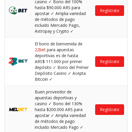
casino ✓ Bono del 100%
hasta $90.000 ARS para
Regístrate
apostar ✓ Amplia variedad
de métodos de pago
incluido Mercado Pago,
Astropay y Crypto ✓
El bono de bienvenida de
22bet
para apuestas
deportivas es de hasta
ARS$ 111.000 por primer
Regístrate
depósito ✓ Bono del Primer
Depósito Casino ✓ Acepta
Bitcoin ✓
Buen proveedor de
apuestas deportivas y
casino ✓ Bono del 130%
hasta $200.000 ARS para
Regístrate
apostar ✓ Amplia variedad
de métodos de pago
incluido Mercado Pago ✓