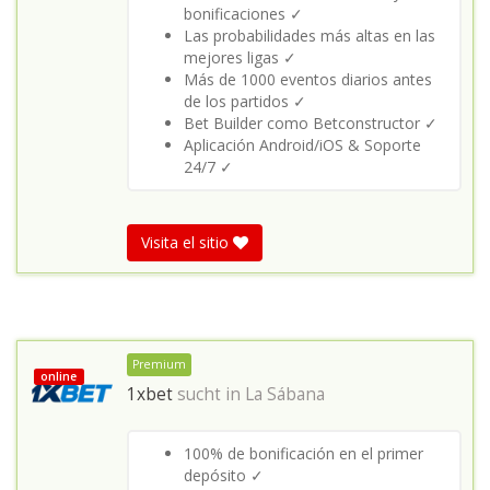
bonificaciones ✓
Las probabilidades más altas en las
mejores ligas ✓
Más de 1000 eventos diarios antes
de los partidos ✓
Bet Builder como Betconstructor ✓
Aplicación Android/iOS & Soporte
24/7 ✓
Visita el sitio
Premium
online
1xbet
sucht in
La Sábana
100% de bonificación en el primer
depósito ✓