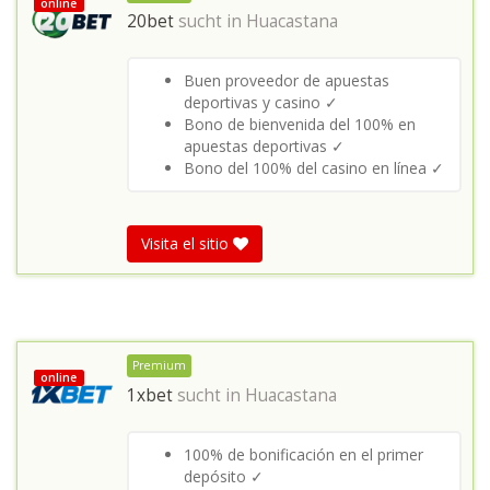
online
20bet
sucht in
Huacastana
Buen proveedor de apuestas
deportivas y casino ✓
Bono de bienvenida del 100% en
apuestas deportivas ✓
Bono del 100% del casino en línea ✓
Visita el sitio
Premium
online
1xbet
sucht in
Huacastana
100% de bonificación en el primer
depósito ✓