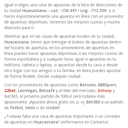
Igual si eliges una casa de apuestas de la lista de direcciones de
tu ciudad
Huacastana
–
Lat: -150.447 / Lng: -712.559
o si
haces espontáneamente una apuesta en línea con un proveedor
de apuestas deportivas, tenemos las mejores cuotas y mucha
diversión para ti.
Mientras que en las casas de apuestas locales de tu ciudad,
Huacastana
, tienes que entregar el boleto de apuestas dentro
del horario de apertura, en los proveedores de apuestas en
línea puedes hacer apuestas deportivas a las mejores cuotas de
forma espontánea y a cualquier hora. Igual si apuestas en tu
teléfono, tableta o laptop, si apuestas desde tu casa o desde
otro lugar con tus amigos o tu familia, en línea puedes apostar
de forma flexible. Desde cualquier ciudad.
Con los proveedores de apuestas como
Betsson
,
888Sport,
22bet
, LeoVegas, Betsafe
y el líder del mercado,
Betway
y
Bet365, el próximo partido de fútbol será todavía más
apasionante. ¡Apuesta ahora gratis en, p. ej.
Bet365
a un partido
de
fútbol
,
tenis
o de
cricket
!
¿Todavía falta una casa de apuestas importante o un corredor
de apuestas en
Huacastana
? ¡Infórmanos en Contacto!