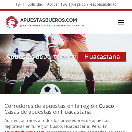
Skip
18+ | Publicidad | Aplican T&C | Juega con responsabilidad
to
main
content
Toggl
navig
Apuestas deportivas en
Huacastana
Corredores de apuestas
en la región
Cusco
–
Casas de apuestas en Huacastana
Aquí encontrarás a todos los proveedores de apuestas
deportivas en tu región
Cusco
,
Huacastana, Peru
. En