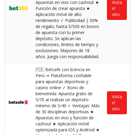
Apuestas en vivo con cashout ★
Visita
Función de crear apuesta ★
el
Aplicación móvil de alto
sitio
rendimiento ✓ Publicidad | 50%
de regalo, hasta S/500 en bonos
de apuesta con tu primer
depósito. Se aplican las
condiciones, límites de tiempo y
exclusiones. Mayores de 18
años. Juega con responsabilidad.
🇵🇪 Betsafe con licencia en
Perú ⇒ Plataforma confiable
para apuestas deportivas y
casino online ✓ Bono de
bienvenida: Apuesta gratis de
Visita
S/70 al realizar un depósito
el
mínimo de S/40 ✓ Ventajas: Más
sitio
de 30 disciplinas deportivas ★
Apuestas en vivo y función de
cashout ★ Aplicación móvil
optimizada para iOS y Android ★