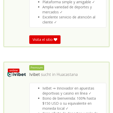
Plataforma simple y amigable ✓
Amplia variedad de deportes y
mercados ✓
Excelente servicio de atención al
cliente ✓
Visita el sitio
Premium
online
Ivibet
sucht in
Huacastana
IviBet ⇒ Innovador en apuestas
deportivas y casino en línea ✓
Bono de bienvenida: 100% hasta
$150 USD o su equivalente en
moneda local ✓