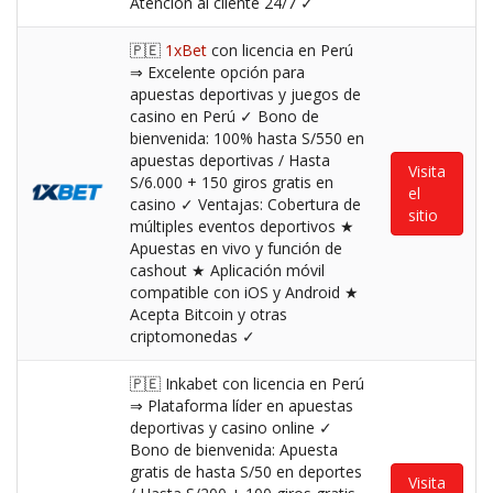
Atención al cliente 24/7 ✓
🇵🇪
1xBet
con licencia en Perú
⇒ Excelente opción para
apuestas deportivas y juegos de
casino en Perú ✓ Bono de
bienvenida: 100% hasta S/550 en
apuestas deportivas / Hasta
Visita
S/6.000 + 150 giros gratis en
el
casino ✓ Ventajas: Cobertura de
sitio
múltiples eventos deportivos ★
Apuestas en vivo y función de
cashout ★ Aplicación móvil
compatible con iOS y Android ★
Acepta Bitcoin y otras
criptomonedas ✓
🇵🇪 Inkabet con licencia en Perú
⇒ Plataforma líder en apuestas
deportivas y casino online ✓
Bono de bienvenida: Apuesta
gratis de hasta S/50 en deportes
Visita