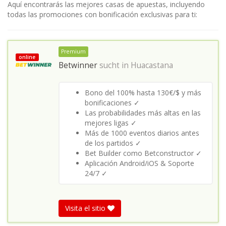
Aquí encontrarás las mejores casas de apuestas, incluyendo
todas las promociones con bonificación exclusivas para ti:
Premium
online
Betwinner
sucht in
Huacastana
Bono del 100% hasta 130€/$ y más
bonificaciones ✓
Las probabilidades más altas en las
mejores ligas ✓
Más de 1000 eventos diarios antes
de los partidos ✓
Bet Builder como Betconstructor ✓
Aplicación Android/iOS & Soporte
24/7 ✓
Visita el sitio