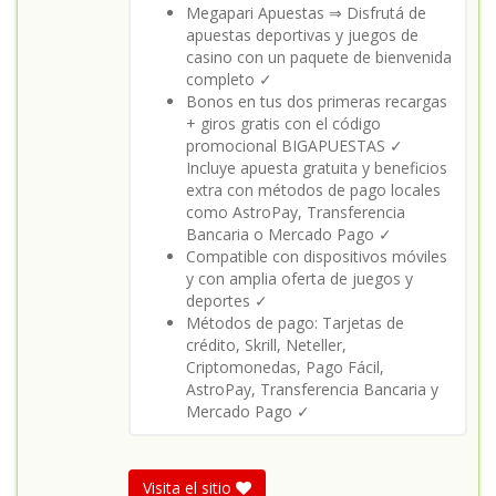
Megapari Apuestas ⇒ Disfrutá de
apuestas deportivas y juegos de
casino con un paquete de bienvenida
completo ✓
Bonos en tus dos primeras recargas
+ giros gratis con el código
promocional BIGAPUESTAS ✓
Incluye apuesta gratuita y beneficios
extra con métodos de pago locales
como AstroPay, Transferencia
Bancaria o Mercado Pago ✓
Compatible con dispositivos móviles
y con amplia oferta de juegos y
deportes ✓
Métodos de pago: Tarjetas de
crédito, Skrill, Neteller,
Criptomonedas, Pago Fácil,
AstroPay, Transferencia Bancaria y
Mercado Pago ✓
Visita el sitio