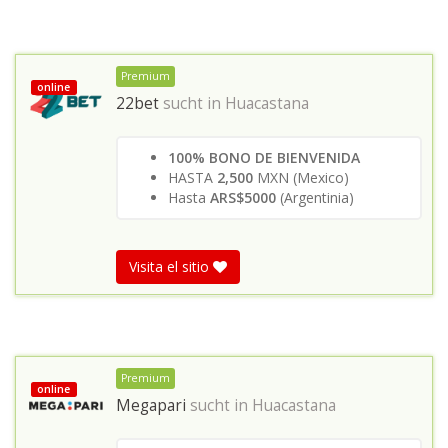
Premium
online
22bet
sucht in
Huacastana
100% BONO DE BIENVENIDA
HASTA
2,500
MXN (Mexico)
Hasta
ARS$5000
(Argentinia)
Visita el sitio
Premium
online
Megapari
sucht in
Huacastana