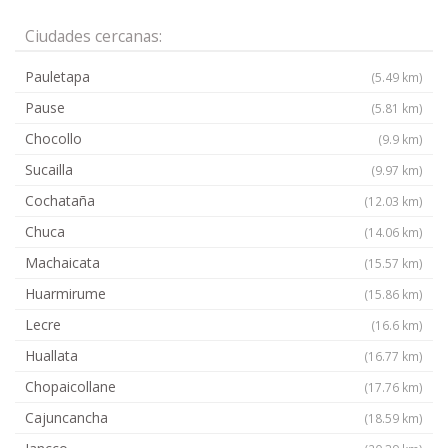
Ciudades cercanas:
Pauletapa
(5.49 km)
Pause
(5.81 km)
Chocollo
(9.9 km)
Sucailla
(9.97 km)
Cochataña
(12.03 km)
Chuca
(14.06 km)
Machaicata
(15.57 km)
Huarmirume
(15.86 km)
Lecre
(16.6 km)
Huallata
(16.77 km)
Chopaicollane
(17.76 km)
Cajuncancha
(18.59 km)