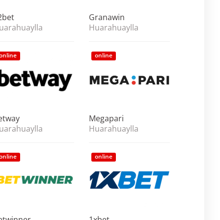
2bet
Granawin
uarahuaylla
Huarahuaylla
online
online
etway
Megapari
uarahuaylla
Huarahuaylla
online
online
etwinner
1xbet