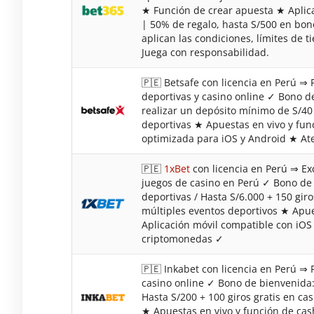
★ Función de crear apuesta ★ Aplica
| 50% de regalo, hasta S/500 en bon
aplican las condiciones, límites de 
Juega con responsabilidad.
🇵🇪 Betsafe con licencia en Perú ⇒
deportivas y casino online ✓ Bono de
realizar un depósito mínimo de S/40
deportivas ★ Apuestas en vivo y fun
optimizada para iOS y Android ★ Ate
🇵🇪
1xBet
con licencia en Perú ⇒ Ex
juegos de casino en Perú ✓ Bono de
deportivas / Hasta S/6.000 + 150 gir
múltiples eventos deportivos ★ Apue
Aplicación móvil compatible con iOS 
criptomonedas ✓
🇵🇪 Inkabet con licencia en Perú ⇒ 
casino online ✓ Bono de bienvenida:
Hasta S/200 + 100 giros gratis en ca
★ Apuestas en vivo y función de cas