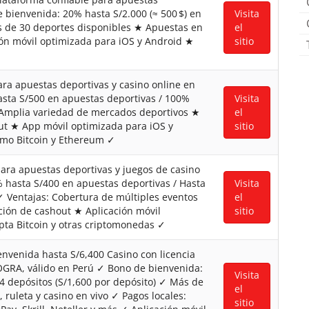
 bienvenida: 20% hasta S/2.000 (≈ 500 $) en
Visita
s de 30 deportes disponibles ★ Apuestas en
el
ión móvil optimizada para iOS y Android ★
sitio
ra apuestas deportivas y casino online en
sta S/500 en apuestas deportivas / 100%
Visita
: Amplia variedad de mercados deportivos ★
el
ut ★ App móvil optimizada para iOS y
sitio
mo Bitcoin y Ethereum ✓
ara apuestas deportivas y juegos de casino
 hasta S/400 en apuestas deportivas / Hasta
Visita
 ✓ Ventajas: Cobertura de múltiples eventos
el
ción de cashout ★ Aplicación móvil
sitio
pta Bitcoin y otras criptomonedas ✓
envenida hasta S/6,400 Casino con licencia
COGRA, válido en Perú ✓ Bono de bienvenida:
Visita
 4 depósitos (S/1,600 por depósito) ✓ Más de
el
 ruleta y casino en vivo ✓ Pagos locales:
sitio