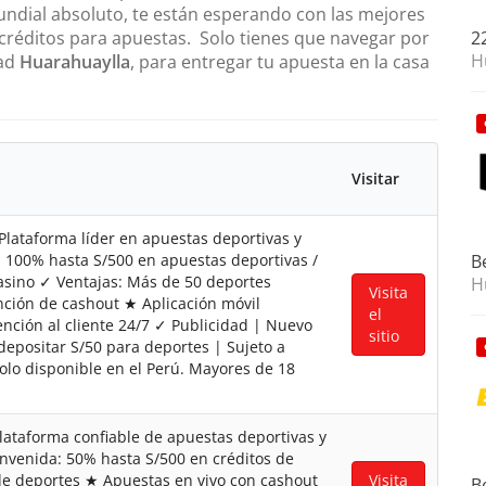
 mundial absoluto, te están esperando con las mejores
créditos para apuestas. Solo tienes que navegar por
2
H
dad
Huarahuaylla
, para entregar tu apuesta en la casa
Visitar
Plataforma líder en apuestas deportivas y
 100% hasta S/500 en apuestas deportivas /
B
casino ✓ Ventajas: Más de 50 deportes
H
Visita
nción de cashout ★ Aplicación móvil
el
nción al cliente 24/7 ✓ Publicidad | Nuevo
sitio
depositar S/50 para deportes | Sujeto a
olo disponible en el Perú. Mayores de 18
lataforma confiable de apuestas deportivas y
nvenida: 50% hasta S/500 en créditos de
de deportes ★ Apuestas en vivo con cashout
Visita
B