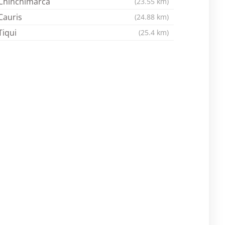
Chinchimarca
(23.55 km)
Cauris
(24.88 km)
Tiqui
(25.4 km)